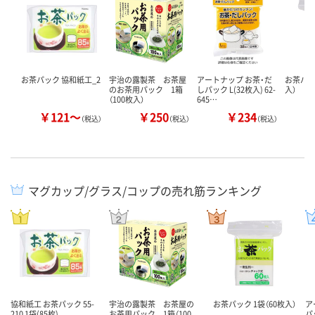
お茶パック 協和紙工_2
宇治の露製茶 お茶屋
アートナップ お茶・だ
お茶パック
のお茶用パック 1箱
しパック L(32枚入) 62-
入）
（100枚入）
645…
￥121～
￥250
￥234
（税込）
（税込）
（税込）
マグカップ/グラス/コップの売れ筋ランキング
協和紙工 お茶パック 55-
宇治の露製茶 お茶屋の
お茶パック 1袋（60枚入）
ア
210 1袋(85枚)
お茶用パック 1箱（100
パッ