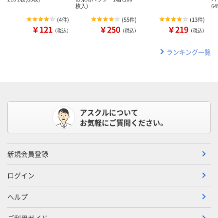
枚入）
6
(
4件
)
(
55件
)
(
13件
)
￥121
￥250
￥219
（税込）
（税込）
（税込）
ランキング一覧
アスクルについて
お気軽にご質問ください。
新規会員登録
ログイン
ヘルプ
ご利用ガイド