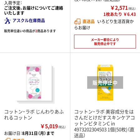
入荷予定：
￥2,571
ご注文後、お届けについてご連絡
（税込）
いたします
1枚あたり ￥6.43
アスクル在庫商品
直送品
いろどり生活百貨か
らお届け
販売単位違いの商品が
2
商品あります
メーカー都合により
販売停止中です
コットン・ラボ じんわりあふ
コットン・ラボ 美容成分をは
れるコットン
さんだとけだすスキンケアコ
ットンビタミンC in
￥5,019
（税込）
4973202304503 1個(50枚)（直
お届け日：
8月31日（月）まで
送品）