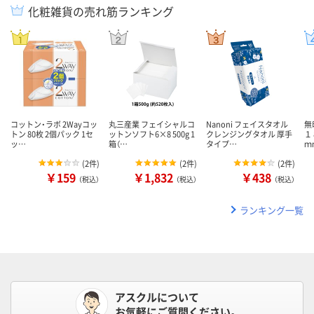
化粧雑貨の売れ筋ランキング
コットン・ラボ 2Wayコッ
丸三産業 フェイシャルコ
Nanoni フェイスタオル
無
トン 80枚 2個パック 1セ
ットンソフト6×8 500g 1
クレンジングタオル 厚手
１
ッ…
箱（…
タイプ…
ｍ
(
2件
)
(
2件
)
(
2件
)
￥159
￥1,832
￥438
（税込）
（税込）
（税込）
ランキング一覧
アスクルについて
お気軽にご質問ください。