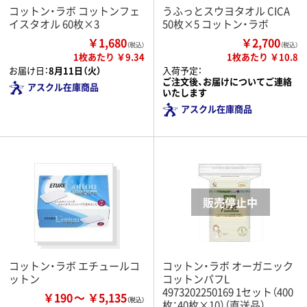
コットン・ラボ コットンフェ
うふっとスウヨタオル CICA
イスタオル 60枚×3
50枚×5 コットン・ラボ
￥1,680
￥2,700
（税込）
（税込）
1枚あたり ￥9.34
1枚あたり ￥10.8
お届け日：
8月11日（火）
入荷予定：
ご注文後、お届けについてご連絡
アスクル在庫商品
いたします
アスクル在庫商品
コットン・ラボ エチュールコ
コットン・ラボ オーガニック
ットン
コットンパフL
4973202250169 1セット（400
￥190
￥5,135
枚：40枚×10）（直送品）