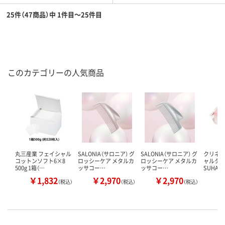
25件（47商品）中 1件目～25件目
このカテゴリーの人気商品
丸三産業 フェイシャル
SALONIA（サロニア） グ
SALONIA（サロニア） グ
クリネッ
コットンソフト6×8
ロッシーケア メタルカ
ロッシーケア メタルカ
ャルタオ
500g 1箱（…
ッサコー…
ッサコー…
SUHADA
￥1,832
￥2,970
￥2,970
￥
（税込）
（税込）
（税込）