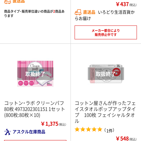
直送品
￥437
（税込）
商品タイプ・販売単位違いの商品が
2
商品あ
直送品
いろどり生活百貨か
ります
らお届け
メーカー都合により
販売停止中です
コットン・ラボ クリーンパフ
コットン屋さんが作ったフェ
80枚 4973202301151 1セット
イスタオルポップアップタイ
(800枚:80枚×10)
プ 100枚 フェイシャルタオ
ル
￥1,375
（税込）
（
）
1件
アスクル在庫商品
￥548
（税込）