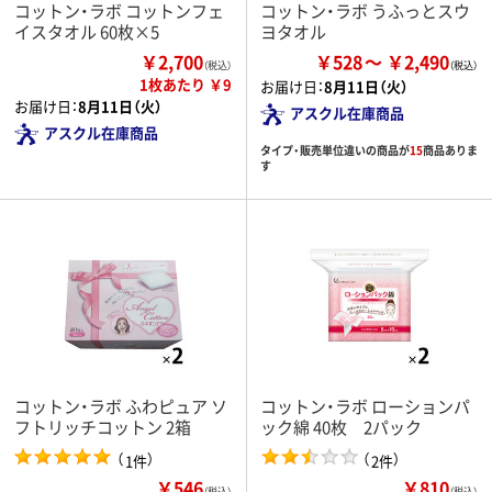
コットン・ラボ コットンフェ
コットン・ラボ うふっとスウ
イスタオル 60枚×5
ヨタオル
￥2,700
￥528
￥2,490
（税込）
1枚あたり ￥9
お届け日：
8月11日（火）
お届け日：
8月11日（火）
アスクル在庫商品
アスクル在庫商品
タイプ・販売単位違いの商品が
15
商品ありま
す
コットン・ラボ ふわピュア ソ
コットン・ラボ ローションパ
フトリッチコットン 2箱
ック綿 40枚 2パック
（
）
（
）
1件
2件
￥546
￥810
（税込）
（税込）