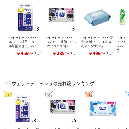
ウェットティッシュ ア
ウェットティッシュ
ウェットティッシュ 厚
ウェッ
ルコール除菌 エリエー
アルコール除菌 シル
手・大判 アロエエキス
ノンア
ル除菌できるアル…
コット99.99％除…
入 オリジナルウ…
シルコ
め…
￥459～
￥235～
￥499～
￥
（税込）
（税込）
（税込）
ウェットティッシュの売れ筋ランキング