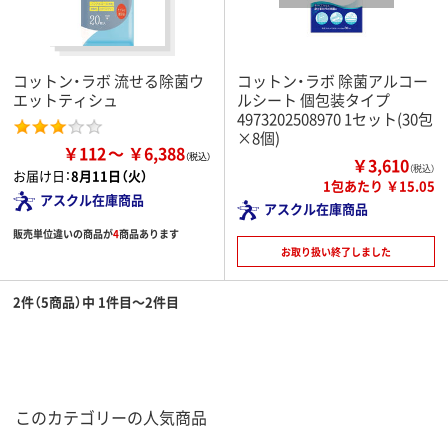
コットン・ラボ 流せる除菌ウ
コットン・ラボ 除菌アルコー
エットティシュ
ルシート 個包装タイプ
4973202508970 1セット(30包
×8個)
￥112
￥6,388
￥3,610
（税込）
お届け日：
8月11日（火）
1包あたり ￥15.05
アスクル在庫商品
アスクル在庫商品
販売単位違いの商品が
4
商品あります
お取り扱い終了しました
2件（5商品）中 1件目～2件目
このカテゴリーの人気商品