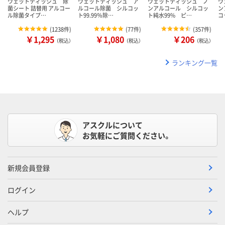
ウェットティッシュ 除
ウェットティッシュ ア
ウェットティッシュ ノ
ウ
菌シート 詰替用 アルコー
ルコール除菌 シルコッ
ンアルコール シルコッ
ン
ル除菌タイプ…
ト99.99％除…
ト純水99% ピ…
コ
(
1238件
)
(
77件
)
(
357件
)
￥1,295
￥1,080
￥206
（税込）
（税込）
（税込）
ランキング一覧
アスクルについて
お気軽にご質問ください。
新規会員登録
ログイン
ヘルプ