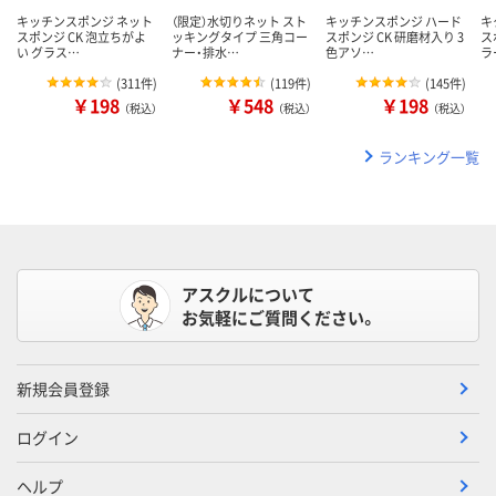
キッチンスポンジ ネット
（限定）水切りネット スト
キッチンスポンジ ハード
キ
スポンジ CK 泡立ちがよ
ッキングタイプ 三角コー
スポンジ CK 研磨材入り 3
ス
い グラス…
ナー・排水…
色アソ…
ラ
(
311件
)
(
119件
)
(
145件
)
￥198
￥548
￥198
（税込）
（税込）
（税込）
ランキング一覧
アスクルについて
お気軽にご質問ください。
新規会員登録
ログイン
ヘルプ