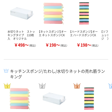
水切りネット ストッ
【ネットスポンジ】オー
【ハードスポンジ】オー
【ソフト
キングタイプ 110枚
エ ネットスポンジCK
エ ハードスポンジCK
ュット
入 オリジナル
ジ ア
￥498～
￥198～
￥198～
￥
（税込）
（税込）
（税込）
キッチンスポンジ/たわし/水切りネットの売れ筋ラン
キング