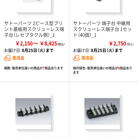
サトーパーツ 2ピース型プリ
サトーパーツ 端子台 中継用
ント基板用スクリューレス端
スクリューレス端子台 1セッ
子台（レセプタクル側）_1
ト（40個）_1
￥2,150
￥8,425
￥2,750
（税込）
お届け日：
8月25日（火）まで
お届け日：
8月25日（火）まで
直送品
直送品
極数・販売単位違いの商品が
7
商品あります
操作部色・販売単位違いの商品が
8
商品あり
ます