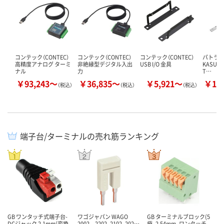
コンテック（CONTEC）
コンテック（CONTEC）
コンテック（CONTEC）
パトライト
高精度アナログ ターミ
非絶縁型デジタル入出
USB I/O 金具
KASU
ナル
力
T…
￥93,243～
￥36,835～
￥5,921～
￥17
（税込）
（税込）
（税込）
端子台/ターミナルの売れ筋ランキング
GB ワンタッチ式端子台-
ワゴジャパン WAGO
GB ターミナルブロック(5
DCジャック 2.1mm(変換
2002，2202、2102、202…
極、2.54mm、ワンタッチ