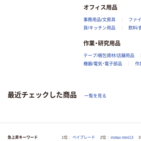
オフィス用品
事務用品/文房具
ファ
貨/キッチン用品
飲料/
作業・研究用品
テープ/梱包資材/店舗用品
機器/電気・電子部品
作
最近チェックした商品
一覧を見る
急上昇キーワード
1位
ベイブレード
2位
instax mini13