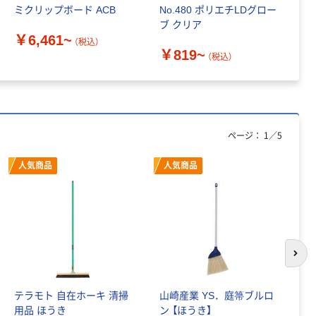
ミクリップボード ACB
No.480 ポリエチLDグロー
マ
ブ クリア
ス
￥6,461~
（税込）
￥819~
￥
（税込）
ページ：
1
／
5
人気商品
人気商品
次の
テラモト 自在ホーキ 清掃
山崎産業 YS．庭箒ブルロ
山
用品 ほうき
ン 【ほうき】
リ