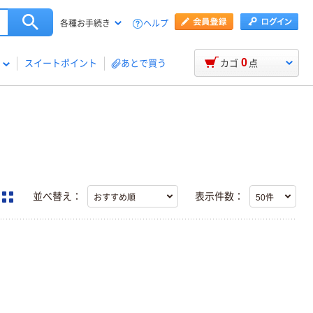
ヘルプ
各種お手続き
0
スイートポイント
あとで買う
カゴ
点
並べ替え：
表示件数：