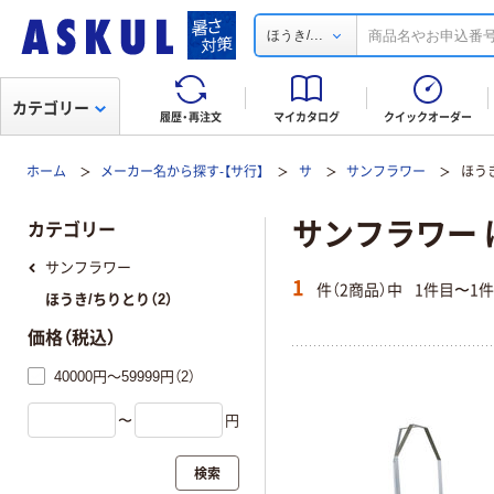
...
ほうき/
カテゴリー
履歴・再注文
マイカタログ
クイックオーダー
ホーム
メーカー名から探す-【サ行】
サ
サンフラワー
ほう
サンフラワー 
カテゴリー
サンフラワー
1
件（2商品）中
1件目〜1
ほうき/ちりとり（2）
価格（税込）
40000円～59999円（2）
〜
円
検索