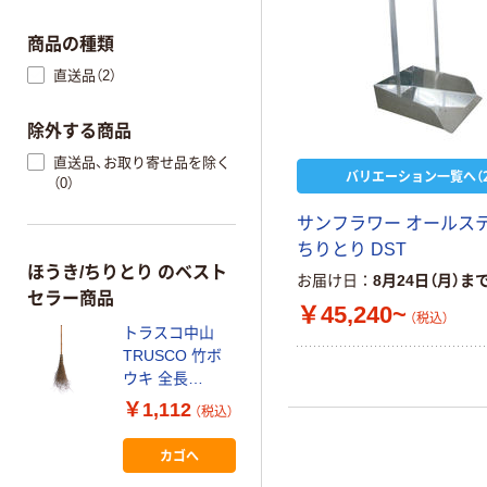
商品の種類
直送品（2）
除外する商品
直送品、お取り寄せ品を除く
バリエーション一覧へ（2
（0）
サンフラワー オールス
ちりとり DST
ほうき/ちりとり のベスト
お届け日
8月24日（月）ま
セラー商品
￥45,240~
（税込）
トラスコ中山
TRUSCO 竹ボ
ウキ 全長
1700mm TB-3 1
￥1,112
（税込）
本 176-9715（直
送品）
カゴへ