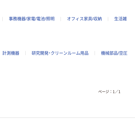
事務機器/家電/電池/照明
オフィス家具/収納
生活雑
計測機器
研究開発・クリーンルーム用品
機械部品/空圧
ページ：
1
／
1