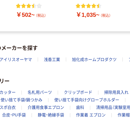
￥502~
￥1,035~
（税込）
（税込）
のメーカーを探す
アイリスオーヤマ
浅香工業
旭化成ホームプロダクツ
リー
カッター
名札用パーツ
クリップボード
掃除用具入れ
使い捨て手袋/鍋つかみ
使い捨て手袋向けグローブホルダー
スポ白衣
介護用食事エプロン
歯科
清掃用品（実験室用
合皮・PU手袋
静電・絶縁手袋
作業着 エプロン
作業帽