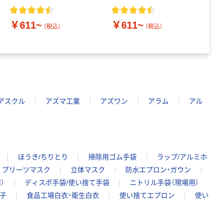
￥611~
￥611~
￥
（税込）
（税込）
アスクル
アズマ工業
アズワン
アラム
アル
ほうき/ちりとり
掃除用ゴム手袋
ラップ/アルミホ
プリーツマスク
立体マスク
防水エプロン・ガウン
）
ディスポ手袋/使い捨て手袋
ニトリル手袋（現場用）
子
食品工場白衣・衛生白衣
使い捨てエプロン
使い