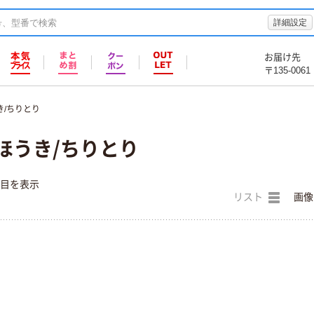
詳細設定
お届け先
〒135-0061
き/ちりとり
ほうき/ちりとり
件目を表示
リスト
画像