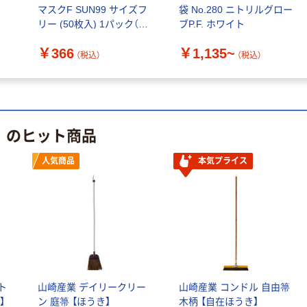
マスクF SUN99 サイズフ
袋 No.280 ニトリルグロー
リー (50枚入) 1パック（直
ブP.F. ホワイト
送品）
￥366
￥1,135~
（税込）
（税込）
り のヒット商品
人気商品
本気プライス
スト
山崎産業 デイリークリー
山崎産業 コンドル 自由箒
】
ン 庭箒 【ほうき】
木柄 【自在ほうき】