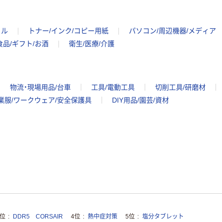
イル
トナー/インク/コピー用紙
パソコン/周辺機器/メディア
食品/ギフト/お酒
衛生/医療/介護
物流・現場用品/台車
工具/電動工具
切削工具/研磨材
業服/ワークウェア/安全保護具
DIY用品/園芸/資材
3位
DDR5 CORSAIR
4位
熱中症対策
5位
塩分タブレット