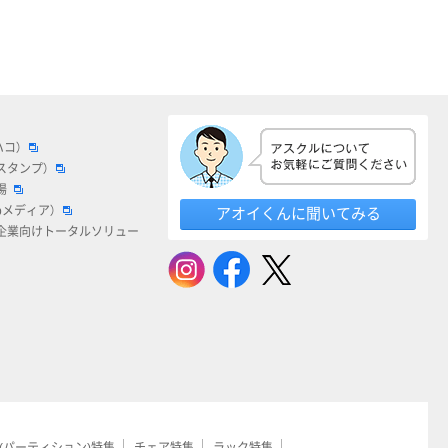
ハコ）
スタンプ）
場
bメディア）
アオイくんに聞いてみる
企業向けトータルソリュー