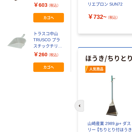
CL3880000 1
リエプロン SUN72
￥603
（税込）
本
￥732~
カゴへ
（税込）
トラスコ中山
TRUSCO プラ
スチックチリト
リ CHIRI 1個
￥260
ほうき/ちりと
（税込）
137-1745（直送
品）
カゴへ
人気商品
前のスライドへ
ーゴミば
渋谷 竹ほうき 清掃用品
山崎産業 2989.jp+ ダ
-228 1
リー 【ちりとり付ほうき