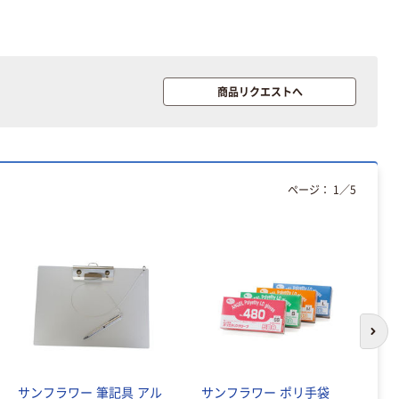
商品リクエストへ
ページ：
1
／
5
次の
サンフラワー 筆記具 アル
サンフラワー ポリ手袋
サ