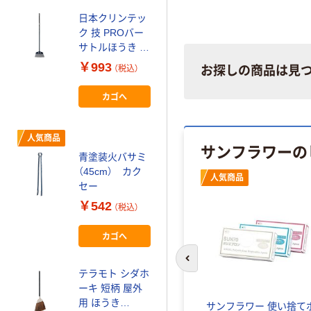
日本クリンテッ
ク 技 PROバー
サトルほうき 長
柄 661476 1本
￥993
（税込）
お探しの商品は見
618-8230（直送
品）
カゴへ
人気商品
サンフラワーの
青塗装火バサミ
（45cm） カク
人気商品
セー
￥542
（税込）
カゴへ
前のスライドへ
テラモト シダホ
ーキ 短柄 屋外
用 ほうき
サンフラワー 使い捨て