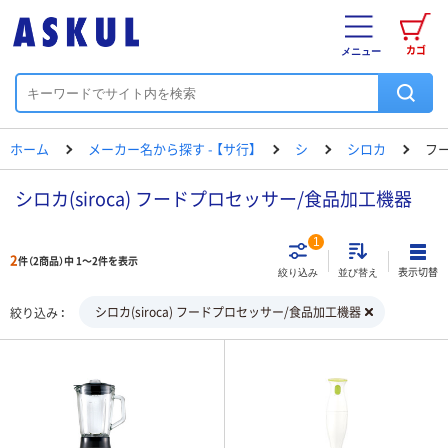
カゴ
メニュー
ホーム
メーカー名から探す - 【サ行】
シ
シロカ
フ
シロカ(siroca) フードプロセッサー/食品加工機器
1
2
件（2商品）中 1～2件を表示
表示切替
絞り込み
並び替え
シロカ(siroca) フードプロセッサー/食品加工機器
絞り込み