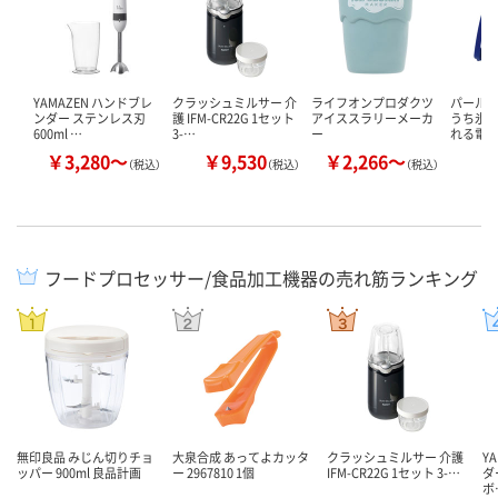
YAMAZEN ハンドブレ
クラッシュミルサー 介
ライフオンプロダクツ
パール金
ンダー ステンレス刃
護 IFM-CR22G 1セット
アイススラリーメーカ
うち氷屋
600ml …
3-…
ー
れる電
￥3,280～
￥9,530
￥2,266～
￥
（税込）
（税込）
（税込）
フードプロセッサー/食品加工機器の売れ筋ランキング
無印良品 みじん切りチョ
大泉合成 あってよカッタ
クラッシュミルサー 介護
Y
ッパー 900ml 良品計画
ー 2967810 1個
IFM-CR22G 1セット 3-…
ダ
ボ