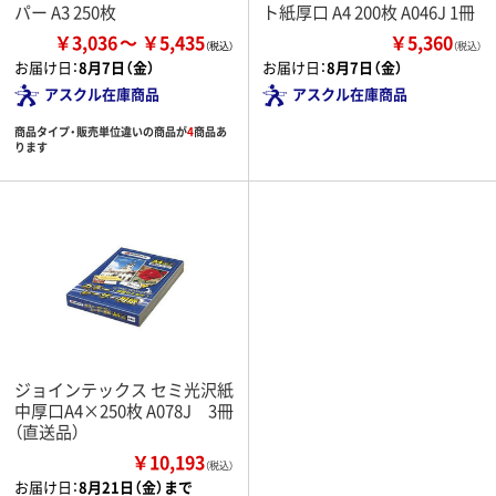
パー A3 250枚
ト紙厚口 A4 200枚 A046J 1冊
￥3,036
￥5,435
￥5,360
（税込）
お届け日：
8月7日（金）
お届け日：
8月7日（金）
アスクル在庫商品
アスクル在庫商品
商品タイプ・販売単位違いの商品が
4
商品あ
ります
ジョインテックス セミ光沢紙
中厚口A4×250枚 A078J 3冊
（直送品）
￥10,193
（税込）
お届け日：
8月21日（金）まで