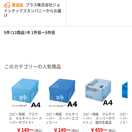
直送品
プラス株式会社ジョ
インテックスカンパニーからお届
け
5件（13商品）中 1件目～5件目
このカテゴリーの人気商品
コピー用紙 アスク
コピー用紙 マルチペ
コピー用紙 マルチペ
コピー
ル マルチペーパー ス
ーパー スーパーエコ
ーパー スーパーホワ
ーパー
ーパーホワイト+
ノミー+
イトＪ 国内生産品
ノミー
￥149～
￥149～
￥459～
￥
（税込）
（税込）
（税込）