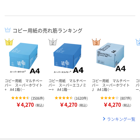
コピー用紙の売れ筋ランキング
コピー用紙 マルチペー
コピー用紙 マルチペー
コピー用紙 マルチペー
コ
パー スーパーホワイト
パー スーパーエコノミ
パー スーパーホワイト
パ
+ A4 1箱（…
ー+ A4 1箱…
J A4 1箱（…
ー
(
3506件
)
(
1620件
)
(
807件
)
￥4,270
￥4,270
￥4,270
（税込）
（税込）
（税込）
ランキング一覧