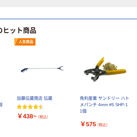
（税込）
トル
ー 粉なし（パ
￥686~
（税込）
ウダーフリー）
オリジナル
本気プライス
アスクル 検査用
のヒット商品
ファーストレイ
ディスポパンツ
ト ホワイト紙コ
￥96~
（税込）
ップ
人気商品
￥374~
（税込）
加藤伝蔵商店 伝蔵
角利産業 サンドリー ハト
個
メパンチ 4mm #5 SHP-1
1個
￥438~
（税込）
￥575
（税込）