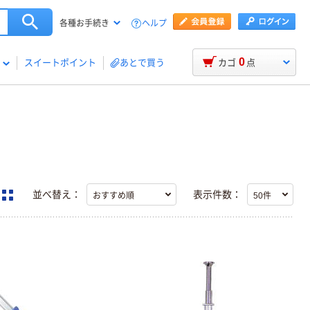
ヘルプ
各種お手続き
0
スイートポイント
あとで買う
カゴ
点
並べ替え：
表示件数：