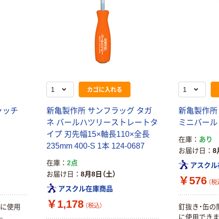
カゴに入れる
ャッチ
新亀製作所 サンフラッグ タガ
新亀製作所
ネ バールハツリーストレートタ
ミニバール N
イプ 刃先幅15×軸長110×全長
在庫
あり
235mm 400-S 1本 124-0687
お届け日
8
在庫
2点
アスクル
お届け日
8月8日（土）
￥576
（税
アスクル在庫商品
￥1,178
（税込）
所に使用
釘抜き・缶の
。
に使用できま