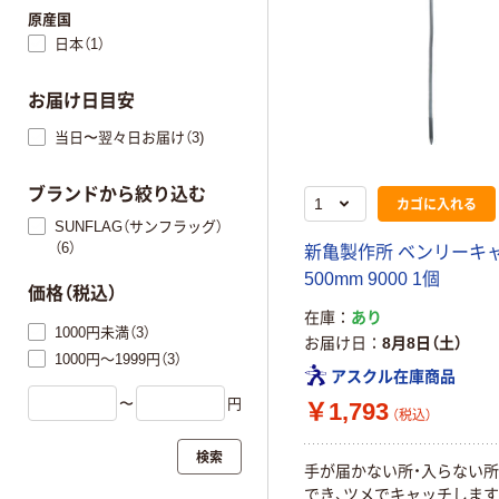
原産国
日本（1）
お届け日目安
当日〜翌々日お届け（3)
ブランドから絞り込む
カゴに入れる
SUNFLAG（サンフラッグ）
（6）
新亀製作所 ベンリーキ
500mm 9000 1個
価格（税込）
在庫
あり
1000円未満（3）
お届け日
8月8日（土）
1000円～1999円（3）
アスクル在庫商品
〜
円
￥1,793
（税込）
検索
手が届かない所・入らない
でき、ツメでキャッチします