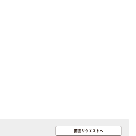
レクリーナー
トイレシート
オリジナル
本気プライス
オリジナル
【ガムテープ】ア
アスクル プラス
スクル 現場のチ
チックグローブ
カラ 厚さ
粉なし（パウダ
0.22mm 布テー
ーフリー）
￥145~
￥398~
（税込）
（税込）
プ
本気プライス
アスクル クリア
ーホルダー A4
スタンダード
￥126~
（税込）
本気プライス
ティッシュペー
パー ボックス
150組 5箱入 ア
商品リクエストへ
スクル スマート
￥328~