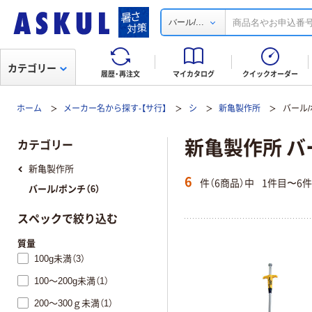
...
バール/
カテゴリー
履歴・再注文
マイカタログ
クイックオーダー
ホーム
メーカー名から探す-【サ行】
シ
新亀製作所
バール
新亀製作所 バ
カテゴリー
新亀製作所
6
件（6商品）中
1件目〜6
バール/ポンチ（6）
スペックで絞り込む
質量
100g未満（3）
100～200g未満（1）
200～300ｇ未満（1）