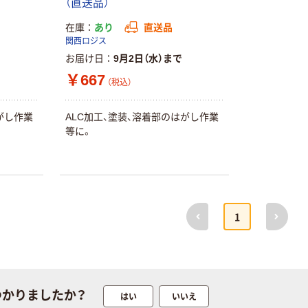
ト 粉なし（パ
（直送品）
ウダーフリー）
在庫
あり
直送品
本気プライス
本気プライス
関西ロジス
嬬恋銘水 ナチュ
ペーパータオル
お届け日
9月2日（水）まで
ラルミネラルウ
小判・シングル
￥667
ォーター 500ml
再生紙 200枚
（税込）
キャップシール
FSC認証紙 アス
￥1,037~
￥143~
（税込）
付き／2Lラベル
クルオリジナル
（税込）
がし作業
ALC加工、塗装、溶着部のはがし作業
レス 10本
等に。
本気プライス
オリジナル
ティッシュペー
スズラン 酒精綿
パー ボックス
G バルクタイプ
モカ 200組 5個
指定医薬部外品
アスクル オリジ
￥428~
（税込）
前へ
次へ
ナルティッシュ
￥140~
（税込）
1
PEFC認証
オリジナル
人気商品
【アスクル限定】
サントリー 天然
ファーストレイ
水 ミネラルウォ
ト ニトリルグ
つかりましたか？
はい
いいえ
ーター ペットボ
ローブ ブル
￥698~