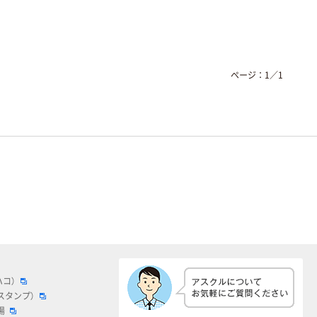
ページ：
1
／
1
ハコ）
スタンプ）
場