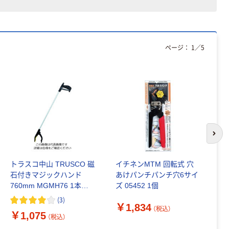
（税込）
コンパクト ビ
ビッド PEFC認
証
本気プライス
ペーパータオル
ページ：
1
／
5
中判 再生紙
100％ 200枚
FSC認証 シング
￥149~
（税込）
ル 大王製紙共同
企画 オリジナル
次の
トラスコ中山 TRUSCO 磁
イチネンMTM 回転式 穴
イ
石付きマジックハンド
あけパンチパンチ穴6サイ
メ
760mm MGMH76 1本
ズ 05452 1個
1
207-5975
(
3
)
￥1,834
￥
（税込）
￥1,075
（税込）