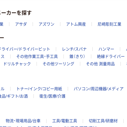
メーカーを探す
業
アサダ
アズワン
アトム興産
尼崎彫刻工業
ー
ドライバー/ドライバービット
レンチ/スパナ
ハンマー
イス
その他作業工具・手工具
錐（きり）
絶縁ドライバー
ドリルチャック
その他ツーリング
その他 測量用品
イル
トナー/インク/コピー用紙
パソコン/周辺機器/メディア
食品/ギフト/お酒
衛生/医療/介護
物流・現場用品/台車
工具/電動工具
切削工具/研磨材