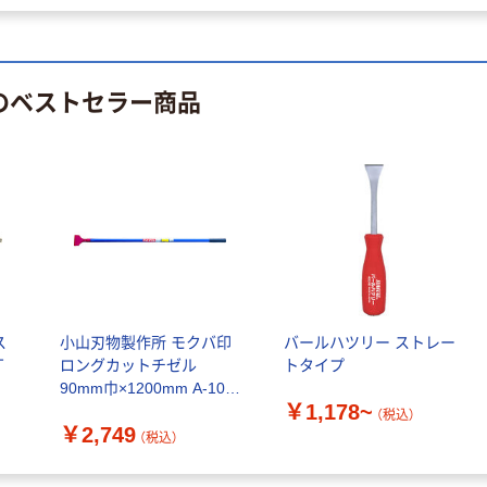
 のベストセラー商品
ス
小山刃物製作所 モクバ印
バールハツリー ストレー
丁
ロングカットチゼル
トタイプ
90mm巾×1200mm A-10 1
￥1,178~
本 360-1200
（税込）
￥2,749
（税込）