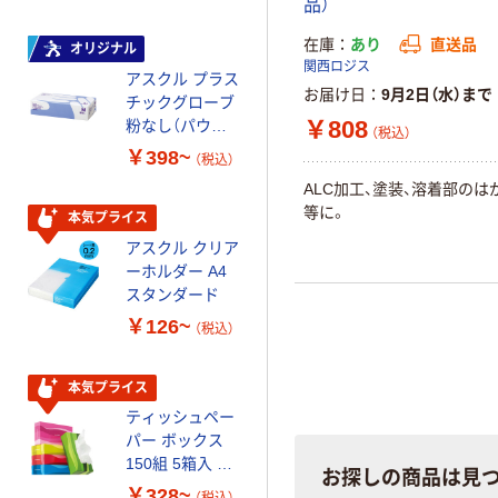
品）
在庫
あり
直送品
オリジナル
本気プライス
関西ロジス
アスクル プラス
トイレットペー
お届け日
9月2日（水）まで
チックグローブ
パー ダブル60
￥808
粉なし（パウダ
ｍ 再生紙
（税込）
ーフリー）
100% 6ロール
￥398~
￥460~
（税込）
（税込）
リサイクル100
ALC加工、塗装、溶着部のは
芯あり FSC認
等に。
証
本気プライス
本気プライス
アスクル クリア
アスクル 耳にや
ーホルダー A4
さしい やわらか
スタンダード
いマスク
￥126~
￥458~
（税込）
（税込）
本気プライス
本気プライス
ティッシュペー
トイレットペー
パー ボックス
パー シングル
150組 5箱入 ア
120ｍ 再生紙
お探しの商品は見
スクル スマート
100% 6ロール
￥328~
￥470~