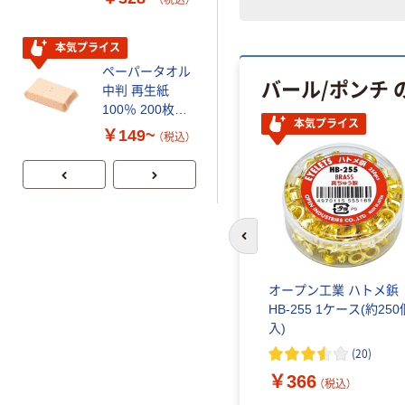
（税込）
（税込）
コンパクト ビ
リサイクル100
ビッド PEFC認
芯あり FSC認
証
証
本気プライス
期間限定価格
ペーパータオル
アスクル プラ
バール/ポンチ 
中判 再生紙
スチックグロー
100％ 200枚
ブ 薄手 粉な
本気プライス
FSC認証 シング
し（パウダーフ
￥149~
￥298~
（税込）
（税込）
ル 大王製紙共同
リー）
企画 オリジナル
前のスライドへ
ル 平形
エスコ 英字刻印セッ
オープン工業 ハトメ鋲
ト EA591HS
HB-255 1ケース(約250
入)
）
￥24,220~
（税込）
(
20
)
￥366
（税込）