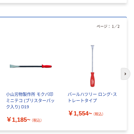
ページ：
1
／
2
次の
小山刃物製作所 モクバ印
バールハツリー ロング・ス
D
ミニテコ (ブリスターパッ
トレートタイプ
￥
ク入り) D19
￥1,554~
（税込）
￥1,185~
（税込）