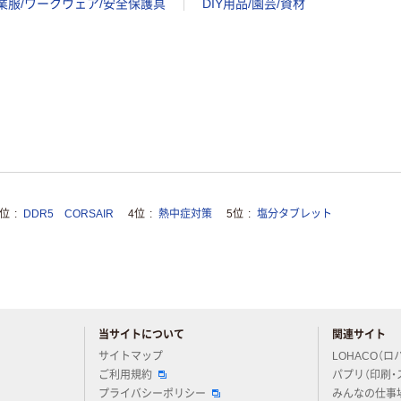
業服/ワークウェア/安全保護具
DIY用品/園芸/資材
3位
DDR5 CORSAIR
4位
熱中症対策
5位
塩分タブレット
当サイトについて
関連サイト
アスクルについてお気軽にご質問ください
サイトマップ
LOHACO（ロ
ご利用規約
パプリ（印刷・
プライバシーポリシー
みんなの仕事