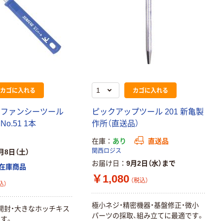
カゴに入れる
カゴに入れる
 ファンシーツール
ピックアップツール 201 新亀製
o.51 1本
作所（直送品）
在庫
あり
直送品
関西ロジス
月8日（土）
お届け日
9月2日（水）まで
在庫商品
￥1,080
（税込）
込）
極小ネジ・精密機器・基盤修正・微小
開封・大きなホッチキス
パーツの採取、組み立てに最適です。
す。