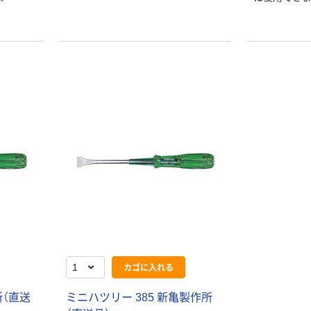
本気プライス
オリジナル
蛍光オプテック
【アスクル限定】
カゴに入れる
ス1(アスクル限
ファーストレイ
定モデル) 蛍光
ト ニトリルグ
所（直送
ミニハツリー 385 新亀製作所
ペン ゼブラ
ローブ ホワイ
￥52~
￥698~
（税込）
（税込）