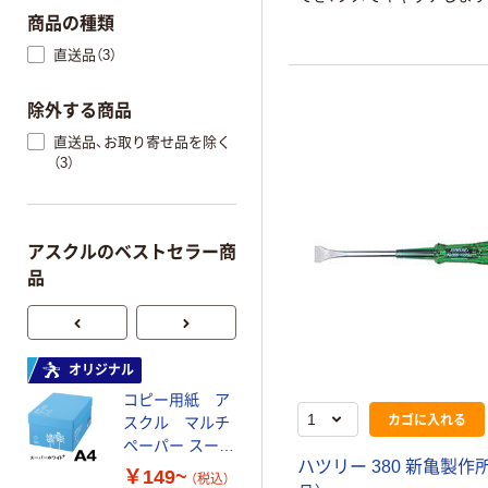
商品の種類
直送品（3）
除外する商品
直送品、お取り寄せ品を除く
（3）
アスクルのベストセラー商
品
オリジナル
オリジナル
コピー用紙 ア
コピー用紙 マ
カゴに入れる
スクル マルチ
ルチペーパー
ペーパー スーパ
スーパーエコノ
ハツリー 380 新亀製作
ーホワイト+
ミー+
￥149~
￥149~
（税込）
（税込）