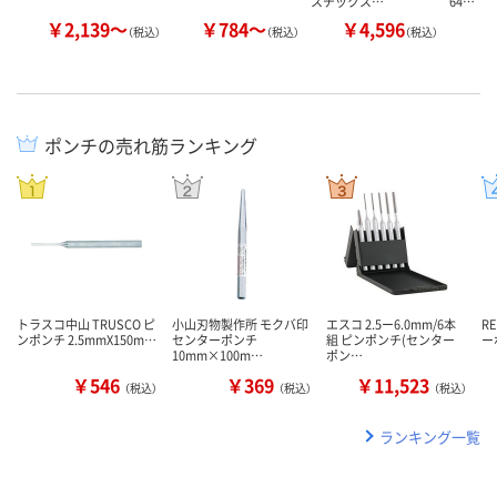
スチックス…
64…
￥2,139～
￥784～
￥4,596
￥
（税込）
（税込）
（税込）
ポンチの売れ筋ランキング
トラスコ中山 TRUSCO ピ
小山刃物製作所 モクバ印
エスコ 2.5ー6.0mm/6本
R
ンポンチ 2.5mmX150m…
センターポンチ
組 ピンポンチ(センター
ー
10mm×100m…
ポン…
￥546
￥369
￥11,523
（税込）
（税込）
（税込）
ランキング一覧