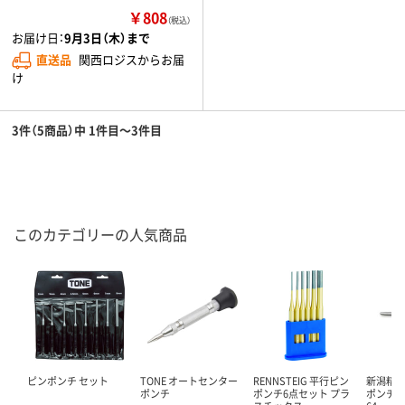
￥808
（税込）
お届け日：
9月3日（木）まで
直送品
関西ロジスからお届
け
3件（5商品）中 1件目～3件目
このカテゴリーの人気商品
ピンポンチ セット
TONE オートセンター
RENNSTEIG 平行ピン
新潟精機
ポンチ
ポンチ6点セット プラ
ポンチ M 