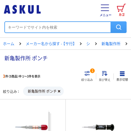
カゴ
メニュー
ホーム
メーカー名から探す - 【サ行】
シ
新亀製作所
新亀製作所 ポンチ
1
3
件（5商品）中 1～3件を表示
表示切替
絞り込み
並び替え
新亀製作所 ポンチ
絞り込み