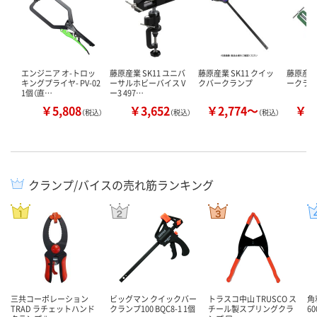
エンジニア オ-トロッ
藤原産業 SK11 ユニバ
藤原産業 SK11 クイッ
藤原産業 
キングプライヤ- PV-02
ーサルホビーバイス V
クバークランプ
ークラ
1個（直…
ー3 497…
￥5,808
￥3,652
￥2,774～
￥1
（税込）
（税込）
（税込）
クランプ/バイスの売れ筋ランキング
三共コーポレーション
ビッグマン クイックバー
トラスコ中山 TRUSCO ス
角
TRAD ラチェットハンド
クランプ100 BQC8-1 1個
チール製スプリングクラ
6