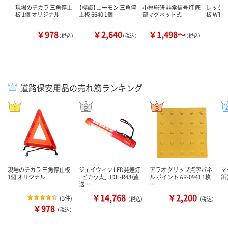
現場のチカラ 三角停止
【標識】エーモン 三角停
小林総研 非常信号灯 底
レックス
板 1個 オリジナル
止板 6640 1個
部マグネット式
板 WT-1
￥978
￥2,640
￥1,498～
￥
（税込）
（税込）
（税込）
道路保安用品の売れ筋ランキング
現場のチカラ 三角停止板
ジェイウィン LED発煙灯
アラオ グリップ点字パネ
マ
1個 オリジナル
「ピカッ太」 JDH-R48（直
ル ポイント AR-0941 1枚
鋲
送…
…
￥14,768
￥2,200
(
3件
)
（税込）
（税込）
￥978
（税込）