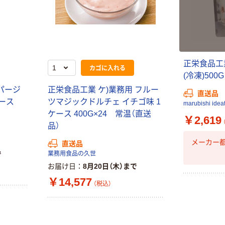
正栄食品工
カゴに入れる
(冷凍)500G
パージ
正栄食品工業 ケ)業務用 フルー
直送品
ケース
ツマジックドルチェ イチゴ味 1
marubishi idea
ケース 400G×24 常温（直送
￥2,619
品）
メーカー
直送品
で
業務用食品の久世
お届け日
8月20日（木）まで
￥14,577
（税込）