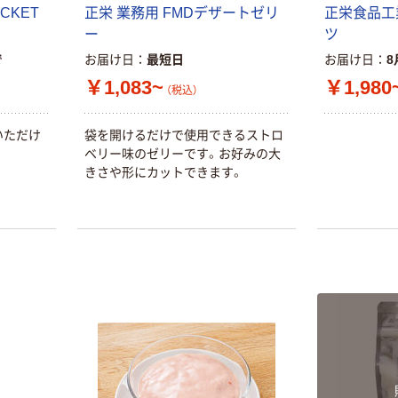
CKET
正栄 業務用 FMDデザートゼリ
正栄食品工
ー
ツ
で
お届け日
最短日
お届け日
8
￥1,083~
￥1,980
（税込）
いただけ
袋を開けるだけで使用できるストロ
ベリー味のゼリーです。お好みの大
きさや形にカットできます。