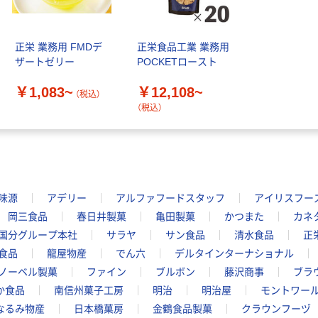
正栄 業務用 FMDデ
正栄食品工業 業務用
ザートゼリー
POCKETロースト
￥1,083~
￥12,108~
（税込）
（税込）
味源
アデリー
アルファフードスタッフ
アイリスフー
岡三食品
春日井製菓
亀田製菓
かつまた
カネ
国分グループ本社
サラヤ
サン食品
清水食品
正
食品
龍屋物産
でん六
デルタインターナショナル
ノーベル製菓
ファイン
ブルボン
藤沢商事
ブラ
か食品
南信州菓子工房
明治
明治屋
モントワー
なるみ物産
日本橋菓房
金鶴食品製菓
クラウンフーヅ