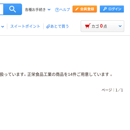
ヘルプ
各種お手続き
0
スイートポイント
あとで買う
カゴ
点
扱っています。正栄食品工業の商品を14件ご用意しています 。
ページ：
1
／
1