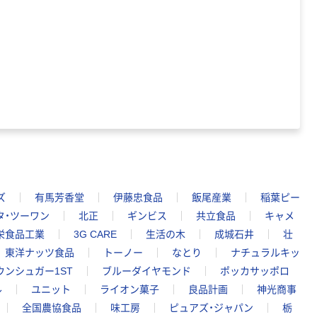
ズ
有馬芳香堂
伊藤忠食品
飯尾産業
稲葉ピー
タ・ツーワン
北正
ギンビス
共立食品
キャメ
栄食品工業
3G CARE
生活の木
成城石井
壮
東洋ナッツ食品
トーノー
なとり
ナチュラルキッ
ウンシュガー1ST
ブルーダイヤモンド
ポッカサッポロ
ル
ユニット
ライオン菓子
良品計画
神光商事
全国農協食品
味工房
ピュアズ・ジャパン
栃