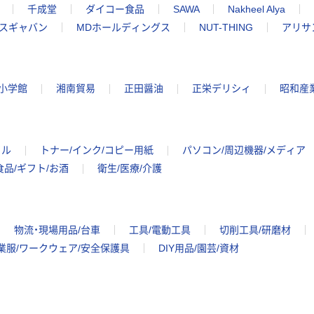
千成堂
ダイコー食品
SAWA
Nakheel Alya
スギャバン
MDホールディングス
NUT-THING
アリサ
小学館
湘南貿易
正田醤油
正栄デリシィ
昭和産
イル
トナー/インク/コピー用紙
パソコン/周辺機器/メディア
食品/ギフト/お酒
衛生/医療/介護
物流・現場用品/台車
工具/電動工具
切削工具/研磨材
業服/ワークウェア/安全保護具
DIY用品/園芸/資材