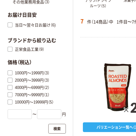
ナッツ/ドライフ
洋菓子/
その他業務用食品（3）
ルーツ（5）
お届け日目安
7
件（14商品）中
1件目〜7
当日〜翌々日お届け（6)
ブランドから絞り込む
正栄食品工業（9）
価格（税込）
1000円～1999円（3）
2000円～3999円（3）
4000円～6999円（2）
7000円～9999円（1）
10000円～19999円（5）
〜
円
バリエーション一覧へ（3
検索