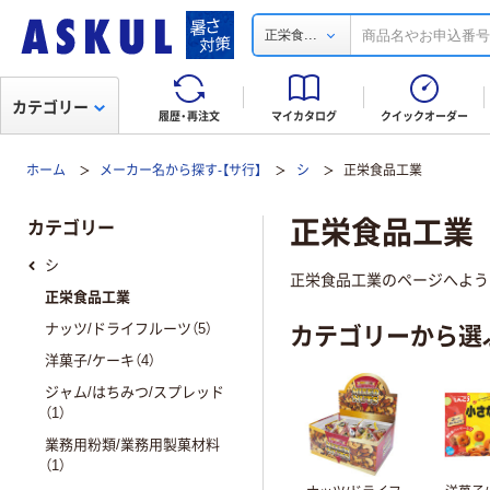
...
正栄食
カテゴリー
履歴・再注文
マイカタログ
クイックオーダー
ホーム
メーカー名から探す-【サ行】
シ
正栄食品工業
正栄食品工業
カテゴリー
シ
正栄食品工業のページへよう
正栄食品工業
カテゴリーから選
ナッツ/ドライフルーツ（5）
洋菓子/ケーキ（4）
ジャム/はちみつ/スプレッド
（1）
業務用粉類/業務用製菓材料
（1）