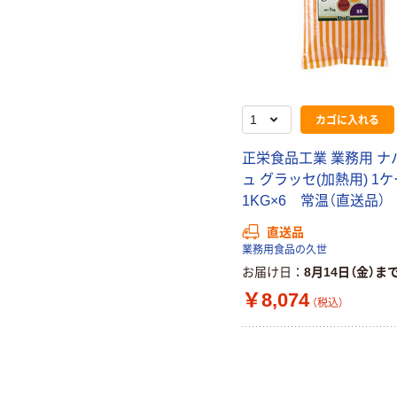
カゴに入れる
正栄食品工業 業務用 ナ
ュ グラッセ(加熱用) 1
1KG×6 常温（直送品）
直送品
業務用食品の久世
お届け日
8月14日（金）ま
￥8,074
（税込）