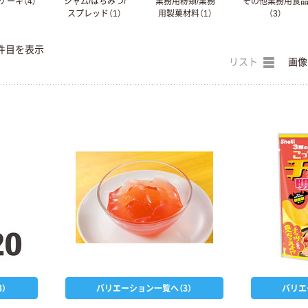
ケーキ（4）
ジャム/はちみつ/
業務用粉類/業務
その他業務用食
スプレッド（1）
用製菓材料（1）
（3）
件目を表示
リスト
画像
）
バリエーション一覧へ（3）
バリエ