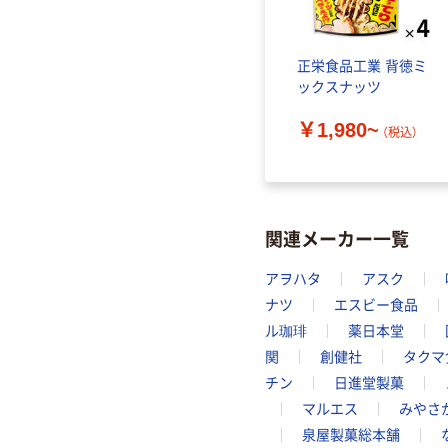
正栄食品工業 背徳ミ
ックスナッツ
￥1,980~
（税込）
関連メーカー一覧
アヲハタ
アスク
ナツ
エスビー食品
ル珈琲
薬日本堂
関
創健社
タクマ
チン
日進堂製菓
マルエス
みやさ
泉屋製菓総本舗