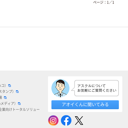
ページ：
1
／
1
ハコ）
スタンプ）
場
bメディア）
アオイくんに聞いてみる
企業向けトータルソリュー