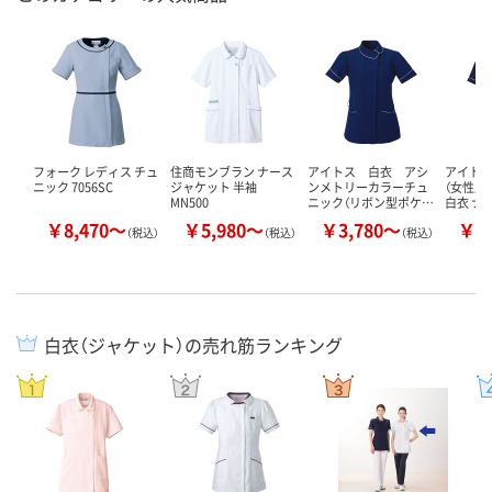
フォーク レディス チュ
住商モンブラン ナース
アイトス 白衣 アシ
アイトス
ニック 7056SC
ジャケット 半袖
ンメトリーカラーチュ
（女性用） 
MN500
ニック（リボン型ポケ…
白衣 ナ
￥8,470～
￥5,980～
￥3,780～
￥4
（税込）
（税込）
（税込）
白衣（ジャケット）の売れ筋ランキング