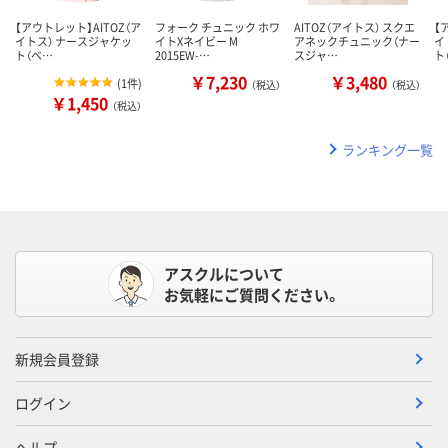
【アウトレット】AITOZ（ア
フォーク チュニック ホワ
AITOZ（アイトス） スクエ
【
イトス） ナースジャケッ
イトXネイビー M
アネックチュニック（ナー
イ
ト（ベ…
2015EW-…
スジャ…
ト
￥7,230
￥3,480
(
1件
)
（税込）
（税込）
￥1,450
（税込）
ランキング一覧
アスクルについて
お気軽にご質問ください。
新規会員登録
ログイン
ヘルプ