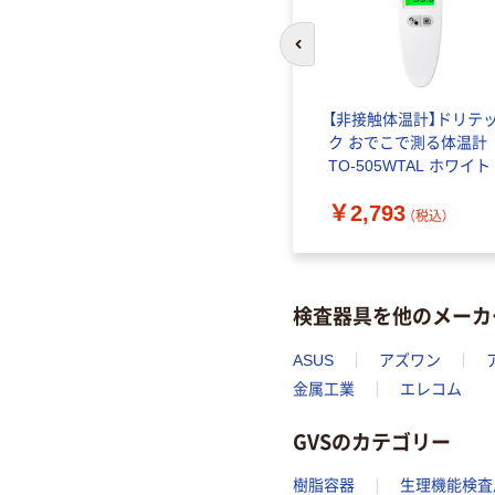
前のスライドへ
ヘルスメ
【非接触体温計】ドリテ
WH
ク おでこで測る体温計
TO-505WTAL ホワイト 1
台 アスクル オリジナル
￥2,793
（税込）
検査器具を他のメーカ
ASUS
アズワン
金属工業
エレコム
GVSのカテゴリー
樹脂容器
生理機能検査