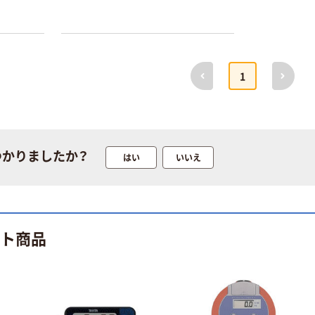
100% 6ロール
ローブ ホワイ
￥470~
￥698~
（税込）
（税込）
リサイクル100
ト 粉なし（パ
芯あり FSC認
ウダーフリー）
証
人気商品
オリジナル
サントリー 天然
【アスクル限定】
前へ
次へ
1
水 ミネラルウォ
ファーストレイ
ーター ペットボ
ト ニトリルグ
トル
ローブ ブル
￥686~
￥698~
（税込）
（税込）
ー 粉なし（パ
ウダーフリー）
本気プライス
本気プライス
つかりましたか？
はい
いいえ
ファーストレイ
ペーパータオル
ト ホワイト紙コ
小判・シングル
ップ
再生紙 200枚
FSC認証紙 アス
￥374~
￥143~
（税込）
（税込）
クルオリジナル
ット商品
本気プライス
本気プライス
蛍光オプテック
ティッシュペー
ス1(アスクル限
パー ボックス
定モデル) 蛍光
モカ 200組 5個