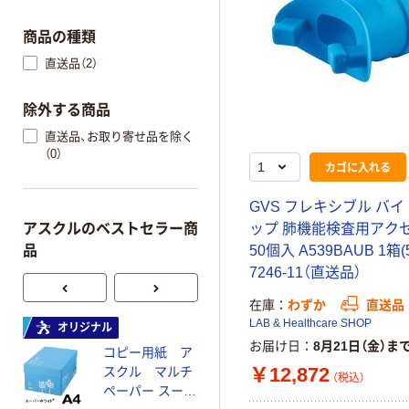
商品の種類
直送品（2）
除外する商品
直送品、お取り寄せ品を除く
（0）
カゴに入れる
GVS フレキシブル バ
アスクルのベストセラー商
ップ 肺機能検査用アク
品
50個入 A539BAUB 1箱(5
7246-11（直送品）
在庫
わずか
直送品
LAB & Healthcare SHOP
オリジナル
本気プライス
お届け日
8月21日（金）ま
コピー用紙 ア
ペーパータオル
￥12,872
スクル マルチ
中判 再生紙
（税込）
ペーパー スーパ
100％ 200枚