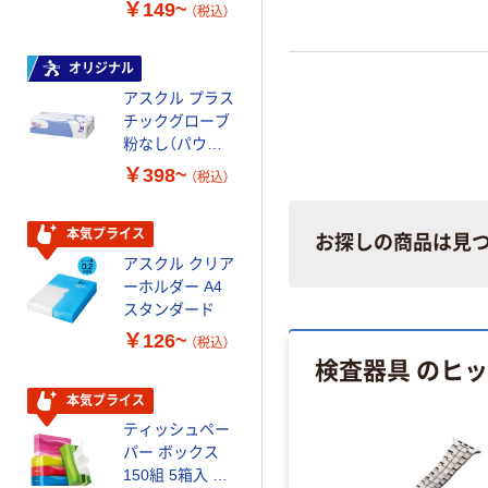
ーホワイト+
FSC認証 シング
￥149~
￥149~
（税込）
（税込）
ル 大王製紙共同
企画 オリジナル
オリジナル
オリジナル
アスクル プラス
コピー用紙 マ
チックグローブ
ルチペーパー
粉なし（パウダ
スーパーエコノ
ーフリー）
ミー+
￥398~
￥149~
（税込）
（税込）
本気プライス
本気プライス
お探しの商品は見
アスクル クリア
アスクル 耳にや
ーホルダー A4
さしい やわらか
スタンダード
いマスク
￥126~
￥458~
（税込）
（税込）
検査器具 のヒ
本気プライス
期間限定価格
ティッシュペー
アスクル プラ
パー ボックス
スチックグロー
150組 5箱入 ア
ブ 薄手 粉な