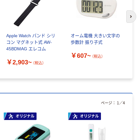
スクル スマート
￥328~
（税込）
コンパクト ビ
ビッド PEFC認
次の
証
本気プライス
トイレットペー
Apple Watch バンド シリ
オーム電機 大きい文字の
竹
パー ダブル60
コン マグネット式 AW-
歩数計 振り子式
測
ｍ 再生紙
45BDMAG エレコム
100% 6ロール
￥460~
（税込）
￥607~
￥
（税込）
リサイクル100
￥2,903~
（税込）
芯あり FSC認
証
ページ：
1
／
4
オリジナル
オリジナル