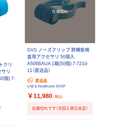
在庫切れ
GVS ノーズクリップ 肺機能検
査用アクセサリ 50個入
A508BAUA 1箱(50個) 7-7210-
イトクリ
11（直送品）
セサリ
0個) 7-
直送品
LAB & Healthcare SHOP
￥11,980
（税込）
本気プライス
オリジナル
在庫切れです（次回入荷日未定）
で
トイレットペー
【アスクル限定】
パー シングル
ファーストレイ
120ｍ 再生紙
ト ニトリルグ