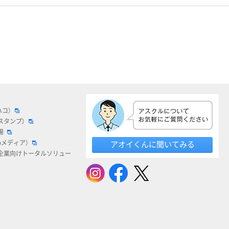
ハコ）
スタンプ）
場
bメディア）
アオイくんに聞いてみる
企業向けトータルソリュー