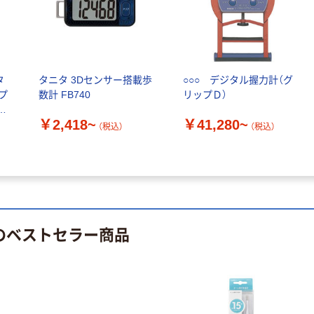
ペン ゼブラ
アスクル オリジ
￥52~
￥428~
（税込）
（税込）
ナルティッシュ
PEFC認証
オリジナル
本気プライス
スズラン 酒精綿
アスクル トイ
タ
タニタ 3Dセンサー搭載歩
○○○ デジタル握力計（グ
G バルクタイプ
レのおそうじシ
プ
数計 FB740
リップＤ）
指定医薬部外品
ート 大王製紙
共同企画 トイ
￥140~
￥330~
（税込）
（税込）
￥2,418~
￥41,280~
1個
（税込）
（税込）
レクリーナー
トイレシート
オリジナル
 のベストセラー商品