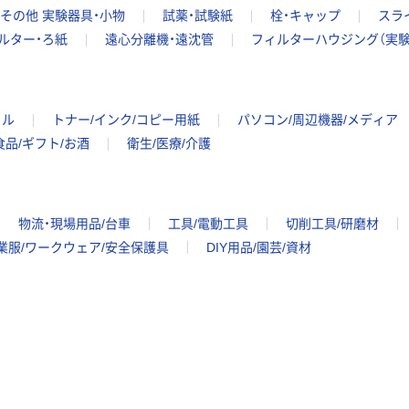
その他 実験器具・小物
試薬・試験紙
栓・キャップ
スラ
ルター・ろ紙
遠心分離機・遠沈管
フィルターハウジング（実験
イル
トナー/インク/コピー用紙
パソコン/周辺機器/メディア
食品/ギフト/お酒
衛生/医療/介護
物流・現場用品/台車
工具/電動工具
切削工具/研磨材
業服/ワークウェア/安全保護具
DIY用品/園芸/資材