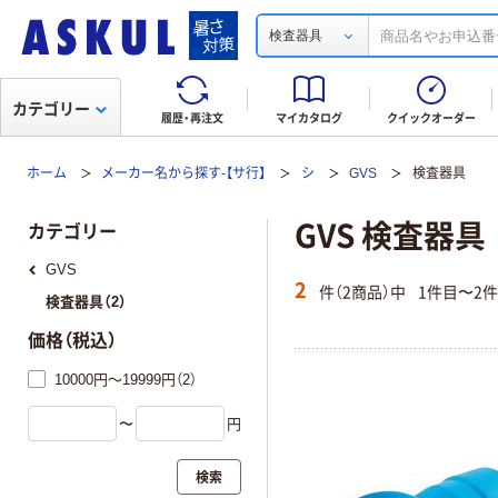
検査器具
カテゴリー
履歴・再注文
マイカタログ
クイックオーダー
ホーム
メーカー名から探す-【サ行】
シ
GVS
検査器具
GVS 検査器具
カテゴリー
GVS
2
件（2商品）中
1件目〜2
検査器具（2）
価格（税込）
10000円～19999円（2）
〜
円
検索