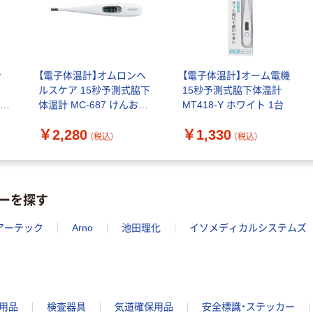
ッ
【電子体温計】オムロンヘ
【電子体温計】オーム電機
ルスケア 15秒予測式脇下
15秒予測式脇下体温計
体温計 MC-687 けんおん
MT418-Y ホワイト 1台
くん ホワイト 1台
￥2,280
￥1,330
（税込）
（税込）
ーを探す
アーテック
Arno
池田理化
イソメディカルシステムズ
用品
検査器具
気道確保用品
安全標識・ステッカー