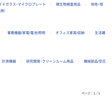
イドガラス・マイクロプレート
微生物検査用品
培地・培
用）
事務機器/家電/電池/照明
オフィス家具/収納
生活雑
計測機器
研究開発・クリーンルーム用品
機械部品/空圧
ページ：
1
／
1