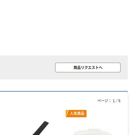
サイズ
ーホワイト+
￥458~
￥149~
（税込）
（税込）
100μ（ミクロン）
オリジナル
アスクル プラス
チックグローブ
粉なし（パウダ
ーフリー）
￥398~
（税込）
本気プライス
商品リクエストへ
アスクル クリア
ーホルダー A4
スタンダード
￥126~
（税込）
ページ：
1
／
6
本気プライス
人気商品
ティッシュペー
パー ボックス
150組 5箱入 ア