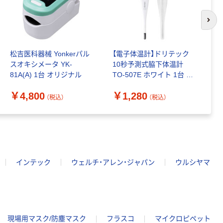
次の
松吉医科器械 Yonkerパル
【電子体温計】ドリテック
タ
スオキシメータ YK-
10秒予測式脇下体温計
54
81A(A) 1台 オリジナル
TO-507E ホワイト 1台 ア
￥
スクル オリジナル
￥4,800
￥1,280
（税込）
（税込）
インテック
ウェルチ・アレン・ジャパン
ウルシヤマ
現場用マスク/防塵マスク
フラスコ
マイクロピペット