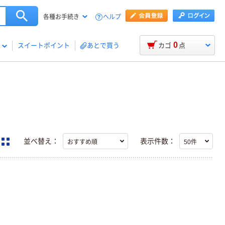
ヘルプ
各種お手続き
0
スイートポイント
あとで買う
カゴ
点
並べ替え：
表示件数：