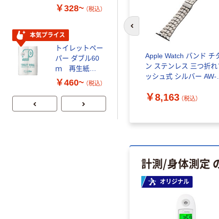
スクル スマート
し（パウダーフ
￥328~
￥298~
（税込）
（税込）
コンパクト ビ
リー）
ビッド PEFC認
前のスライドへ
証
本気プライス
本気プライス
トイレットペー
嬬恋銘水 ナチュ
Apple Watch バンド チ
パー ダブル60
ラルミネラルウ
ン ステンレス 三つ折れ
ｍ 再生紙
ォーター 500ml
ッシュ式 シルバー AW-
100% 6ロール
キャップシール
￥460~
￥1,037~
（税込）
49BDTITSV エレコム 
リサイクル100
付き／2Lラベル
（税込）
￥8,163
（直送品）
（税込）
芯あり FSC認
レス 10本
証
計測/身体測定
オリジナル