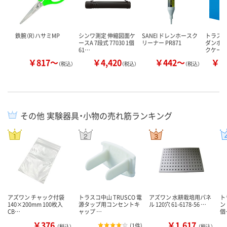
鉄腕（R）ハサミMP
シンワ測定 伸縮図面ケ
SANEI ドレンホースク
トラスコ
ースA 7段式 77030 1個
リーナー PR871
ダンボ
61…
クケース
￥817～
￥4,420
￥442～
￥8
（税込）
（税込）
（税込）
その他 実験器具・小物の売れ筋ランキング
アズワン チャック付袋
トラスコ中山 TRUSCO 電
アズワン 水耕栽培用パネ
ト
140×200mm 100枚入
源タップ用コンセントキ
ル 120穴 61-6178-56 …
ン
CB…
ャップ …
個
￥376
￥1,617
(
1件
)
（税込）
（税込）