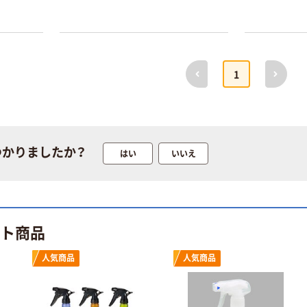
本気プライス
オリジナル
蛍光オプテック
【アスクル限定】
ス1(アスクル限
ファーストレイ
定モデル) 蛍光
ト ニトリルグ
ペン ゼブラ
ローブ ホワイ
前へ
次へ
￥52~
￥698~
1
（税込）
（税込）
ト 粉なし（パ
ウダーフリー）
本気プライス
本気プライス
嬬恋銘水 ナチュ
ペーパータオル
ラルミネラルウ
小判・シングル
つかりましたか？
はい
いいえ
ォーター 500ml
再生紙 200枚
キャップシール
FSC認証紙 アス
￥1,037~
￥143~
（税込）
付き／2Lラベル
クルオリジナル
（税込）
レス 10本
本気プライス
オリジナル
ット商品
ティッシュペー
スズラン 酒精綿
パー ボックス
G バルクタイプ
人気商品
人気商品
モカ 200組 5個
指定医薬部外品
アスクル オリジ
￥428~
（税込）
ナルティッシュ
￥140~
（税込）
PEFC認証