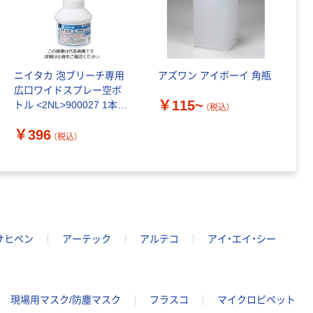
ニイタカ 泡ブリーチ専用
アズワン アイボーイ 角瓶
広口ワイドスプレー空ボ
￥115~
トル <2NL>900027 1本
（税込）
63-4134-01（直送品）
￥396
（税込）
サヒペン
アーテック
アルテコ
アイ・エイ・シー
現場用マスク/防塵マスク
フラスコ
マイクロピペット