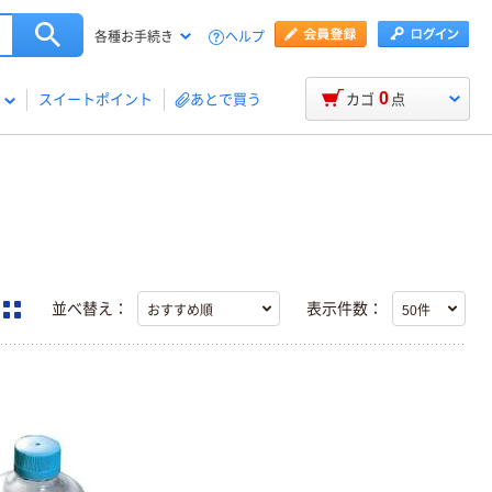
ヘルプ
各種お手続き
0
スイートポイント
あとで買う
カゴ
点
並べ替え：
表示件数：