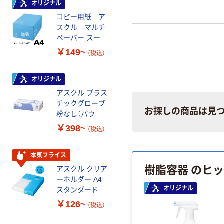
オリジナル
オリジナル
コピー用紙 ア
コピー用紙 マ
スクル マルチ
ルチペーパー
ペーパー スーパ
スーパーエコノ
ーホワイト+
ミー+
￥149~
￥149~
（税込）
（税込）
オリジナル
本気プライス
アスクル プラス
トイレットペー
チックグローブ
パー ダブル60
お探しの商品は見
粉なし（パウダ
ｍ 再生紙
ーフリー）
100% 6ロール
￥398~
￥460~
（税込）
（税込）
リサイクル100
芯あり FSC認
証
本気プライス
本気プライス
樹脂容器 のヒ
アスクル クリア
アスクル 耳にや
ーホルダー A4
さしい やわらか
オリジナル
スタンダード
いマスク
￥126~
￥458~
（税込）
（税込）