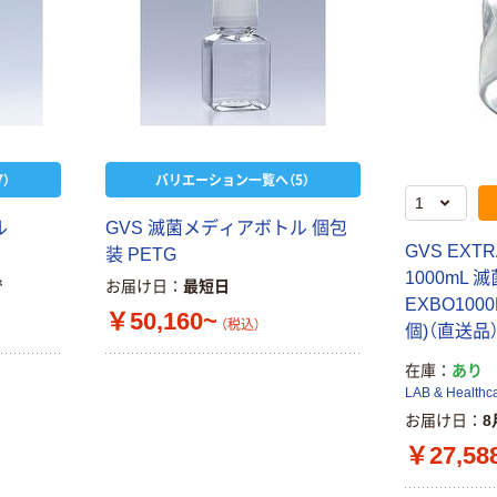
）
バリエーション一覧へ（5）
ル
GVS 滅菌メディアボトル 個包
GVS EXT
装 PETG
1000mL 
で
お届け日
最短日
EXBO1000
￥50,160~
（税込）
個)（直送品
在庫
あり
LAB & Healthc
お届け日
8
￥27,58