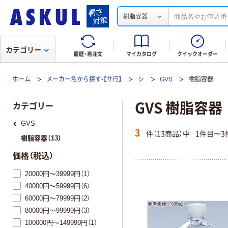
樹脂容器
カテゴリー
履歴・再注文
マイカタログ
クイックオーダー
ホーム
メーカー名から探す-【サ行】
シ
GVS
樹脂容器
GVS 樹脂容器
カテゴリー
GVS
3
件（13商品）中
1件目〜3
樹脂容器（13）
価格（税込）
20000円～39999円（1）
40000円～59999円（6）
60000円～79999円（2）
80000円～99999円（3）
100000円～149999円（1）