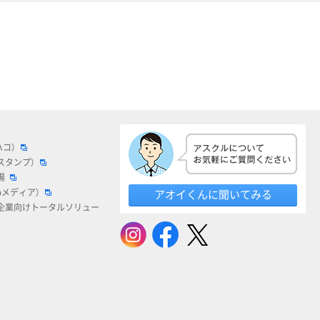
ハコ）
スタンプ）
場
bメディア）
アオイくんに聞いてみる
企業向けトータルソリュー