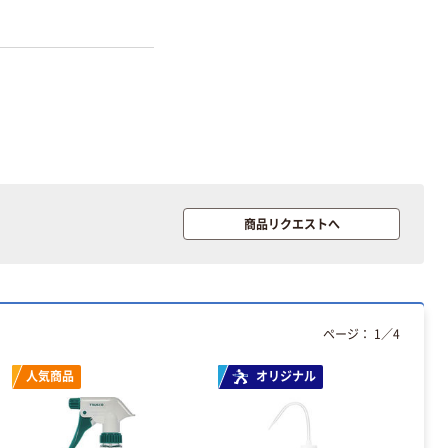
本気プライス
オリジナル
アスクル トイ
コピー用紙 ア
レのおそうじシ
スクル マルチ
ート 大王製紙
ペーパー スーパ
共同企画 トイ
ーホワイト+
￥330~
￥149~
（税込）
（税込）
レクリーナー
トイレシート
オリジナル
本気プライス
オリジナル
【ガムテープ】ア
アスクル プラス
スクル 現場のチ
チックグローブ
商品リクエストへ
カラ 厚さ
粉なし（パウダ
0.22mm 布テー
ーフリー）
￥145~
￥398~
（税込）
（税込）
プ
本気プライス
ページ：
1
／
4
アスクル クリア
ーホルダー A4
人気商品
オリジナル
スタンダード
￥126~
（税込）