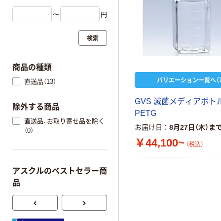
〜
円
検索
商品の種類
バリエーション一覧へ（7
直送品（13）
GVS 滅菌メディアボト
除外する商品
PETG
直送品、お取り寄せ品を除く
お届け日
8月27日（木）ま
（0）
￥44,100~
（税込）
アスクルのベストセラー商
品