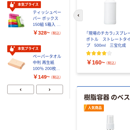
本気プライス
本気プライス
ティッシュペー
トイレットペー
パー ボックス
パー シングル
前のスライドへ
150組 5箱入 ア
120ｍ 再生紙
スクル スマート
100% 6ロール
￥328~
￥470~
キャニオ
空ボトル サラヤ 「２」
「現場のチカラ」スプレ
（税込）
（税込）
コンパクト ビ
リサイクル100
化成
ボトル アルコール消毒
ボトル ストレートタ
ビッド PEFC認
芯あり FSC認
液用（容量1000ml） 1個
プ 500ml 三宝化成
証
証
本気プライス
期間限定価格
(
3
)
ペーパータオル
アスクル プラ
￥2,085
￥160~
中判 再生紙
スチックグロー
（税込）
（税込）
100％ 200枚
ブ 薄手 粉な
FSC認証 シング
し（パウダーフ
￥149~
￥298~
（税込）
（税込）
ル 大王製紙共同
リー）
企画 オリジナル
樹脂容器 のベ
人気商品