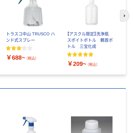
本気プライス
ティッシュペー
パー ボックス
次の
150組 5箱入 ア
スクル スマート
￥328~
トラスコ中山 TRUSCO ハ
【アスクル限定】洗浄瓶
「
（税込）
コンパクト ビ
ンド式スプレー
スポイトボトル 鶴首ボ
ー
ビッド PEFC認
トル 三宝化成
ボ
証
本気プライス
成
￥688~
ペーパータオル
（税込）
￥209~
￥
中判 再生紙
（税込）
100％ 200枚
FSC認証 シング
￥149~
（税込）
ル 大王製紙共同
企画 オリジナル