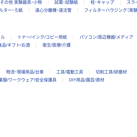
その他 実験器具・小物
試薬・試験紙
栓・キャップ
スラ
ルター・ろ紙
遠心分離機・遠沈管
フィルターハウジング（実験
イル
トナー/インク/コピー用紙
パソコン/周辺機器/メディア
食品/ギフト/お酒
衛生/医療/介護
物流・現場用品/台車
工具/電動工具
切削工具/研磨材
業服/ワークウェア/安全保護具
DIY用品/園芸/資材