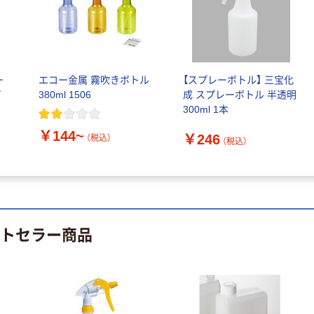
オリジナル
人気商品
【アスクル限定】
サントリー 天然
ファーストレイ
水 ミネラルウォ
ト ニトリルグ
ーター ペットボ
ローブ ブル
￥698~
ー
エコー金属 霧吹きボトル
【スプレーボトル】 三宝化
（税込）
トル
ー 粉なし（パ
￥686~
（税込）
イ
380ml 1506
成 スプレーボトル 半透明
ウダーフリー）
300ml 1本
オリジナル
本気プライス
￥144~
アスクル 検査用
￥246
（税込）
（税込）
ファーストレイ
ディスポパンツ
ト ホワイト紙コ
￥96~
（税込）
ップ
￥374~
（税込）
ストセラー商品