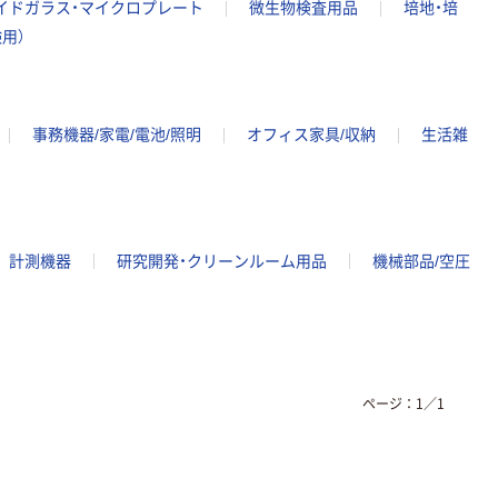
イドガラス・マイクロプレート
微生物検査用品
培地・培
用）
事務機器/家電/電池/照明
オフィス家具/収納
生活雑
計測機器
研究開発・クリーンルーム用品
機械部品/空圧
ページ：
1
／
1