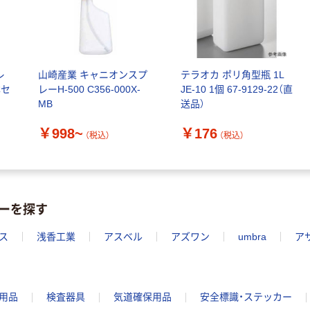
レ
山崎産業 キャニオンスプ
テラオカ ポリ角型瓶 1L
本セ
レーH-500 C356-000X-
JE-10 1個 67-9129-22（直
MB
送品）
￥998~
￥176
（税込）
（税込）
ーを探す
ス
浅香工業
アスベル
アズワン
umbra
ア
用品
検査器具
気道確保用品
安全標識・ステッカー