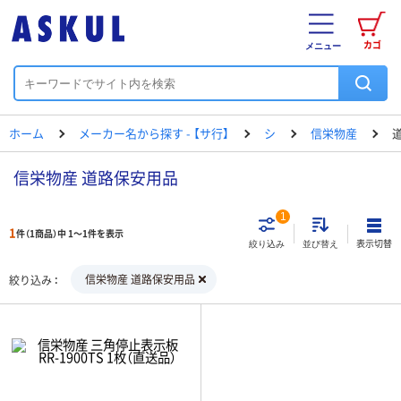
カゴ
メニュー
ホーム
メーカー名から探す - 【サ行】
シ
信栄物産
信栄物産 道路保安用品
1
1
件（1商品）中 1～1件を表示
表示切替
絞り込み
並び替え
信栄物産 道路保安用品
絞り込み