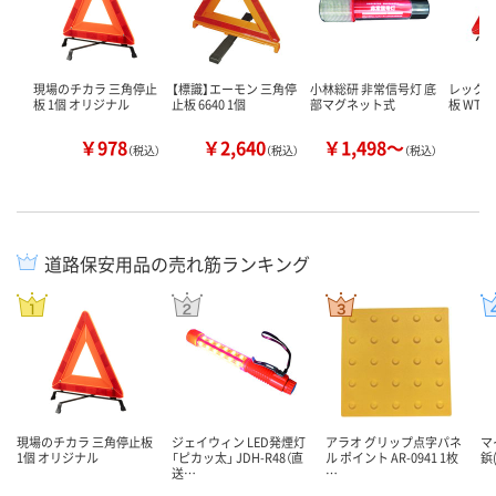
現場のチカラ 三角停止
【標識】エーモン 三角停
小林総研 非常信号灯 底
レックス
板 1個 オリジナル
止板 6640 1個
部マグネット式
板 WT-1
￥978
￥2,640
￥1,498～
￥
（税込）
（税込）
（税込）
道路保安用品の売れ筋ランキング
現場のチカラ 三角停止板
ジェイウィン LED発煙灯
アラオ グリップ点字パネ
マ
1個 オリジナル
「ピカッ太」 JDH-R48（直
ル ポイント AR-0941 1枚
鋲
送…
…