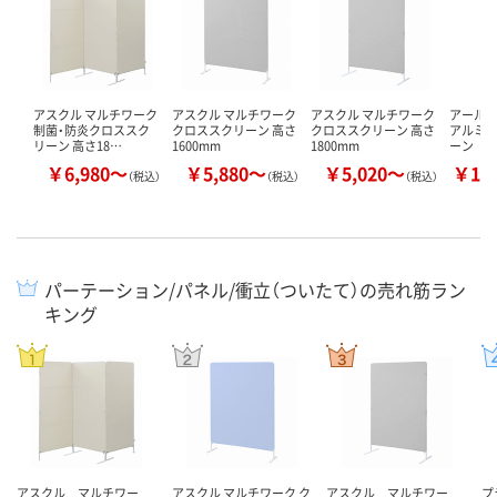
アスクル マルチワーク
アスクル マルチワーク
アスクル マルチワーク
アール・
制菌・防炎クロススク
クロススクリーン 高さ
クロススクリーン 高さ
アルミ
リーン 高さ18…
1600mm
1800mm
ーン
￥6,980～
￥5,880～
￥5,020～
￥15
（税込）
（税込）
（税込）
パーテーション/パネル/衝立（ついたて）の売れ筋ラン
キング
アスクル マルチワー
アスクル マルチワーク ク
アスクル マルチワー
プ