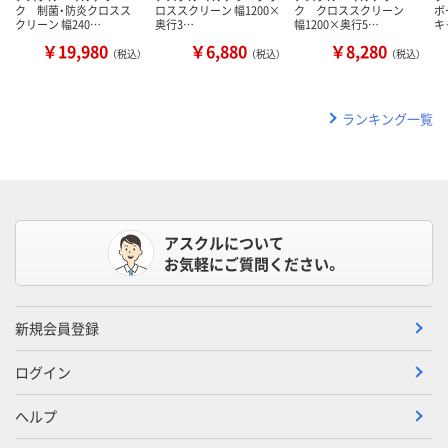
ク 制菌・防炎クロスス
ロススクリーン 幅1200×
ク クロススクリーン
ボ
クリーン 幅240…
奥行3…
幅1200×奥行5…
キ
￥19,980
￥6,880
￥8,280
（税込）
（税込）
（税込）
ランキング一覧
アスクルについて
お気軽にご質問ください。
新規会員登録
ログイン
ヘルプ