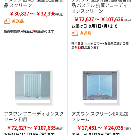
品 スクリーン
品 パステル 抗菌アコーディ
オンスクリーン
￥30,827
￥32,396
￥72,627
￥107,636
直送品
お届け日：
9月7日（月）まで
販売単位違いの商品が
6
商品あります
直送品
幅×高さ(mm)・カラー・販売単位違いの商
品が
12
商品あります
アズワン アコーディオンスク
アズワン スクリーンEX 追加
リーン 和風
フレーム
￥72,627
￥107,635
￥17,451
￥24,035
お届け日：
11月19日（木）まで
お届け日：
8月20日（木）まで