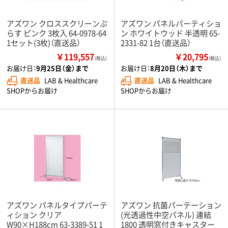
アズワン クロススクリーンぷ
アズワン パネルパーティショ
らす ピンク 3枚入 64-0978-64
ン ホワイトウッド 半透明 65-
1セット(3枚)（直送品）
2331-82 1台（直送品）
￥119,557
￥20,795
（税込）
（税込）
お届け日：
9月25日（金）まで
お届け日：
8月20日（木）まで
直送品
LAB & Healthcare
直送品
LAB & Healthcare
SHOPからお届け
SHOPからお届け
アズワン パネルタイプパーテ
アズワン 抗菌パーテーション
ィション クリア
(光透過性中空パネル) 連結
W90×H188cm 63-3389-51 1
1800 透明窓付きキャスター