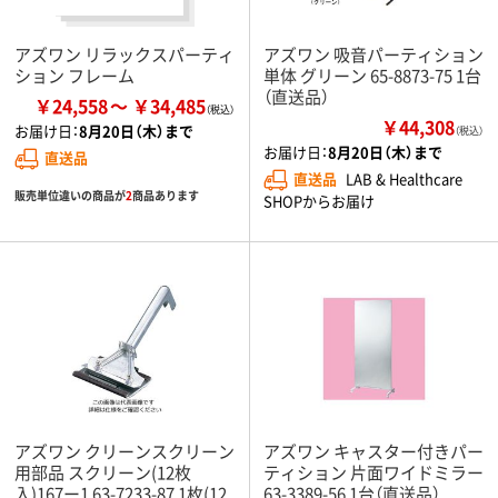
アズワン リラックスパーティ
アズワン 吸音パーティション
ション フレーム
単体 グリーン 65-8873-75 1台
（直送品）
￥24,558
￥34,485
￥44,308
お届け日：
8月20日（木）まで
（税込）
お届け日：
8月20日（木）まで
直送品
直送品
LAB & Healthcare
販売単位違いの商品が
2
商品あります
SHOPからお届け
アズワン クリーンスクリーン
アズワン キャスター付きパー
用部品 スクリーン(12枚
ティション 片面ワイドミラー
入)167ー1 63-7233-87 1枚(12
63-3389-56 1台（直送品）