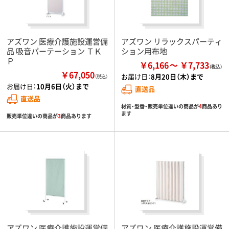
アズワン 医療介護施設運営備
アズワン リラックスパーティ
品 吸音パーテーション ＴＫ
ション用布地
Ｐ
￥6,166
￥7,733
￥67,050
お届け日：
8月20日（木）まで
（税込）
お届け日：
10月6日（火）まで
直送品
直送品
材質・型番・販売単位違いの商品が
4
商品あり
ます
販売単位違いの商品が
3
商品あります
アズワン 医療介護施設運営備
アズワン 医療介護施設運営備