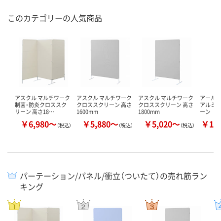
このカテゴリーの人気商品
アスクル マルチワーク
アスクル マルチワーク
アスクル マルチワーク
アール・
制菌・防炎クロススク
クロススクリーン 高さ
クロススクリーン 高さ
アルミ
リーン 高さ18…
1600mm
1800mm
ーン
￥6,980～
￥5,880～
￥5,020～
￥15
（税込）
（税込）
（税込）
パーテーション/パネル/衝立（ついたて）の売れ筋ラン
キング