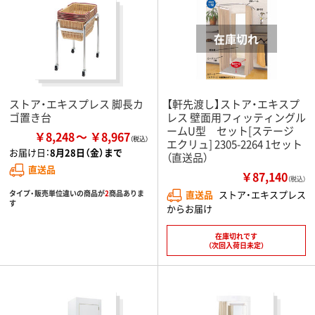
ストア・エキスプレス 脚長カ
【軒先渡し】ストア・エキスプ
ゴ置き台
レス 壁面用フィッティングル
ームU型 セット[ステージ
￥8,248
￥8,967
エクリュ] 2305-2264 1セット
お届け日：
8月28日（金）まで
（直送品）
直送品
￥87,140
（税込）
タイプ・販売単位違いの商品が
2
商品ありま
直送品
ストア・エキスプレス
す
からお届け
在庫切れです
（次回入荷日未定）