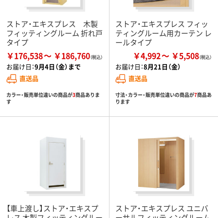
ストア・エキスプレス 木製
ストア・エキスプレス フィッ
フィッティングルーム 折れ戸
ティングルーム用カーテン レ
タイプ
ールタイプ
￥176,538
￥186,760
￥4,992
￥5,508
お届け日：
9月4日（金）まで
お届け日：
8月21日（金）
直送品
直送品
カラー・販売単位違いの商品が
3
商品ありま
寸法・カラー・販売単位違いの商品が
7
商品あ
す
ります
【車上渡し】ストア・エキスプ
ストア・エキスプレス ユニバ
レス 木製フィッティングルー
ーサルフィッティングルーム