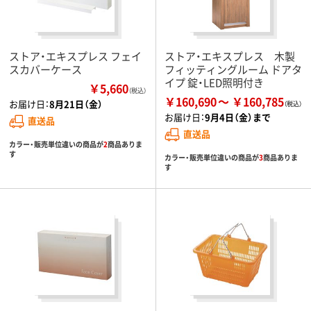
ストア・エキスプレス フェイ
ストア・エキスプレス 木製
スカバーケース
フィッティングルーム ドアタ
イプ 錠・LED照明付き
￥5,660
（税込）
￥160,690
￥160,785
お届け日：
8月21日（金）
お届け日：
9月4日（金）まで
直送品
直送品
カラー・販売単位違いの商品が
2
商品ありま
す
カラー・販売単位違いの商品が
3
商品ありま
す