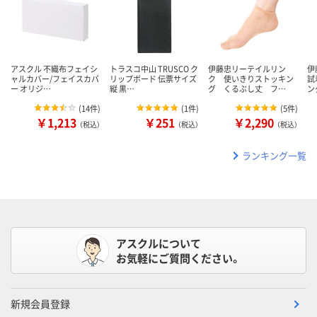
アスクル 不織布フェイシ
トラスコ中山 TRUSCO ク
伊藤忠リーテイルリン
伊
ャルカバー/フェイスカバ
リップボード 伝票サイズ
ク 使いきりストッキン
試
ー オリジ…
縦 黒…
グ くるぶし丈 フ…
ン
(
14件
)
(
1件
)
(
5件
)
￥1,213
￥251
￥2,290
（税込）
（税込）
（税込）
ランキング一覧
アスクルについて
お気軽にご質問ください。
新規会員登録