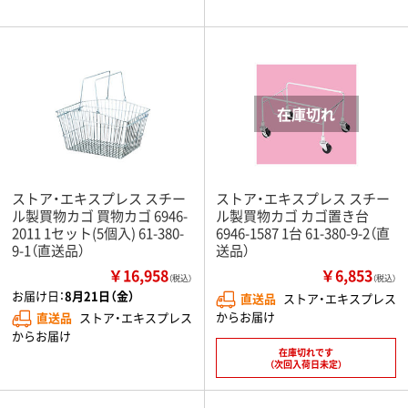
ストア・エキスプレス スチー
ストア・エキスプレス スチー
ル製買物カゴ 買物カゴ 6946-
ル製買物カゴ カゴ置き台
2011 1セット(5個入) 61-380-
6946-1587 1台 61-380-9-2（直
9-1（直送品）
送品）
￥16,958
￥6,853
（税込）
（税込）
お届け日：
8月21日（金）
直送品
ストア・エキスプレス
からお届け
直送品
ストア・エキスプレス
からお届け
在庫切れです
（次回入荷日未定）