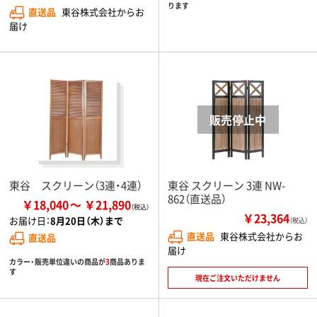
ります
直送品
東谷株式会社からお
届け
東谷 スクリーン（3連・4連）
東谷 スクリーン 3連 NW-
862（直送品）
￥18,040
￥21,890
￥23,364
お届け日：
8月20日（木）まで
（税込）
直送品
東谷株式会社からお
直送品
届け
カラー・販売単位違いの商品が
3
商品ありま
す
現在ご注文いただけません