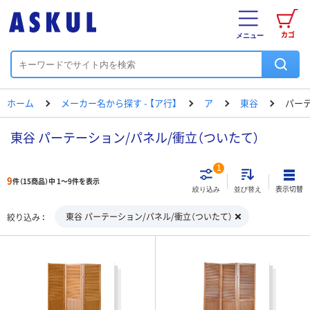
カゴ
メニュー
ホーム
メーカー名から探す - 【ア行】
ア
東谷
パーテ
東谷 パーテーション/パネル/衝立（ついたて）
1
9
件（15商品）中 1～9件を表示
表示切替
絞り込み
並び替え
東谷 パーテーション/パネル/衝立（ついたて）
絞り込み