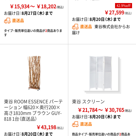
￥15,934
￥18,202
42.9%off
￥27,599
お届け日：
8月27日（木）まで
（税込）
お届け日：
8月20日（木）まで
直送品
直送品
東谷株式会社からお
タイプ・販売単位違いの商品が
2
商品ありま
届け
す
東谷 ROOM ESSENCE パーテ
東谷 スクリーン
ーション 幅620×奥行200×
￥21,784
￥30,765
高さ1810mm ブラウン GUY-
お届け日：
8月20日（木）まで
818 1台（直送品）
直送品
￥43,198
（税込）
お届け日：
8月20日（木）まで
商品タイプ・販売単位違いの商品が
2
商品あ