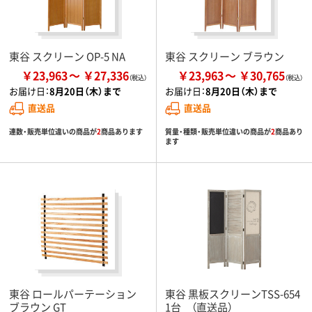
東谷 スクリーン OP-5 NA
東谷 スクリーン ブラウン
￥23,963
￥27,336
￥23,963
￥30,765
お届け日：
8月20日（木）まで
お届け日：
8月20日（木）まで
直送品
直送品
連数・販売単位違いの商品が
2
商品あります
質量・種類・販売単位違いの商品が
2
商品あり
ます
東谷 ロールパーテーション
東谷 黒板スクリーンTSS-654
ブラウン GT
1台 （直送品）