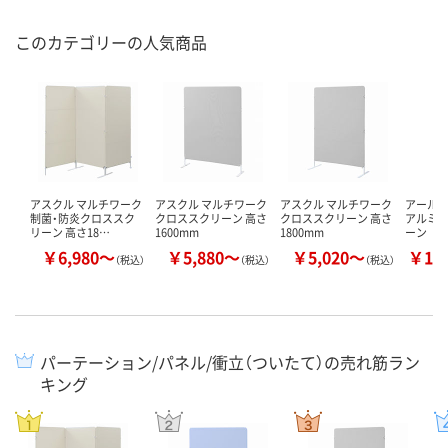
このカテゴリーの人気商品
アスクル マルチワーク
アスクル マルチワーク
アスクル マルチワーク
アール・
制菌・防炎クロススク
クロススクリーン 高さ
クロススクリーン 高さ
アルミ
リーン 高さ18…
1600mm
1800mm
ーン
￥6,980～
￥5,880～
￥5,020～
￥15
（税込）
（税込）
（税込）
パーテーション/パネル/衝立（ついたて）の売れ筋ラン
キング