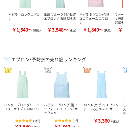
ハピラ ロングエプロ
亀屋 ブルー 入浴介助用
ハピラ ミプロン（介護
フォーク
ン
エプロン 介援隊 S0715
ユニフォーム エプロ
女兼用）
ン）
7000SC
￥1,540～
￥3,548～
￥1,840～
￥4
（税込）
（税込）
（税込）
エプロン・予防衣の売れ筋ランキング
ロングエプロン グリーン
ハピラ ミプロン（介護ユ
KAZEN（カゼン） エプロン
【
フリーサイズ AIT861373
ニフォーム エプロン） サ
（ミドル丈） 922-71 サ…
丈
ックス M…
加
￥3,360
(
5件
)
(
6件
)
（税込）
￥1,540
￥1,840