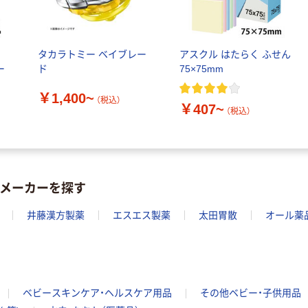
ル
タカラトミー ベイブレー
アスクル はたらく ふせん
ー
ド
75×75mm
￥1,400~
（税込）
￥407~
（税込）
のメーカーを探す
井藤漢方製薬
エスエス製薬
太田胃散
オール薬
ベビースキンケア・ヘルスケア用品
その他ベビー・子供用品