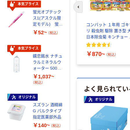
本気プライス
オリジナル
前のスライドへ
蛍光オプテック
【アスクル限定】
ス1(アスクル限
ファーストレイ
定モデル) 蛍光
ト ニトリルグ
動精子濃
イソジンクリアうがい薬
コンバット １年用 ゴキ
ペン ゼブラ
ローブ ホワイ
回分 妊
Ａ400ｍｌ シオノギ ア
リ 殺虫剤 駆除 置き型 
￥52~
￥698~
（税込）
（税込）
ト 粉なし（パ
定 高精
イノヴァ
日本除虫菊 キンチョー 
ウダーフリー）
ンチョウ
￥1,380
本気プライス
本気プライス
（税込）
￥870~
（税込）
嬬恋銘水 ナチュ
ペーパータオル
ラルミネラルウ
小判・シングル
ォーター 500ml
再生紙 200枚
キャップシール
FSC認証紙 アス
￥1,037~
￥143~
（税込）
付き／2Lラベル
クルオリジナル
（税込）
よく見られてい
レス 10本
本気プライス
オリジナル
オリジナル
ティッシュペー
スズラン 酒精綿
パー ボックス
G バルクタイプ
モカ 200組 5個
指定医薬部外品
アスクル オリジ
￥428~
（税込）
ナルティッシュ
￥140~
（税込）