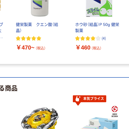
本気プライス
蛍光オプテック
ス1(アスクル限
定モデル) 蛍光
ブ
健栄製薬 クエン酸（結
ホウ砂（結晶）P 50g 健栄
ペン ゼブラ
大
晶）
製薬
￥52~
（税込）
キ
(
4
)
￥470~
￥460
本気プライス
（税込）
（税込）
嬬恋銘水 ナチュ
ラルミネラルウ
ォーター 500ml
キャップシール
￥1,037~
付き／2Lラベル
（税込）
る商品
レス 10本
オリジナル
本気プライス
スズラン 酒精綿
G バルクタイプ
指定医薬部外品
￥140~
（税込）