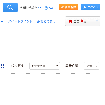
ヘルプ
各種お手続き
0
スイートポイント
あとで買う
カゴ
点
並べ替え：
表示件数：