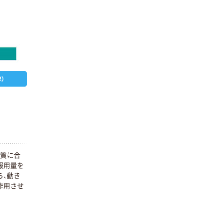
）
体質に合
服用量を
ら、動き
作用させ