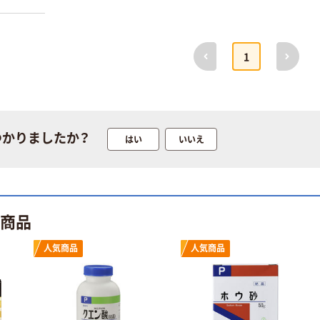
前へ
次へ
1
オリジナル
本気プライス
【アスクル限定】
アスクル 耳にや
つかりましたか？
はい
いいえ
ファーストレイ
さしい やわらか
ト ニトリルグ
いマスク
ローブ ブル
￥698~
￥458~
（税込）
（税込）
ー 粉なし（パ
ウダーフリー）
ト商品
オリジナル
期間限定価格
アスクル 検査用
アスクル プラ
人気商品
人気商品
ディスポパンツ
スチックグロー
ブ 薄手 粉な
￥96~
（税込）
し（パウダーフ
￥298~
（税込）
リー）