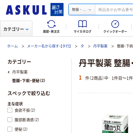
...
整腸・
カテゴリー
履歴・再注文
マイカタログ
クイックオーダー
ホーム
メーカー名から探す-【タ行】
タ
丹平製薬
整腸・下痢
丹平製薬 整腸
カテゴリー
丹平製薬
1
件（2商品）中
1件目〜1
整腸・下痢・便秘（2）
スペックで絞り込む
主な症状
食欲不振（2）
腹部膨満感（2）
便秘（2）