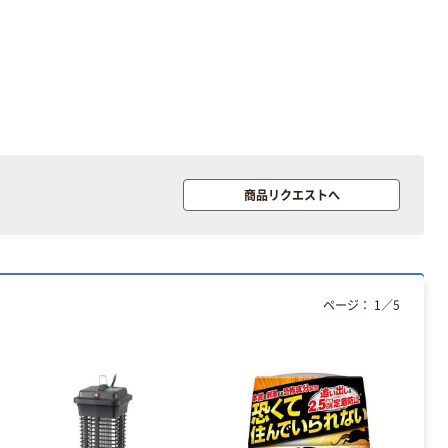
商品リクエストへ
ページ：
1
／
5