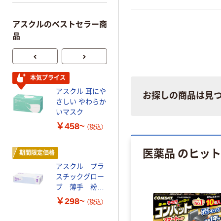
アスクルのベストセラー商
品
本気プライス
人気商品
アスクル 耳にや
サントリー 天然
お探しの商品は見
さしい やわらか
水 ミネラルウォ
いマスク
ーター ペットボ
トル
￥458~
￥686~
（税込）
（税込）
医薬品 のヒッ
期間限定価格
本気プライス
アスクル プラ
ファーストレイ
スチックグロー
ト ホワイト紙コ
ブ 薄手 粉な
ップ
し（パウダーフ
￥298~
￥374~
（税込）
（税込）
リー）