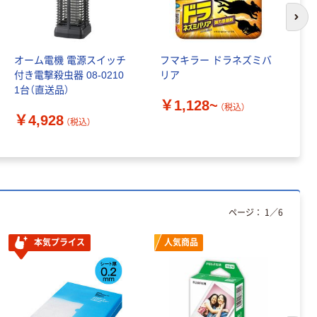
次の
オーム電機 電源スイッチ
フマキラー ドラネズミバ
バ
付き電撃殺虫器 08-0210
リア
￥
1台（直送品）
￥1,128~
（税込）
￥4,928
（税込）
ページ：
1
／
6
本気プライス
人気商品