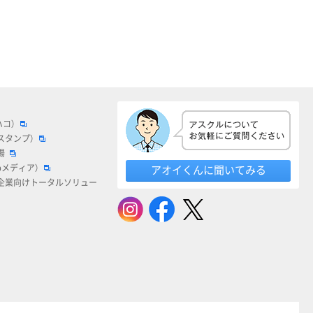
ハコ）
スタンプ）
場
bメディア）
アオイくんに聞いてみる
企業向けトータルソリュー