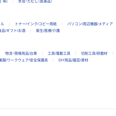
 等)
水虫・たむし（医薬品）
イル
トナー/インク/コピー用紙
パソコン/周辺機器/メディア
食品/ギフト/お酒
衛生/医療/介護
物流・現場用品/台車
工具/電動工具
切削工具/研磨材
業服/ワークウェア/安全保護具
DIY用品/園芸/資材