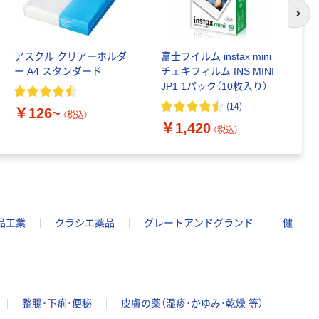
次の
アスクル クリアーホルダ
富士フイルム instax mini
ゴ
ー A4 スタンダード
チェキフィルム INS MINI
乳
JP1 1パック（10枚入り）
詰
1
(
14
)
￥126~
（税込）
￥1,420
￥
（税込）
品工業
クラシエ薬品
グレートアンドグランド
健
整腸・下痢・便秘
皮膚の薬（湿疹・かゆみ・乾燥 等）