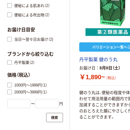
便秘による肌あれ（2）
便秘による吹出物（2）
お届け日目安
当日〜翌々日お届け（2)
バリエーション一覧へ（2
ブランドから絞り込む
丹平製薬 健のう丸
丹平製薬（2）
お届け日
8月8日（土）
価格（税込）
￥1,890~
（税込）
1000円～1999円（1）
2000円～3999円（1）
健のう丸は、便秘の程度や
わせて用法用量の範囲内で
〜
円
加減することができますか
のおとろえた腸にやさしく
ることができます。
検索