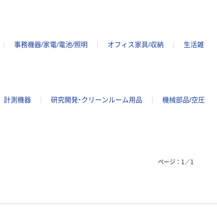
事務機器/家電/電池/照明
オフィス家具/収納
生活雑
計測機器
研究開発・クリーンルーム用品
機械部品/空圧
ページ：
1
／
1