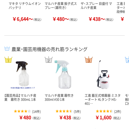
マキタ リチウムイオン
マルハチ産業 振子式ス
ザ・スプレー 目盛付 マ
工進 蓄
バッテリ
プレー（霧吹き）
ルハチ産業
ターオート
段伸縮 
￥6,644～
￥480～
￥438～
￥1
（税込）
（税込）
（税込）
農業・園芸用機器の売れ筋ランキング
【園芸用品】マルハチ産
マルハチ産業 霧吹き
工進 蓄圧式噴霧器 ミスタ
モ
業 霧吹き 300mL 1本
300ml #30 1本
ーオート 4Lタンク HS-
搬
401…
口
(
14件
)
(
5件
)
(
2件
)
￥480
￥438
￥1,600
（税込）
（税込）
（税込）