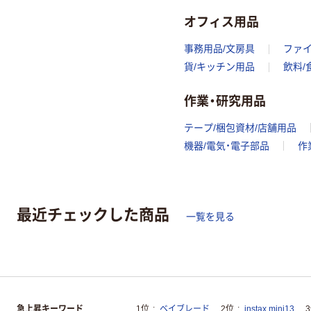
オフィス用品
事務用品/文房具
ファ
貨/キッチン用品
飲料/
作業・研究用品
テープ/梱包資材/店舗用品
機器/電気・電子部品
作
最近チェックした商品
一覧を見る
急上昇キーワード
1位
ベイブレード
2位
instax mini13