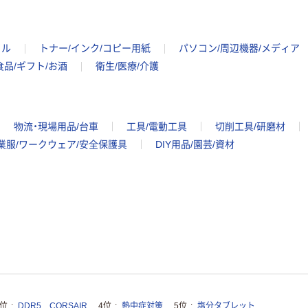
イル
トナー/インク/コピー用紙
パソコン/周辺機器/メディア
食品/ギフト/お酒
衛生/医療/介護
物流・現場用品/台車
工具/電動工具
切削工具/研磨材
業服/ワークウェア/安全保護具
DIY用品/園芸/資材
3位
DDR5 CORSAIR
4位
熱中症対策
5位
塩分タブレット