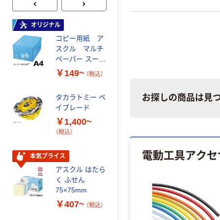
オリジナル
オリジナル
コピー用紙 ア
ゴミ袋 エコノミ
スクル マルチ
ータイプ 乳白半
ペーパー スーパ
透明 高密度タイ
ーホワイト+
プ 詰替用 バイ
￥149~
￥616~
（税込）
（税込）
オマス素材10％
配合
お探しの商品は見
タカラトミー ベ
オリジナル
イブレード
乾電池 単3
￥1,400~
形 アルカリ乾
（税込）
電池 北欧パッ
ケージ アスク
￥140~
（税込）
電動工具アクセ
ルオリジナル
本気プライス
アスクル はたら
本気プライス
く ふせん
ティッシュペー
75×75mm
パー ボックス
￥407~
（税込）
150組 5箱入 ア
スクル スマート