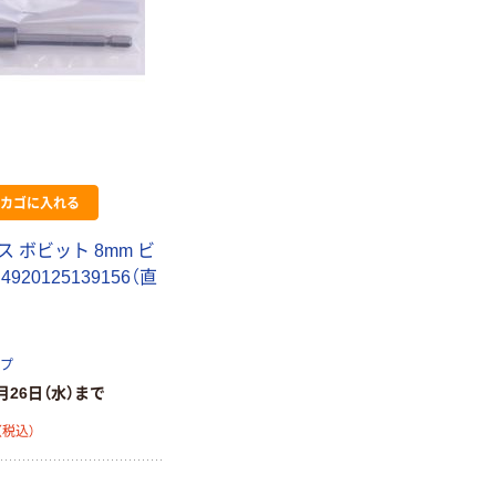
カゴに入れる
 ボビット 8mm ビ
920125139156（直
ップ
月26日（水）まで
（税込）