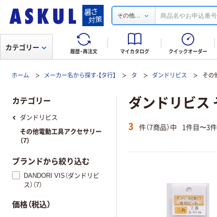
...
その他
カテゴリー
履歴・再注文
マイカタログ
クイックオーダー
ホーム
メーカー名から探す-【タ行】
タ
ダンドリビス
その
ダンドリビス
カテゴリー
ダンドリビス
3
件（7商品）中
1件目〜3
その他電動工具アクセサリー
（7）
ブランドから絞り込む
DANDORI VIS（ダンドリビ
ス）（7）
価格（税込）