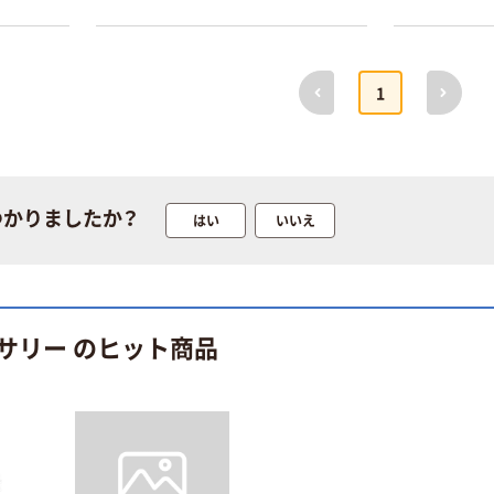
本気プライス
オリジナル
前へ
次へ
トイレットペー
アスクル 「現場
1
パー ダブル60
のチカラ」 養生
ｍ 再生紙
テープ
100% 6ロール
￥460~
￥358~
（税込）
（税込）
リサイクル100
芯あり FSC認
つかりましたか？
はい
いいえ
証
オリジナル
オリジナル
乾電池 単4
アスクル プラス
形 アルカリ乾
チックグローブ
電池 北欧パッ
粉なし（パウダ
ケージ アスク
ーフリー）
￥140~
￥398~
（税込）
（税込）
サリー のヒット商品
ルオリジナル
富士フイルム
オリジナル
instax mini13
アスクルオリジ
INS MINI 13
ナル ラミネー
￥12,100~
トフィルム A4
（税込）
サイズ