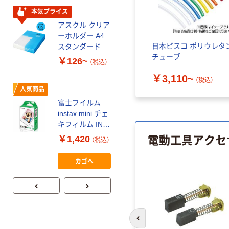
￥328~
（税込）
コンパクト ビ
本気プライス
ビッド PEFC認
アスクル クリア
証
オリジナル
ーホルダー A4
コピー用紙 マ
日本ピスコ ポリウレタ
スタンダード
ルチペーパー
チューブ
￥126~
（税込）
スーパーエコノ
ミー+
￥3,110~
￥149~
（税込）
（税込）
人気商品
富士フイルム
本気プライス
instax mini チェ
【ガムテープ】ア
キフィルム INS
スクル 現場のチ
電動工具アクセ
MINI JP1 1パッ
￥1,420
（税込）
カラ 厚さ
ク（10枚入り）
0.22mm 布テー
￥145~
（税込）
カゴへ
プ
前のスライドへ