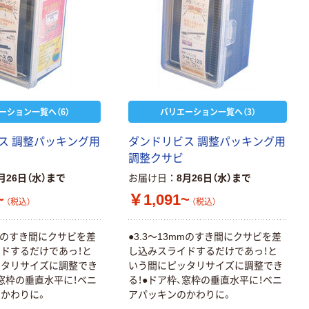
ーション一覧へ（6）
バリエーション一覧へ（3）
ス 調整パッキング用
ダンドリビス 調整パッキング用
調整クサビ
月26日（水）まで
お届け日
8月26日（水）まで
~
￥1,091~
（税込）
（税込）
mmのすき間にクサビを差
●3.3～13mmのすき間にクサビを差
ドするだけであっ！と
し込みスライドするだけであっ！と
ッタリサイズに調整でき
いう間にピッタリサイズに調整でき
、窓枠の垂直水平に！ベニ
る！●ドア枠、窓枠の垂直水平に！ベニ
かわりに。
アパッキンのかわりに。