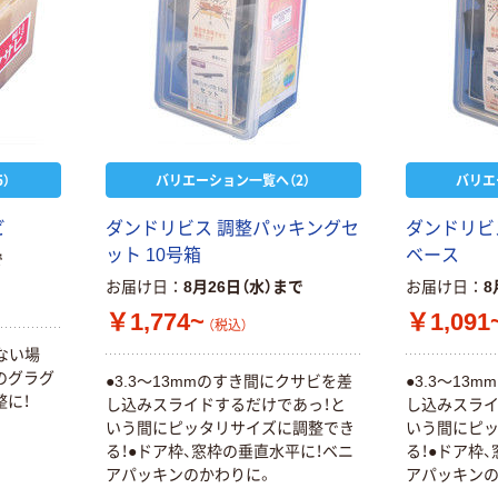
）
バリエーション一覧へ（2）
バリエ
ビ
ダンドリビス 調整パッキングセ
ダンドリビ
ット 10号箱
ベース
で
お届け日
8月26日（水）まで
お届け日
8
￥1,774~
￥1,091
（税込）
ない場
のグラグ
●3.3～13mmのすき間にクサビを差
●3.3～13
整に！
し込みスライドするだけであっ！と
し込みスライ
いう間にピッタリサイズに調整でき
いう間にピ
る！●ドア枠、窓枠の垂直水平に！ベニ
る！●ドア枠
アパッキンのかわりに。
アパッキンの