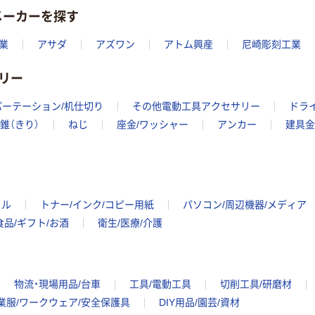
メーカーを探す
業
アサダ
アズワン
アトム興産
尼崎彫刻工業
リー
パーテーション/机仕切り
その他電動工具アクセサリー
ドラ
錐（きり）
ねじ
座金/ワッシャー
アンカー
建具金
イル
トナー/インク/コピー用紙
パソコン/周辺機器/メディア
食品/ギフト/お酒
衛生/医療/介護
物流・現場用品/台車
工具/電動工具
切削工具/研磨材
業服/ワークウェア/安全保護具
DIY用品/園芸/資材