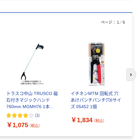
芯あり FSC認
証
ページ：
1
／
6
次の
トラスコ中山 TRUSCO 磁
イチネンMTM 回転式 穴
イ
石付きマジックハンド
あけパンチパンチ穴6サイ
メ
760mm MGMH76 1本
ズ 05452 1個
1
207-5975
(
3
)
￥1,834
￥
（税込）
￥1,075
（税込）