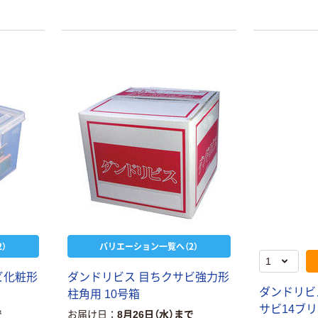
本気プライス
オリジナル
トイレットペー
【アスクル限定】
パー シングル
ファーストレイ
120ｍ 再生紙
ト ニトリルグ
100% 6ロール
ローブ ホワイ
￥470~
￥698~
（税込）
（税込）
リサイクル100
ト 粉なし（パ
芯あり FSC認
ウダーフリー）
証
人気商品
オリジナル
サントリー 天然
【アスクル限定】
）
バリエーション一覧へ（2）
水 ミネラルウォ
ファーストレイ
ーター ペットボ
ト ニトリルグ
ビ化粧形
ダンドリビス 目ちクサビ強力形
トル
ローブ ブル
ダンドリビ
￥686~
￥698~
柱角用 10号箱
（税込）
（税込）
ー 粉なし（パ
サビ14ブリ
で
お届け日
8月26日（水）まで
ウダーフリー）