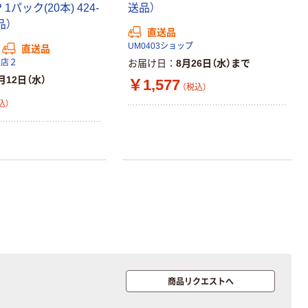
P 1パック(20本) 424-
送品）
本気プライス
品）
直送品
アスクル クリア
ーホルダー A4
UM0403ショップ
直送品
スタンダード
扱店２
お届け日
8月26日（水）まで
￥126~
月12日（水）
￥1,577
（税込）
（税込）
込）
本気プライス
ティッシュペー
パー ボックス
150組 5箱入 ア
スクル スマート
￥328~
（税込）
コンパクト ビ
ビッド PEFC認
証
本気プライス
トイレットペー
パー ダブル60
ｍ 再生紙
商品リクエストへ
100% 6ロール
￥460~
（税込）
リサイクル100