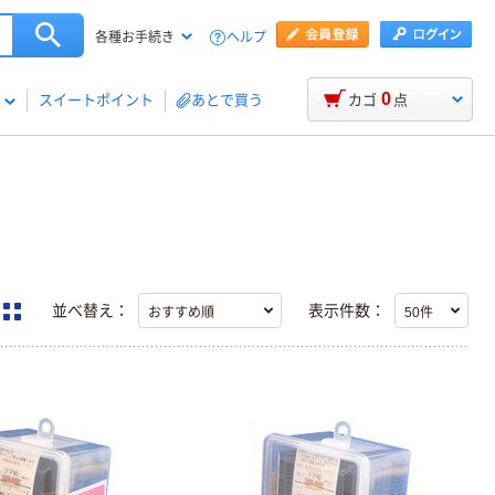
ヘルプ
各種お手続き
0
スイートポイント
あとで買う
カゴ
点
並べ替え：
表示件数：