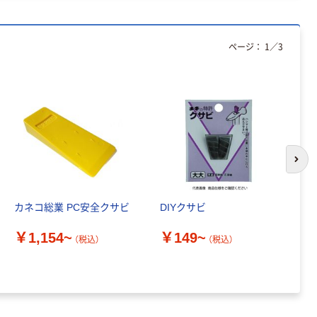
ページ：
1
／
3
次の
カネコ総業 PC安全クサビ
DIYクサビ
小
ミ
￥1,154~
￥149~
ク
（税込）
（税込）
￥