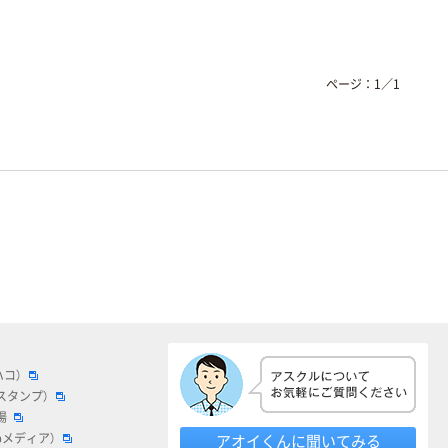
ページ：
1
／
1
ハコ）
スタンプ）
場
bメディア）
アオイくんに聞いてみる