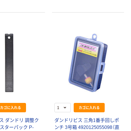
オリジナル
オリジナル
アスクルオリジ
コピー用紙 ア
ナル ラミネー
スクル マルチ
トフィルム A4
ペーパー スーパ
サイズ
ーホワイト+
￥458~
￥149~
（税込）
（税込）
100μ（ミクロン）
オリジナル
アスクル プラス
チックグローブ
カゴに入れる
カゴに入れる
粉なし（パウダ
ーフリー）
ス ダンドリ 調整ク
ダンドリビス 三角1番手回しポ
￥398~
（税込）
スターパック P-
ンチ 3号箱 4920125055098（直