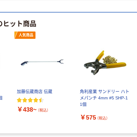
トイレシート
オリジナル
のヒット商品
人気商品
加藤伝蔵商店 伝蔵
角利産業 サンドリー ハト
個
メパンチ 4mm #5 SHP-1
1個
￥438~
（税込）
￥575
（税込）