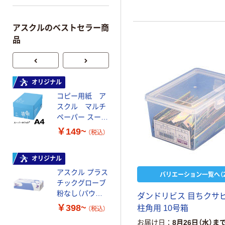
アスクルのベストセラー商
品
オリジナル
本気プライス
コピー用紙 ア
ペーパータオル
スクル マルチ
中判 再生紙
ペーパー スーパ
100％ 200枚
ーホワイト+
FSC認証 シング
￥149~
￥149~
（税込）
（税込）
ル 大王製紙共同
企画 オリジナル
オリジナル
オリジナル
アスクル プラス
コピー用紙 マ
バリエーション一覧へ（2
チックグローブ
ルチペーパー
粉なし（パウダ
スーパーエコノ
ダンドリビス 目ちクサ
ーフリー）
ミー+
￥398~
￥149~
柱角用 10号箱
（税込）
（税込）
お届け日
8月26日（水）ま