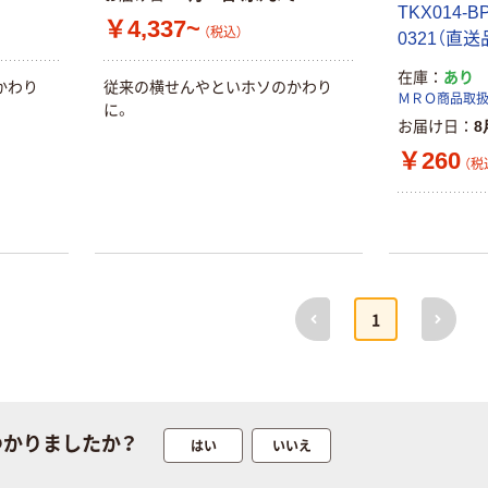
TKX014-B
本気プライス
本気プライス
￥4,337~
（税込）
0321（直送
ファーストレイ
ペーパータオル
ト ホワイト紙コ
小判・シングル
在庫
あり
かわり
従来の横せんやといホソのかわり
ップ
再生紙 200枚
ＭＲＯ商品取
に。
FSC認証紙 アス
￥374~
￥143~
お届け日
8
（税込）
（税込）
クルオリジナル
￥260
（税
本気プライス
本気プライス
蛍光オプテック
ティッシュペー
ス1(アスクル限
パー ボックス
定モデル) 蛍光
モカ 200組 5個
ペン ゼブラ
アスクル オリジ
￥52~
￥428~
（税込）
（税込）
前へ
次へ
ナルティッシュ
1
PEFC認証
オリジナル
本気プライス
スズラン 酒精綿
アスクル トイ
G バルクタイプ
レのおそうじシ
指定医薬部外品
ート 大王製紙
つかりましたか？
はい
いいえ
共同企画 トイ
￥140~
￥330~
（税込）
（税込）
レクリーナー