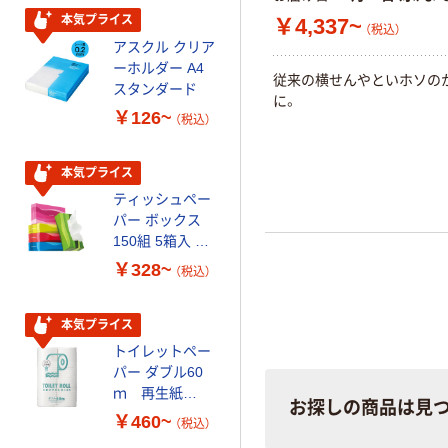
本気プライス
本気プライス
￥4,337~
（税込）
アスクル クリア
アスクル 耳にや
ーホルダー A4
さしい やわらか
従来の横せんやといホソの
スタンダード
いマスク
に。
￥126~
￥458~
（税込）
（税込）
本気プライス
期間限定価格
ティッシュペー
アスクル プラ
パー ボックス
スチックグロー
150組 5箱入 ア
ブ 薄手 粉な
スクル スマート
し（パウダーフ
￥328~
￥298~
（税込）
（税込）
コンパクト ビ
リー）
ビッド PEFC認
証
本気プライス
本気プライス
トイレットペー
嬬恋銘水 ナチュ
パー ダブル60
ラルミネラルウ
ｍ 再生紙
ォーター 500ml
お探しの商品は見
100% 6ロール
キャップシール
￥460~
￥1,037~
（税込）
リサイクル100
付き／2Lラベル
（税込）