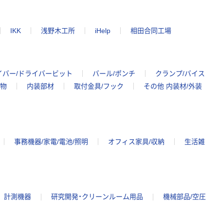
IKK
浅野木工所
iHelp
相田合同工場
イバー/ドライバービット
バール/ポンチ
クランプ/バイス
物
内装部材
取付金具/フック
その他 内装材/外装
事務機器/家電/電池/照明
オフィス家具/収納
生活雑
計測機器
研究開発・クリーンルーム用品
機械部品/空圧