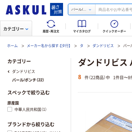
...
バール/
カテゴリー
履歴・再注文
マイカタログ
クイックオーダー
ホーム
メーカー名から探す-【タ行】
タ
ダンドリビス
バー
ダンドリビス 
カテゴリー
ダンドリビス
8
件（22商品）中
1件目〜8
バール/ポンチ（22）
スペックで絞り込む
原産国
中華人民共和国（1）
ブランドから絞り込む