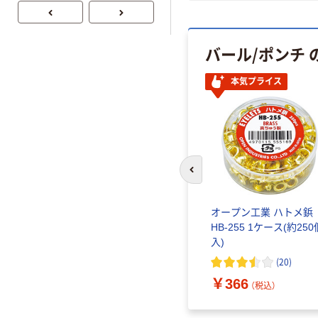
芯あり FSC認
レス 10本
証
バール/ポンチ 
本気プライス
前のスライドへ
オープン工業 ハトメ鋲
HB-255 1ケース(約250
入)
(
20
)
￥366
（税込）