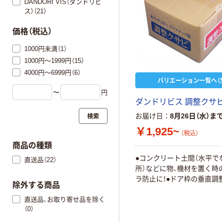
DANDORI VIS（ダンドリビ
ス）（21）
価格（税込）
1000円未満（1）
1000円～1999円（15）
4000円～6999円（6）
バリエーション一覧へ（5
〜
円
ダンドリビス 調整クサ
検索
お届け日
8月26日（水）ま
￥1,925~
（税込）
商品の種類
●コンクリート土間（水平で
直送品（22）
所）などに物、機材を置く時
ラ防止に！●ドア枠の垂直調
除外する商品
直送品、お取り寄せ品を除く
（0）