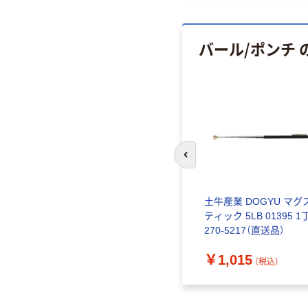
バール/ポンチ
前のスライドへ
ング・ス
土牛産業 DOGYU マグ
ティック 5LB 01395 1
270-5217（直送品）
）
￥1,015
（税込）