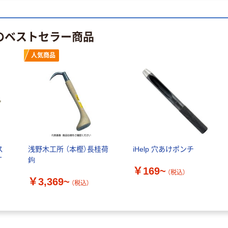
 のベストセラー商品
人気商品
ス
浅野木工所 （本樫）長桂荷
iHelp 穴あけポンチ
丁
鉤
￥169~
（税込）
￥3,369~
（税込）