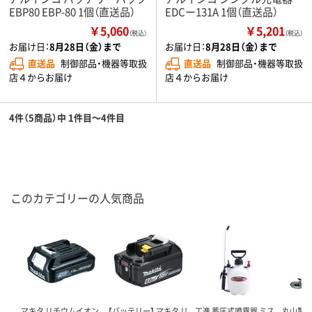
EBP80 EBP-80 1個（直送品）
EDCー131A 1個（直送品）
￥5,060
￥5,201
（税込）
（税込）
お届け日：
8月28日（金）まで
お届け日：
8月28日（金）まで
直送品
制御部品・機器等取扱
直送品
制御部品・機器等取扱
店４からお届け
店４からお届け
4件（5商品）中 1件目～4件目
このカテゴリーの人気商品
マキタ リチウムイオン
【バッテリー】 マキタ リ
工進 蓄圧式噴霧器 ミス
丸山製作所