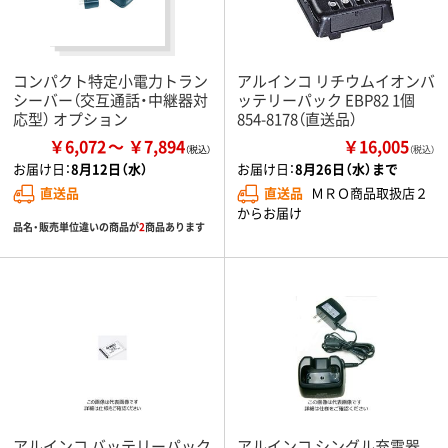
コンパクト特定小電力トラン
アルインコ リチウムイオンバ
シーバー（交互通話・中継器対
ッテリーパック EBP82 1個
応型） オプション
854-8178（直送品）
￥6,072
￥7,894
￥16,005
（税込）
お届け日：
8月12日（水）
お届け日：
8月26日（水）まで
直送品
直送品
ＭＲＯ商品取扱店２
からお届け
品名・販売単位違いの商品が
2
商品あります
アルインコ バッテリーパック
アルインコ シングル充電器