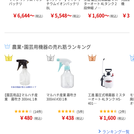
バッテリ
チウムイオンバッテリ
ターオート 4Lタンク 2
機
BL
段伸縮 ノ…
￥6,644～
￥5,548～
￥1,600～
￥30
（税込）
（税込）
（税込）
農業・園芸用機器の売れ筋ランキング
【園芸用品】マルハチ産
マルハチ産業 霧吹き
工進 蓄圧式噴霧器 ミスタ
モ
業 霧吹き 300mL 1本
300ml #30 1本
ーオート 4Lタンク HS-
廃
401…
オ
(
14件
)
(
5件
)
(
2件
)
￥480
￥438
￥1,600
（税込）
（税込）
（税込）
ランキング一覧