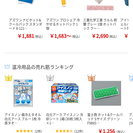
アズワン ナビホット&
アズワン プロシェア 冷
三重化学工業 ラルル 鈴
アイマス
クールパック スタンダ
やせるホットパック 1
蘭 グレー 1個 ホットパ
ェルパッ
ード 8-121…
個
ック クー…
ート付 
￥1,881
￥1,683～
￥2,690
￥1
（税込）
（税込）
（税込）
温冷用品の売れ筋ランキング
アイスノン 極冷えタオル
白元アース アイスノン 冷
富士商 ホット&クールパ
ア
白元アース ブルー 1枚 冷
却シート 1箱（30枚:3枚入
ッド Sサイズ グリーン
ー
感タオ…
×1…
F9865…
1
￥1,256
(
2件
)
(
12件
)
（税込）