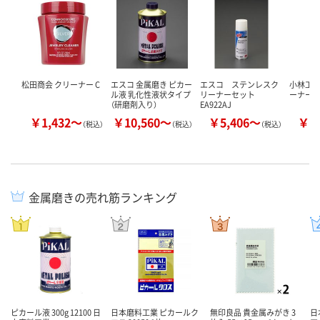
松田商会 クリーナー C
エスコ 金属磨き ピカー
エスコ ステンレスク
小林工業
ル液 乳化性液状タイプ
リーナーセット
ーナー
（研磨剤入り）
EA922AJ
￥1,432～
￥10,560～
￥5,406～
￥1
（税込）
（税込）
（税込）
金属磨きの売れ筋ランキング
ピカール液 300g 12100 日
日本磨料工業 ピカールク
無印良品 貴金属みがき 3
日