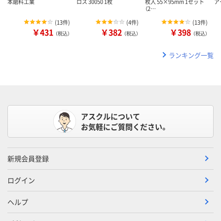
本磨料工業
ロス 30050 1枚
枚入 55×95mm 1セット
アー
（2…
(
13件
)
(
4件
)
(
13件
)
￥431
￥382
￥398
（税込）
（税込）
（税込）
ランキング一覧
アスクルについて
お気軽にご質問ください。
新規会員登録
ログイン
ヘルプ