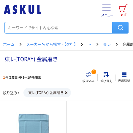
カゴ
メニュー
ホーム
メーカー名から探す - 【タ行】
ト
東レ
金属
東レ(TORAY) 金属磨き
1
1
件（1商品）中 1～1件を表示
表示切替
絞り込み
並び替え
東レ(TORAY) 金属磨き
絞り込み