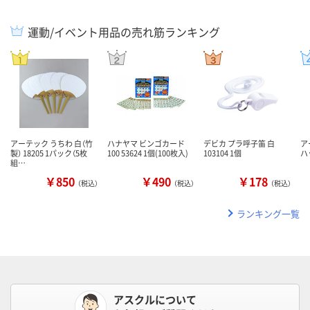
運動/イベント用品の売れ筋ランキング
アーテック うちわ 白（竹
ハナヤマ ビンゴカード
デビカ プラ呼子笛 白
ア
製） 18205 1パック（5枚
100 53624 1個(100枚入)
103104 1個
ハッ
組…
￥850
￥490
￥178
（税込）
（税込）
（税込）
ランキング一覧
アスクルについて