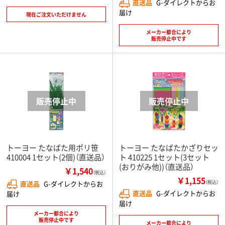
直送品
G-ダイレクトからお
届け
現在ご注文いただけません
メーカー都合により
販売停止中です
トーヨー たなばた用ポリ笹
トーヨー たなばたかざりセッ
410004 1セット(2個)（直送品）
ト 410225 1セット(3セット
(おりがみ他))（直送品）
￥1,540
（税込）
￥1,155
直送品
G-ダイレクトからお
（税込）
直送品
G-ダイレクトからお
届け
届け
メーカー都合により
販売停止中です
メーカー都合により