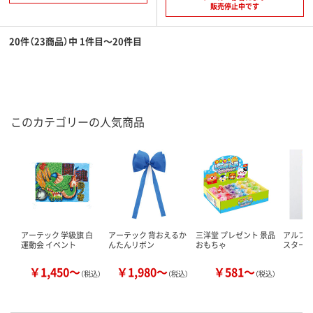
販売停止中です
20件（23商品）中 1件目～20件目
このカテゴリーの人気商品
アーテック 学級旗 白
アーテック 背おえるか
三洋堂 プレゼント 景品
アルファ
運動会 イベント
んたんリボン
おもちゃ
スター B
￥1,450～
￥1,980～
￥581～
￥
（税込）
（税込）
（税込）