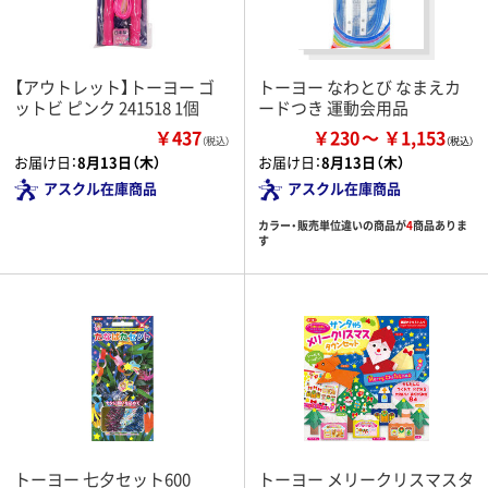
【アウトレット】トーヨー ゴ
トーヨー なわとび なまえカ
ットビ ピンク 241518 1個
ードつき 運動会用品
￥437
￥230
￥1,153
（税込）
お届け日：
8月13日（木）
お届け日：
8月13日（木）
アスクル在庫商品
アスクル在庫商品
カラー・販売単位違いの商品が
4
商品ありま
す
トーヨー 七夕セット600
トーヨー メリークリスマスタ