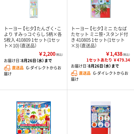
トーヨー 【七夕】たんざく・こ
トーヨー 【七夕】ミニ たなば
より すみっコぐらし 5柄×各
たセット ミニ笹・スタンド付
5枚入 410809 1セット(1セッ
き 410805 1セット(1セット
ト×10)（直送品）
×3)（直送品）
￥2,200
￥1,438
（税込）
（税込）
1セットあたり ￥479.34
お届け日：
8月26日（水）まで
お届け日：
8月26日（水）まで
直送品
G-ダイレクトからお
直送品
G-ダイレクトからお
届け
届け