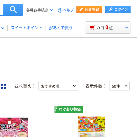
ヘルプ
各種お手続き
0
スイートポイント
あとで買う
カゴ
点
並べ替え：
表示件数：
わけあり特価