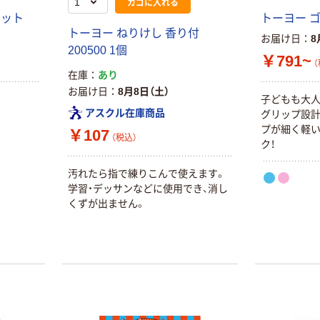
カゴに入れる
セット
トーヨー 
トーヨー ねりけし 香り付
お届け日
8
200500 1個
￥791~
（
在庫
あり
お届け日
8月8日（土）
子どもも大人
アスクル在庫商品
グリップ設計
プが細く軽
￥107
（税込）
ク！
汚れたら指で練りこんで使えます。
学習・デッサンなどに使用でき、消し
くずが出ません。