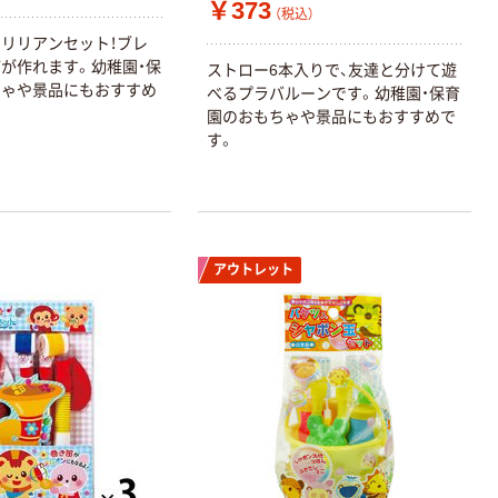
￥330~
￥149~
（税込）
（税込）
￥373
レクリーナー
（税込）
トイレシート
リリアンセット！ブレ
オリジナル
本気プライス
オリジナル
が作れます。幼稚園・保
ストロー6本入りで、友達と分けて遊
ちゃや景品にもおすすめ
【ガムテープ】ア
アスクル プラス
べるプラバルーンです。幼稚園・保育
スクル 現場のチ
チックグローブ
園のおもちゃや景品にもおすすめで
カラ 厚さ
粉なし（パウダ
す。
0.22mm 布テー
ーフリー）
￥145~
￥398~
（税込）
（税込）
プ
本気プライス
アスクル クリア
アウトレット
ーホルダー A4
スタンダード
￥126~
（税込）
本気プライス
ティッシュペー
パー ボックス
150組 5箱入 ア