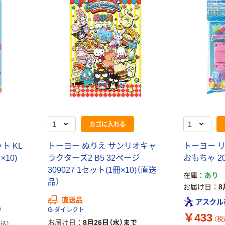
カゴに入れる
ト KL
トーヨー ぬりえ サンリオキャ
トーヨー 
×10)
ラクターズ2 B5 32ページ
おもちゃ 20
309027 1セット(1冊×10)（直送
在庫
あり
本気プライス
オリジナル
品）
お届け日
8
蛍光オプテック
【アスクル限定】
直送品
ス1(アスクル限
ファーストレイ
アスクル
で
G-ダイレクト
定モデル) 蛍光
ト ニトリルグ
￥433
（税
ペン ゼブラ
ローブ ホワイ
お届け日
8月26日（水）まで
税込）