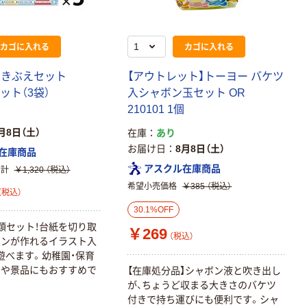
スクル スマート
￥328~
（税込）
コンパクト ビ
ビッド PEFC認
証
本気プライス
カゴに入れる
カゴに入れる
ペーパータオル
まきぶえセット
【アウトレット】トーヨー バケツ
中判 再生紙
100％ 200枚
セット（3袋）
入シャボン玉セット OR
FSC認証 シング
210101 1個
￥149~
（税込）
ル 大王製紙共同
月8日（土）
在庫
あり
企画 オリジナル
お届け日
8月8日（土）
在庫商品
アスクル在庫商品
合計
￥1,320
（税込）
希望小売価格
￥385
（税込）
（税込）
30.1%OFF
類セット！台紙を切り取
￥269
（税込）
オンが作れるイラスト入
遊べます。幼稚園・保育
ゃや景品にもおすすめで
【在庫処分品】シャボン液と吹き出し
が、ちょうど収まる大きさのバケツ
付きで持ち運びにも便利です。シャ