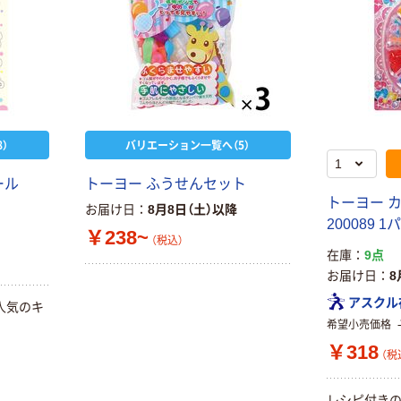
）
バリエーション一覧へ（5）
ール
トーヨー ふうせんセット
トーヨー 
お届け日
8月8日（土）以降
200089 
￥238~
（税込）
在庫
9点
お届け日
8
アスクル
人気のキ
希望小売価格
￥318
（税
レシピ付きの