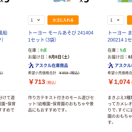
ローブ ブル
￥698~
（税込）
トル
ー 粉なし（パ
￥686~
（税込）
ウダーフリー）
オリジナル
カゴに入れる
本気プライス
アスクル 検査用
ファーストレイ
風船
トーヨー モールあそび 241404
トーヨー 
ディスポパンツ
ト ホワイト紙コ
ク）
1セット（3袋）
200214 1
￥96~
（税込）
ップ
在庫
8点
在庫
5点
￥374~
（税込）
お届け日
8月8日（土）
お届け日
8
アスクル在庫商品
アスクル
込）
希望小売価格合計
￥858
（税込）
希望小売価格
￥713
￥1,074
（税込）
分けて遊
作り方テキスト付きのモール遊びセ
まきぶえ3種
園・保育
ット！幼稚園・保育園のおもちゃや景
ってカメレ
すすめで
品にもおすすめです。
りで、すぐに
園のおもち
す。