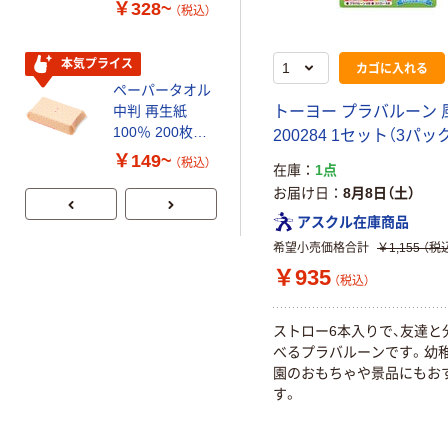
スクル スマート
100% 6ロール
￥328~
￥470~
（税込）
（税込）
コンパクト ビ
リサイクル100
ビッド PEFC認
芯あり FSC認
証
証
本気プライス
期間限定価格
カゴに入れる
ペーパータオル
アスクル プラ
トーヨー プラバルーン 
中判 再生紙
スチックグロー
100％ 200枚
ブ 薄手 粉な
200284 1セット（3パッ
FSC認証 シング
し（パウダーフ
￥149~
￥298~
（税込）
（税込）
在庫
1点
ル 大王製紙共同
リー）
お届け日
8月8日（土）
企画 オリジナル
アスクル在庫商品
希望小売価格合計
￥1,155
（税
￥935
（税込）
ストロー6本入りで、友達と
べるプラバルーンです。幼稚
園のおもちゃや景品にもお
す。