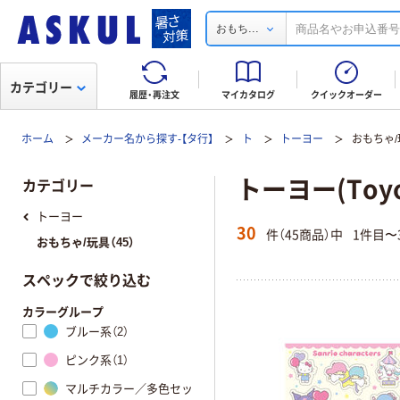
...
おもち
カテゴリー
履歴・再注文
マイカタログ
クイックオーダー
ホーム
メーカー名から探す-【タ行】
ト
トーヨー
おもちゃ/
トーヨー(Toyo
カテゴリー
トーヨー
30
件（45商品）中
1件目〜
おもちゃ/玩具（45）
スペックで絞り込む
カラーグループ
ブルー系（2）
ピンク系（1）
マルチカラー／多色セッ