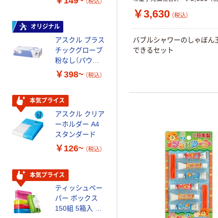
￥149~
￥149~
（税込）
（税込）
￥3,630
（税込）
オリジナル
本気プライス
アスクル プラス
トイレットペー
バブルシャワーのしゃぼん
チックグローブ
パー ダブル60
できるセット
粉なし（パウダ
ｍ 再生紙
ーフリー）
100% 6ロール
￥398~
￥460~
（税込）
（税込）
リサイクル100
芯あり FSC認
証
本気プライス
本気プライス
アスクル クリア
アスクル 耳にや
ーホルダー A4
さしい やわらか
スタンダード
いマスク
￥126~
￥458~
（税込）
（税込）
本気プライス
本気プライス
ティッシュペー
トイレットペー
パー ボックス
パー シングル
150組 5箱入 ア
120ｍ 再生紙