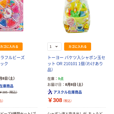
カゴに入れる
カゴに入れる
カラフルビーズ
トーヨー バケツ入シャボン玉セ
1パック
ット OR 210101 1個（わけあり
品）
月8日（土）
在庫
9点
お届け日
8月8日（土）
在庫商品
アスクル在庫商品
￥385
（税込）
￥308
込）
（税込）
ビーズ8種類セット！ブ
シャボン液と吹き出しが、ちょうど