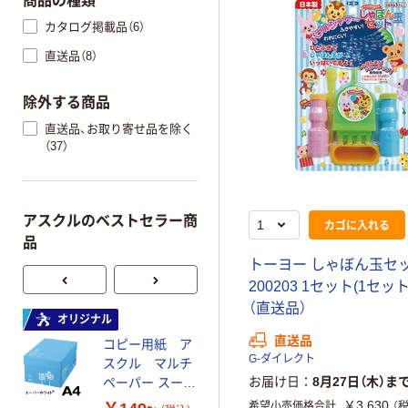
商品の種類
カタログ掲載品（6）
直送品（8）
除外する商品
直送品、お取り寄せ品を除く
（37）
アスクルのベストセラー商
カゴに入れる
品
トーヨー しゃぼん玉セッ
200203 1セット(1セット
（直送品）
オリジナル
オリジナル
直送品
コピー用紙 ア
コピー用紙 マ
G-ダイレクト
スクル マルチ
ルチペーパー
お届け日
8月27日（木）ま
ペーパー スーパ
スーパーエコノ
ーホワイト+
ミー+
￥3,630
希望小売価格合計
（