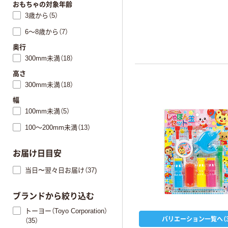
おもちゃの対象年齢
3歳から（5）
6～8歳から（7）
奥行
300mm未満（18）
高さ
300mm未満（18）
幅
100mm未満（5）
100～200mm未満（13）
お届け日目安
当日〜翌々日お届け（37)
ブランドから絞り込む
トーヨー（Toyo Corporation）
バリエーション一覧へ（3
（35）