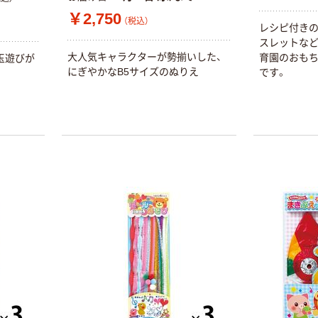
￥52~
￥698~
（税込）
（税込）
ト 粉なし（パ
￥2,750
（税込）
ウダーフリー）
レシピ付きの
本気プライス
本気プライス
スレットなど
大人気キャラクターが勢揃いした、
育園のおも
嬬恋銘水 ナチュ
ペーパータオル
玉遊びが
にぎやかなB5サイズのぬりえ
です。
ラルミネラルウ
小判・シングル
ォーター 500ml
再生紙 200枚
キャップシール
FSC認証紙 アス
￥1,037~
￥143~
（税込）
付き／2Lラベル
クルオリジナル
（税込）
レス 10本
本気プライス
オリジナル
ティッシュペー
スズラン 酒精綿
パー ボックス
G バルクタイプ
モカ 200組 5個
指定医薬部外品
アスクル オリジ
￥428~
（税込）
ナルティッシュ
￥140~
（税込）
PEFC認証
オリジナル
人気商品
【アスクル限定】
サントリー 天然
ファーストレイ
水 ミネラルウォ
ト ニトリルグ
ーター ペットボ