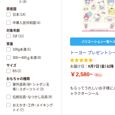
ト（4）
原産国
日本（14）
中華人民共和国（4）
対象年齢
3才（11）
バリエーション一覧へ（8
質量
100g未満（5）
トーヨー プレゼントシ
300～400ｇ未満（8）
サイズ
お届け日
8月7日（金）以降
B5（2）
￥2,580~
（税込）
おもちゃの種類
屋外遊具（砂・シャボン玉
もらってうれしいお子様に
等）・スポーツトイ（3）
ャラクターシール
伝統玩具・なつかし玩具（8）
おえかき・工作・メイキング
トイ（7）