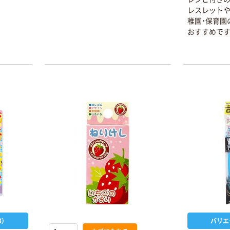
レスレットや
稚園・保育園
おすすめです
）
バリエ