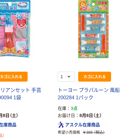
カゴに入れる
カゴに入れる
リリアンセット 手芸
トーヨー プラバルーン 風船
0094 1袋
200284 1パック
在庫
3点
本気プライス
オリジナル
月8日（土）
お届け日
8月8日（土）
アスクル トイ
コピー用紙 ア
レのおそうじシ
スクル マルチ
在庫商品
アスクル在庫商品
ート 大王製紙
ペーパー スーパ
希望小売価格
￥385
（税込）
込）
共同企画 トイ
ーホワイト+