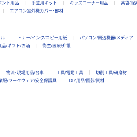
ベント用品
手芸用キット
キッズコーナー用品
薬袋/服
エアコン室外機カバー・部材
イル
トナー/インク/コピー用紙
パソコン/周辺機器/メディア
食品/ギフト/お酒
衛生/医療/介護
物流・現場用品/台車
工具/電動工具
切削工具/研磨材
業服/ワークウェア/安全保護具
DIY用品/園芸/資材