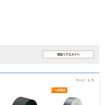
INS MINI 13
ム INSTAX MINI
WW2
￥12,100~
￥1,580~
（税込）
（税込）
本気プライス
本気プライス
アスクル セロハ
トイレットペー
ンテープ
パー シングル
120ｍ 再生紙
￥216~
（税込）
100% 6ロール
￥470~
（税込）
リサイクル100
商品リクエストへ
芯あり FSC認
本気プライス
証
アスクル トイ
レのおそうじシ
ート 大王製紙
共同企画 トイ
￥330~
（税込）
ページ：
1
／
5
レクリーナー
トイレシート
オリジナル
本気プライス
人気商品
アスクル フラッ
トファイル エコ