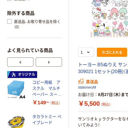
除外する商品
直送品、お取り寄せ品を除く
（0）
よく見られている商品
カゴに入れる
トーヨー B5ぬりえ サ
309021 1セット(20冊)
オリジナル
オリジナル
直送品
コピー用紙 ア
ゴミ袋 エコノミ
stationeryM
スクル マルチ
ータイプ 乳白半
ペーパー スーパ
透明 高密度タイ
お届け日
8月27日（木）ま
ーホワイト+
プ 詰替用 バイ
￥149~
￥616~
￥5,500
（税込）
（税込）
（税込）
オマス素材10％
配合
タカラトミー ベ
オリジナル
サンリオｋｙラクターをな
イブレード
いてみよう！
乾電池 単3