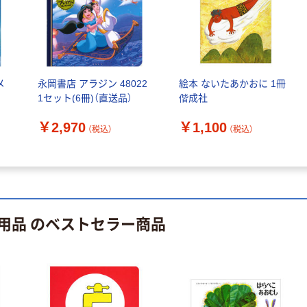
ペーパータオル
経口補水液 オー
中判 再生紙
エスワン（OS-1）
100％ 200枚
￥159~
（税込）
FSC認証 シング
￥149~
（税込）
ル 大王製紙共同
企画 オリジナル
メ
永岡書店 アラジン 48022
絵本 ないたあかおに 1冊
1セット(6冊)（直送品）
偕成社
￥2,970
￥1,100
（税込）
（税込）
用品 のベストセラー商品