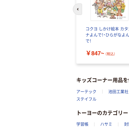
前のスライドへ
ショナル
永岡書店 遊んで学んで大
コクヨ しかけ絵本 カタ
んのなか、
ぼうけん! 昆虫BOOK めい
ナよんで！・ひらがなよ
9 1冊
ろ えさがし まちがいさが
で！
し ぬりえ 44216 1冊（直送
￥1,210
￥847~
品）
（税込）
（税込）
キッズコーナー用品を
アーテック
池田工業社
ステイフル
トーヨーのカテゴリー
学習帳
ハサミ
封