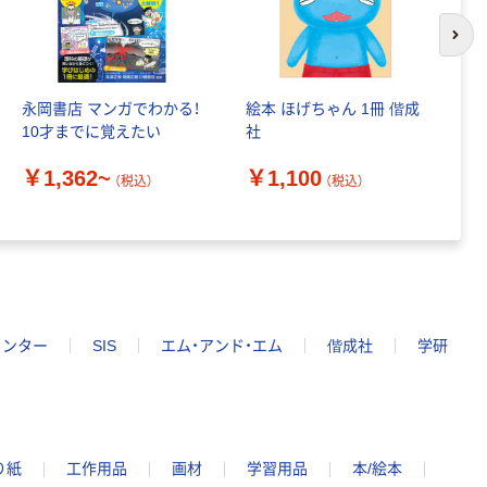
次の
永岡書店 マンガでわかる！
絵本 ほげちゃん 1冊 偕成
パ
10才までに覚えたい
社
P
冊
￥1,362~
￥1,100
（税込）
（税込）
￥
インター
SIS
エム・アンド・エム
偕成社
学研
り紙
工作用品
画材
学習用品
本/絵本