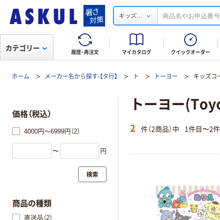
...
キッズ
カテゴリー
履歴・再注文
マイカタログ
クイックオーダー
ホーム
メーカー名から探す-【タ行】
ト
トーヨー
キッズコ
トーヨー(Toyo
価格（税込）
2
件（2商品）中
1件目〜2
4000円～6999円（2）
〜
円
検索
商品の種類
直送品（2）