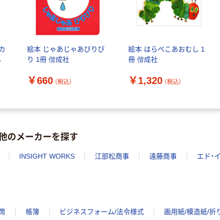
カ
絵本 じゃあじゃあびりび
絵本 はらぺこあおむし 1
ん
り 1冊 偕成社
冊 偕成社
￥660
￥1,320
（税込）
（税込）
他のメーカーを探す
INSIGHT WORKS
江部松商事
遠藤商事
エド・
筒
帳簿
ビジネスフォーム/法令様式
画用紙/模造紙/折