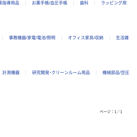
薬指導用品
お薬手帳/血圧手帳
歯科
ラッピング用
事務機器/家電/電池/照明
オフィス家具/収納
生活雑
計測機器
研究開発・クリーンルーム用品
機械部品/空圧
ページ：
1
／
1