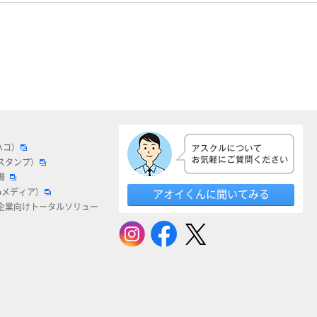
ハコ）
スタンプ）
場
bメディア）
アオイくんに聞いてみる
企業向けトータルソリュー