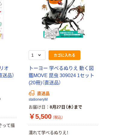
カゴに入れる
ンリオ
トーヨー 学べるぬりえ 動く図
（直送品）
鑑MOVE 昆虫 309024 1セット
本気プライス
オリジナル
(20冊)（直送品）
【ガムテープ】ア
アスクル 「現場
スクル 現場のチ
のチカラ」 養生
直送品
カラ 厚さ
テープ
で
stationeryM
0.22mm 布テー
お届け日
8月27日（木）まで
￥145~
￥358~
（税込）
（税込）
プ
￥5,500
（税込）
本気プライス
オリジナル
ぞって描
濡れて学べるぬりえ！
トイレットペー
サントリー 伊右