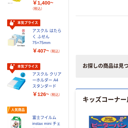
￥1,400~
形 アルカリ乾
（税込）
電池 北欧パッ
ケージ アスク
￥140~
（税込）
ルオリジナル
本気プライス
アスクル はたら
本気プライス
く ふせん
ティッシュペー
75×75mm
パー ボックス
￥407~
（税込）
150組 5箱入 ア
スクル スマート
￥328~
（税込）
コンパクト ビ
お探しの商品は見
本気プライス
ビッド PEFC認
アスクル クリア
証
オリジナル
ーホルダー A4
コピー用紙 マ
スタンダード
ルチペーパー
￥126~
（税込）
スーパーエコノ
キッズコーナー
ミー+
￥149~
（税込）
人気商品
富士フイルム
本気プライス
instax mini チェ