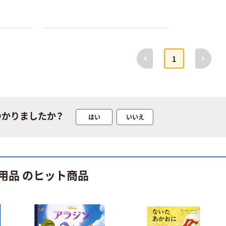
パー ダブル60
衛門 「お茶、どう
ｍ 再生紙
ぞ。」 緑茶
100% 6ロール
￥460~
￥528~
（税込）
（税込）
リサイクル100
芯あり FSC認
前へ
次へ
1
証
オリジナル
オリジナル
乾電池 単4
アスクル プラス
形 アルカリ乾
チックグローブ
電池 北欧パッ
粉なし（パウダ
ケージ アスク
ーフリー）
￥140~
￥398~
（税込）
（税込）
ルオリジナル
つかりましたか？
はい
いいえ
オリジナル
本気プライス
アスクルオリジ
ニチバン セロテ
ナル ラミネー
ープ 大巻
トフィルム A4
用品 のヒット商品
￥124~
（税込）
サイズ
￥458~
（税込）
100μ（ミクロン）
本気プライス
本気プライス
大塚製薬工場