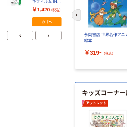
アスクル はたら
キフィルム INS
く ふせん
MINI JP1 1パッ
￥1,420
（税込）
50×15mm
ク（10枚入り）
前のスライドへ
￥386~
（税込）
カゴへ
永岡書店 世界名作アニ
絵本
￥319~
（税込）
キッズコーナー
アウトレット