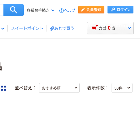
ヘルプ
各種お手続き
0
スイートポイント
あとで買う
カゴ
点
品
並べ替え：
表示件数：