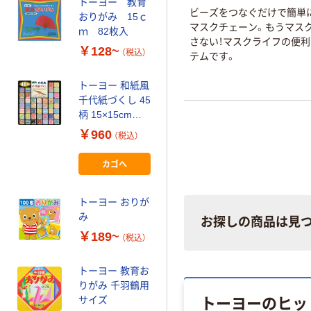
トーヨー 教育
トーヨー カラ
ビーズをつなぐだけで簡単
おりがみ 15ｃ
ーホイルおりが
マスクチェーン。もうマス
ｍ 82枚入
み 15ｃｍ
さない！マスクライフの便
￥128~
￥153~
（税込）
（税込）
テムです。
トーヨー 和紙風
千代紙づくし 45
柄 15×15cm
018053 1冊
￥960
（税込）
（180枚）
カゴへ
トーヨー おりが
み
お探しの商品は見
￥189~
（税込）
トーヨー 教育お
りがみ 千羽鶴用
トーヨーのヒッ
サイズ