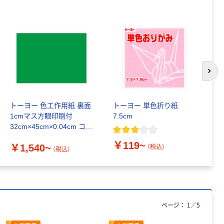
次の
トーヨー 色工作用紙 裏面
トーヨー 単色折り紙
ト
1cmマス方眼印刷付
7.5cm
な
32cm×45cm×0.04cm コー
ッ
トボール310g/平方m
￥119~
￥1,540~
￥
（税込）
（税込）
ページ：
1
／
5