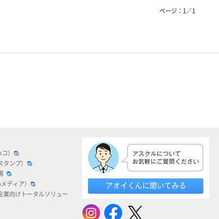
ページ：
1
／
1
ハコ）
スタンプ）
場
bメディア）
アオイくんに聞いてみる
企業向けトータルソリュー