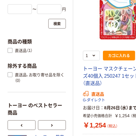
〜
円
検索
商品の種類
直送品（1）
カゴに入れる
除外する商品
トーヨー マスクチェーン
直送品、お取り寄せ品を除く
ズ40個入 250247 1セッ
（0）
（直送品）
直送品
G-ダイレクト
トーヨー のベストセラー
お届け日
8月26日（水）ま
商品
￥1,254
希望小売価格合計
（
￥1,254
（税込）