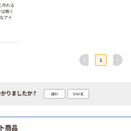
トーヨー 教育
に作れる
おりがみ 15ｃ
クは無く
ｍ 82枚入
利なアイ
￥128~
（税込）
トーヨー 和紙風
千代紙づくし 45
柄 15×15cm
018053 1冊
￥960
前へ
次へ
（税込）
1
（180枚）
カゴへ
トーヨー おりが
み
つかりましたか？
はい
いいえ
￥189~
（税込）
トーヨー 教育お
りがみ 千羽鶴用
ト商品
サイズ