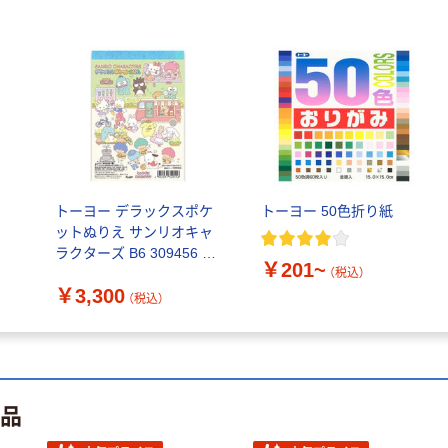
￥89~
（税込）
トーヨー 単色お
りがみ 15.0cm
14枚入
￥165~
（税込）
トーヨー デラックスポケ
トーヨー 50色折り紙
ットぬりえ サンリオキャ
ラクターズ B6 309456 1
￥201~
セット(1冊×10)（直送品）
（税込）
￥3,300
（税込）
商品