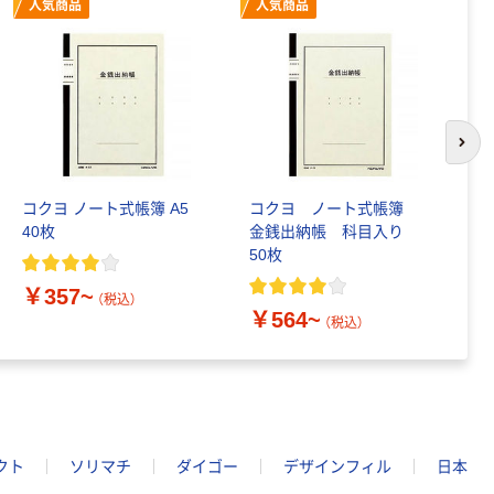
人気商品
人気商品
次の
コクヨ ノート式帳簿 A5
コクヨ ノート式帳簿
コ
40枚
金銭出納帳 科目入り
フ
50枚
￥357~
￥
（税込）
￥564~
（税込）
クト
ソリマチ
ダイゴー
デザインフィル
日本