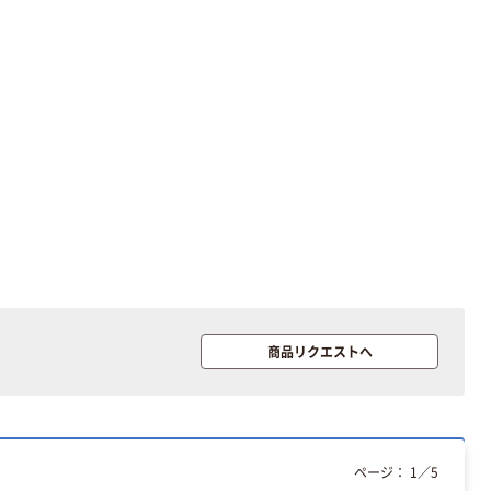
商品リクエストへ
ページ：
1
／
5