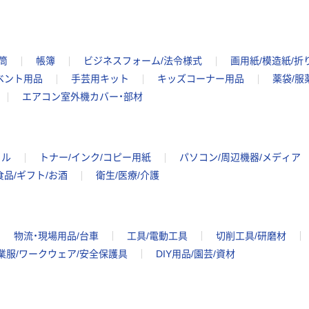
筒
帳簿
ビジネスフォーム/法令様式
画用紙/模造紙/折
ベント用品
手芸用キット
キッズコーナー用品
薬袋/服
エアコン室外機カバー・部材
イル
トナー/インク/コピー用紙
パソコン/周辺機器/メディア
食品/ギフト/お酒
衛生/医療/介護
物流・現場用品/台車
工具/電動工具
切削工具/研磨材
業服/ワークウェア/安全保護具
DIY用品/園芸/資材