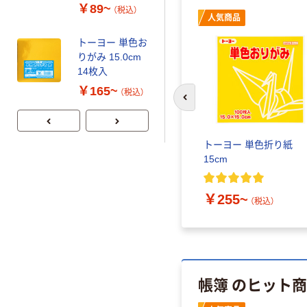
￥89~
（税込）
人気商品
トーヨー 単色お
りがみ 15.0cm
14枚入
￥165~
（税込）
前のスライドへ
トーヨー 単色折り紙
15cm
￥255~
（税込）
帳簿 のヒット