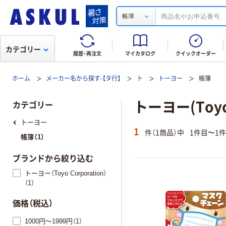
帳簿
カテゴリー
履歴・再注文
マイカタログ
クイックオーダー
ホーム
メーカー名から探す-【タ行】
ト
トーヨー
帳簿
トーヨー(Toyo 
カテゴリー
トーヨー
1
件（1商品）中
1件目〜1
帳簿（1）
ブランドから絞り込む
トーヨー（Toyo Corporation）
（1）
価格（税込）
1000円～1999円（1）