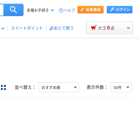
ヘルプ
各種お手続き
0
スイートポイント
あとで買う
カゴ
点
並べ替え：
表示件数：