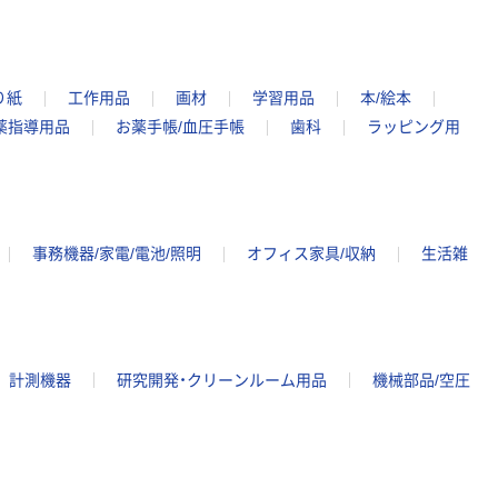
り紙
工作用品
画材
学習用品
本/絵本
薬指導用品
お薬手帳/血圧手帳
歯科
ラッピング用
事務機器/家電/電池/照明
オフィス家具/収納
生活雑
計測機器
研究開発・クリーンルーム用品
機械部品/空圧