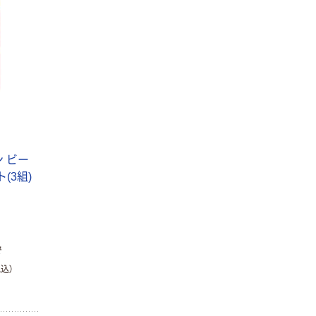
 ビー
ト(3組)
で
税込）