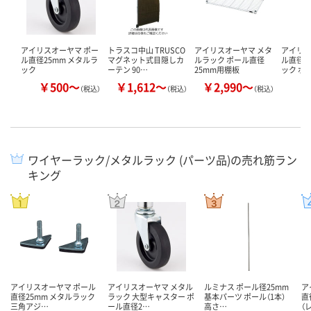
アイリスオーヤマ ポー
トラスコ中山 TRUSCO
アイリスオーヤマ メタ
アイリス
ル直径25mm メタルラ
マグネット式目隠しカ
ルラック ポール直径
ル直径2
ック
ーテン 90…
25mm用棚板
ック ポ
￥500～
￥1,612～
￥2,990～
￥
（税込）
（税込）
（税込）
ワイヤーラック/メタルラック (パーツ品)の売れ筋ラン
キング
アイリスオーヤマ ポール
アイリスオーヤマ メタル
ルミナス ポール径25mm
ア
直径25mm メタルラック
ラック 大型キャスター ポ
基本パーツ ポール（1本）
直
三角アジ…
ール直径2…
高さ…
（