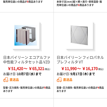
販売単位違いの商品が
9
商品あります
本体寸法(mm)縦×横×奥行・使用湿度・販
売単位違いの商品が
6
商品あります
日本バイリーン エコアルファ
日本バイリーン フィロパネル
中性能フィルタセット品 VZD
プレフィルタ VT
￥51,420
￥65,321
￥11,990
￥16,170
お届け日：
10月7日（水）まで
お届け日：
9月17日（木）まで
直送品
直送品
型番・圧力損失・販売単位違いの商品が
9
商品
型番・圧力損失・販売単位違いの商品が
4
商品
あります
あります