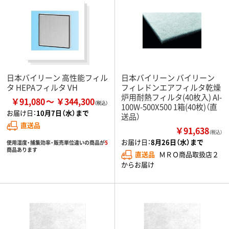
日本バイリーン 高性能フィル
日本バイリーン バイリーン
タ HEPAフィルタ VH
フィレドンエアフィルタ乾燥
炉用耐熱フィルタ(40枚入) AI-
￥91,080
￥344,300
100W-500X500 1箱(40枚)（直
お届け日：
10月7日（水）まで
送品）
直送品
￥91,638
（税込）
お届け日：
8月26日（水）まで
使用湿度・捕集効率・販売単位違いの商品が
5
商品あります
直送品
ＭＲＯ商品取扱店２
からお届け