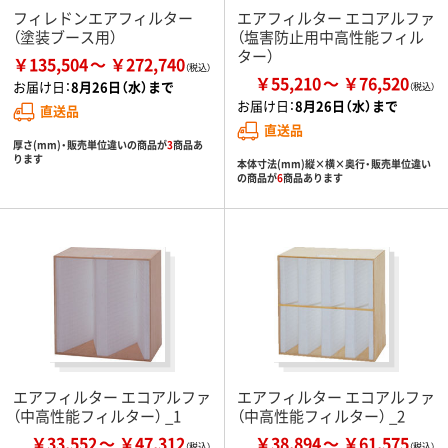
フィレドンエアフィルター
エアフィルター エコアルファ
（塗装ブース用）
（塩害防止用中高性能フィル
ター）
￥135,504
￥272,740
￥55,210
￥76,520
お届け日：
8月26日（水）まで
お届け日：
8月26日（水）まで
直送品
直送品
厚さ(mm)・販売単位違いの商品が
3
商品あ
ります
本体寸法(mm)縦×横×奥行・販売単位違い
の商品が
6
商品あります
エアフィルター エコアルファ
エアフィルター エコアルファ
（中高性能フィルター） _1
（中高性能フィルター） _2
￥33,552
￥47,312
￥38,894
￥61,575