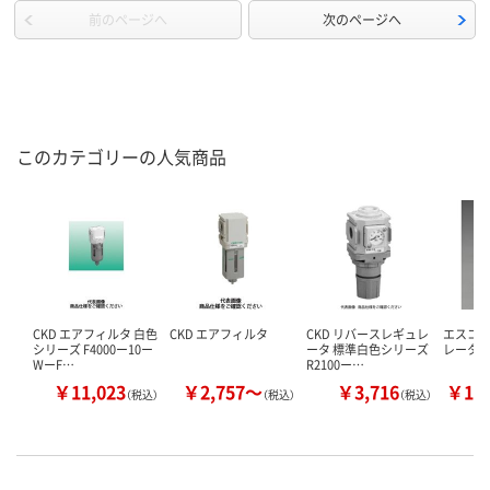
前のページへ
次のページへ
このカテゴリーの人気商品
CKD エアフィルタ 白色
CKD エアフィルタ
CKD リバースレギュレ
エスコ
シリーズ F4000ー10ー
ータ 標準白色シリーズ
レーター 
WーF…
R2100ー…
￥11,023
￥2,757～
￥3,716
￥10
（税込）
（税込）
（税込）