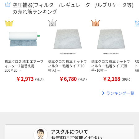
空圧補器(フィルター/レギュレーター/ルブリケータ等)
の売れ筋ランキング
橋本クロス 橋本 エアーフ
橋本クロス 橋本 カットフ
橋本クロス 橋本 カットフ
S
ィルター2 詰替え用
ィルター 粘着タイプ(10
ィルター 粘着タイプ(薄
ト 
200×20…
枚入) …
手・10枚…
（
￥2,973
￥6,780
￥2,168
（税込）
（税込）
（税込）
ランキング一覧
アスクルについて
お気軽にご質問ください。