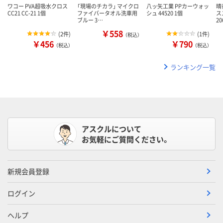
ワコー PVA超吸水クロス
「現場のチカラ」 マイクロ
八ッ矢工業 PPカーウォッ
晴
CC21 CC-21 1個
ファイバータオル洗車用
シュ 44520 1個
ス
ブルー 3…
20
￥558
(
2件
)
(
1件
)
（税込）
￥456
￥790
（税込）
（税込）
ランキング一覧
アスクルについて
お気軽にご質問ください。
新規会員登録
ログイン
ヘルプ