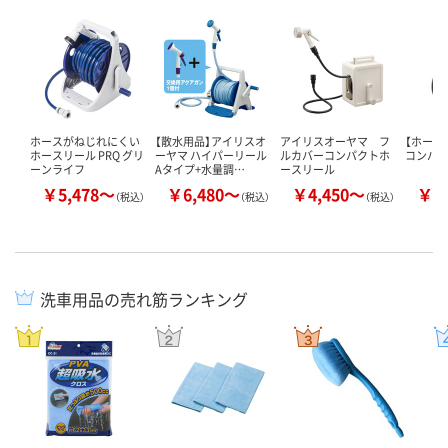
ホースがねじれにくい
【散水用品】アイリスオ
アイリスオーヤマ フ
【ホース
ホースリール PRQ グリ
ーヤマ ハイパーリール
ルカバーコンパクトホ
コンパ
ーンライフ
Aタイプ+水量調…
ースリール
￥5,478～
￥6,480～
￥4,450～
￥2
（税込）
（税込）
（税込）
洗車用品の売れ筋ランキング