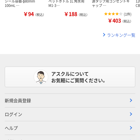
シール容器 φ80mm
ペットボトル 1L 角水用
源タップ用コンセントキ
1
100mL …
M1-3…
ャップ …
C
￥94
￥188
(
1件
)
（税込）
（税込）
￥403
（税込）
ランキング一覧
アスクルについて
お気軽にご質問ください。
新規会員登録
ログイン
ヘルプ