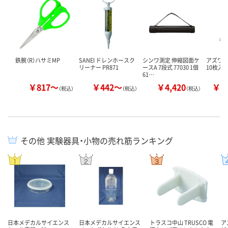
鉄腕（R）ハサミMP
SANEI ドレンホースク
シンワ測定 伸縮図面ケ
アズワン
リーナー PR871
ースA 7段式 77030 1個
10枚入 1
61…
￥817～
￥442～
￥4,420
￥1
（税込）
（税込）
（税込）
その他 実験器具・小物の売れ筋ランキング
日本メデカルサイエンス
日本メデカルサイエンス
トラスコ中山 TRUSCO 電
ア