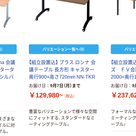
）
バリエーション一覧へ（9）
バリエ
na 会議
【組立設置込】 プラス ロンナ 会
【組立設置
スタータ
議テーブル 長方形 キャスター
ズ ＦＶ会
脚シルバ
奥行900×高さ720mm NN-TKR
2000×奥行
お届け日
9月7日（月）まで
お届け日
9
￥129,980~
￥237,6
（税込）
豊富なバリエーションで様々な空間
フォーマル
にフィットする、スタンダードなミ
ミーティン
まざまな
ーティングテーブル。
ーブル♪
イルに対
ブル。