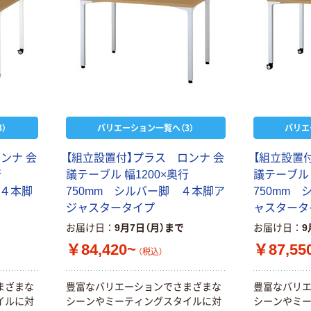
）
バリエーション一覧へ（3）
バリエ
ンナ 会
【組立設置付】プラス ロンナ 会
【組立設置
行
議テーブル 幅1200×奥行
議テーブル 
 ４本脚
750mm シルバー脚 ４本脚ア
750mm
ジャスタータイプ
ャスタータ
お届け日
9月7日（月）まで
お届け日
9
￥84,420~
￥87,55
（税込）
まざまな
豊富なバリエーションでさまざまな
豊富なバリ
イルに対
シーンやミーティングスタイルに対
シーンやミ