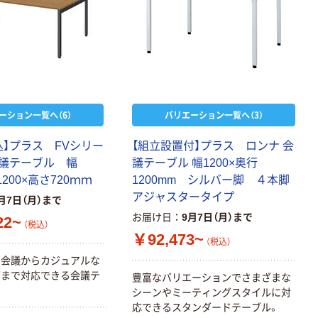
ーション一覧へ（6）
バリエーション一覧へ（3）
込】プラス FVシリー
【組立設置付】プラス ロンナ 会
議テーブル 幅
議テーブル 幅1200×奥行
1200×高さ720ｍｍ
1200mm シルバー脚 ４本脚
アジャスタータイプ
月7日（月）まで
お届け日
9月7日（月）まで
22~
（税込）
￥92,473~
（税込）
な会議からカジュアルな
グまで対応できる会議テ
豊富なバリエーションでさまざまな
シーンやミーティングスタイルに対
応できるスタンダードテーブル。