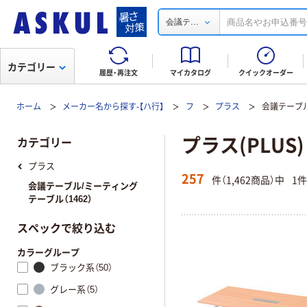
...
会議テ
カテゴリー
履歴・再注文
マイカタログ
クイックオーダー
ホーム
メーカー名から探す-【ハ行】
フ
プラス
会議テーブル
プラス(PLU
カテゴリー
プラス
257
件（1,462商品）中
1
会議テーブル/ミーティング
テーブル（1462）
スペックで絞り込む
カラーグループ
ブラック系（50）
グレー系（5）