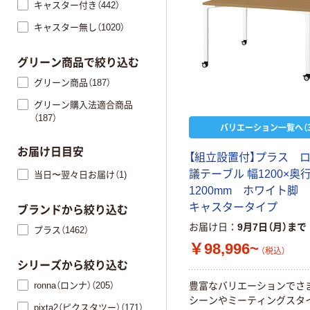
キャスター付き（442）
キャスター無し（1020）
グリーン商品で絞り込む
グリーン商品（187）
グリーン購入法適合商品
（187）
バリエーション一覧へ（3
お届け日目安
【組立設置付】プラス ロ
議テーブル 幅1200×奥
当日〜翌々日お届け（1)
1200mm ホワイト脚
キャスタータイプ
ブランドから絞り込む
お届け日
9月7日（月）まで
プラス（1462）
￥98,996~
（税込）
シリーズから絞り込む
ronna（ロンナ）（205）
豊富なバリエーションでさ
シーンやミーティングスタ
pixta2（ピクスタツー）（171）