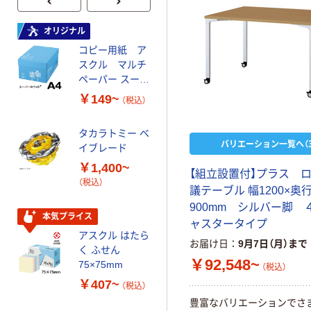
オリジナル
オリジナル
コピー用紙 ア
ゴミ袋 エコノミ
スクル マルチ
ータイプ 乳白半
ペーパー スーパ
透明 高密度タイ
ーホワイト+
プ 詰替用 バイ
￥149~
￥616~
（税込）
（税込）
オマス素材10％
配合
タカラトミー ベ
オリジナル
バリエーション一覧へ（3
イブレード
乾電池 単3
￥1,400~
形 アルカリ乾
【組立設置付】プラス ロ
（税込）
電池 北欧パッ
議テーブル 幅1200×奥
ケージ アスク
￥140~
（税込）
900mm シルバー脚 
ルオリジナル
本気プライス
ャスタータイプ
アスクル はたら
本気プライス
お届け日
9月7日（月）まで
く ふせん
ティッシュペー
￥92,548~
75×75mm
（税込）
パー ボックス
￥407~
（税込）
150組 5箱入 ア
豊富なバリエーションでさ
スクル スマート
￥328~