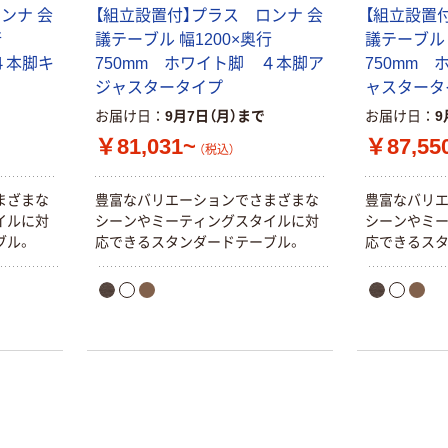
ンナ 会
【組立設置付】プラス ロンナ 会
【組立設置
行
議テーブル 幅1200×奥行
議テーブル 
４本脚キ
750mm ホワイト脚 ４本脚ア
750mm
ジャスタータイプ
ャスタータ
お届け日
9月7日（月）まで
お届け日
9
￥81,031~
￥87,55
（税込）
まざまな
豊富なバリエーションでさまざまな
豊富なバリ
イルに対
シーンやミーティングスタイルに対
シーンやミ
ブル。
応できるスタンダードテーブル。
応できるスタ