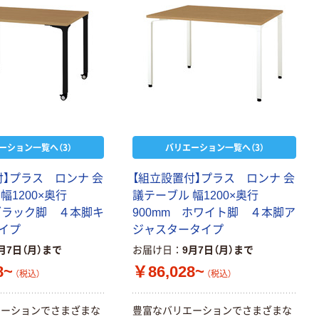
本気プライス
本気プライス
アスクル はたら
キングジム テプ
く ふせん 付箋
ラ TEPRA
75×25mm
PRO【純正】テー
プ 白ラベル
￥377~
￥914~
（税込）
（税込）
12mm幅 （黒文
字）
富士フイルム チ
本気プライス
ーション一覧へ（3）
バリエーション一覧へ（3）
ェキ専用フィル
ニチバン セロテ
ム INSTAX MINI
ープ 大巻
付】プラス ロンナ 会
【組立設置付】プラス ロンナ 会
WW2
￥1,580~
￥124~
幅1200×奥行
議テーブル 幅1200×奥行
（税込）
（税込）
 ブラック脚 ４本脚キ
900mm ホワイト脚 ４本脚ア
イプ
ジャスタータイプ
本気プライス
本気プライス
月7日（月）まで
お届け日
9月7日（月）まで
アスクル セロハ
トイレットペー
ンテープ
8~
￥86,028~
パー シングル
（税込）
（税込）
120ｍ 再生紙
￥216~
（税込）
100% 6ロール
￥470~
（税込）
エーションでさまざまな
豊富なバリエーションでさまざまな
リサイクル100