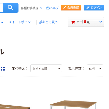
ヘルプ
各種お手続き
0
スイートポイント
あとで買う
カゴ
点
ル
並べ替え：
表示件数：