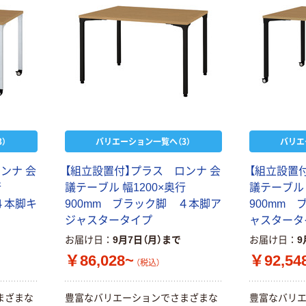
本気プライス
オリジナル
アスクル はたら
アスクル 「現場
く ふせん
のチカラ」 養生
50×15mm
テープ
￥386~
￥358~
（税込）
（税込）
本気プライス
オリジナル
）
バリエーション一覧へ（3）
バリエ
トイレットペー
サントリー 伊右
パー ダブル60
衛門 「お茶、どう
ンナ 会
【組立設置付】プラス ロンナ 会
【組立設置
ｍ 再生紙
ぞ。」 緑茶
行
議テーブル 幅1200×奥行
議テーブル 
100% 6ロール
￥460~
￥528~
（税込）
（税込）
４本脚キ
900mm ブラック脚 ４本脚ア
900mm
リサイクル100
ジャスタータイプ
ャスタータ
芯あり FSC認
証
オリジナル
オリジナル
お届け日
9月7日（月）まで
お届け日
9
乾電池 単4
アスクル プラス
￥86,028~
￥92,54
（税込）
形 アルカリ乾
チックグローブ
電池 北欧パッ
粉なし（パウダ
まざまな
豊富なバリエーションでさまざまな
豊富なバリ
ケージ アスク
ーフリー）
￥140~
￥398~