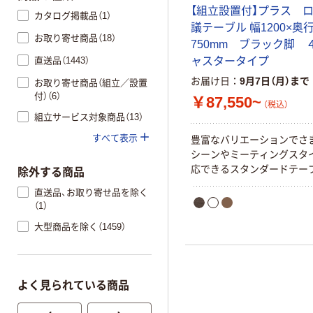
【組立設置付】プラス ロ
カタログ掲載品（1）
議テーブル 幅1200×奥
お取り寄せ商品（18）
750mm ブラック脚 
直送品（1443）
ャスタータイプ
お届け日
9月7日（月）まで
お取り寄せ商品（組立／設置
付）（6）
￥87,550~
（税込）
組立サービス対象商品（13）
すべて表示
豊富なバリエーションでさ
シーンやミーティングスタ
応できるスタンダードテー
除外する商品
直送品、お取り寄せ品を除く
（1）
大型商品を除く（1459）
よく見られている商品