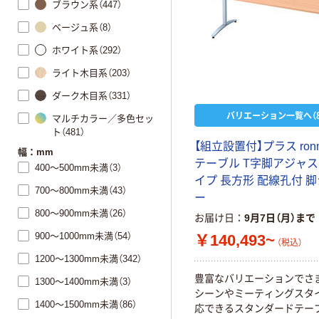
ブラウン系（447）
ベージュ系（8）
ホワイト系（292）
ライト木目系（203）
ダーク木目系（331）
バリエーション一覧へ（8
マルチカラー／多色セッ
ト（481）
【組立設置付】プラス ron
幅：mm
テーブル T字脚アジャ
400～500mm未満（3）
イプ 長方形 配線孔付 
700～800mm未満（43）
ー
800～900mm未満（26）
お届け日
9月7日（月）まで
900～1000mm未満（54）
￥140,493~
（税込）
1200～1300mm未満（342）
豊富なバリエーションでさ
1300～1400mm未満（3）
シーンやミーティングスタ
1400～1500mm未満（86）
応できるスタンダードテー