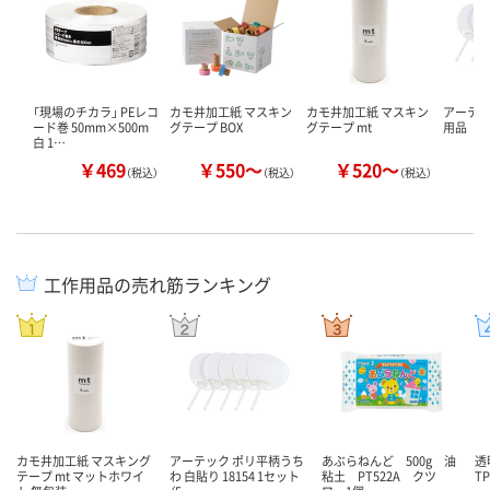
「現場のチカラ」 PEレコ
カモ井加工紙 マスキン
カモ井加工紙 マスキン
アーテッ
ード巻 50mm×500m
グテープ BOX
グテープ mt
用品
白 1…
￥469
￥550～
￥520～
￥
（税込）
（税込）
（税込）
工作用品の売れ筋ランキング
カモ井加工紙 マスキング
アーテック ポリ平柄うち
あぶらねんど 500g 油
透
テープ mt マットホワイ
わ 白貼り 18154 1セット
粘土 PT522A クツ
TP