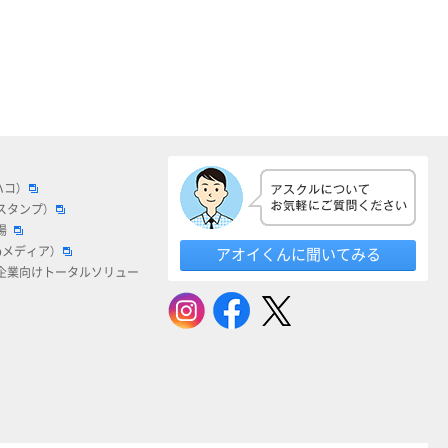
ハコ）
スタンプ）
場
bメディア）
アオイくんに聞いてみる
企業向けトータルソリュー