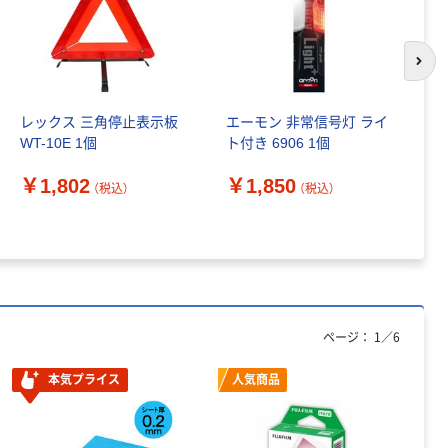
次の
レックス 三角停止表示板
エーモン 非常信号灯 ライ
ユ
WT-10E 1個
ト付き 6906 1個
￥
￥1,802
￥1,850
（税込）
（税込）
ページ：
1
／
6
本気プライス
人気商品