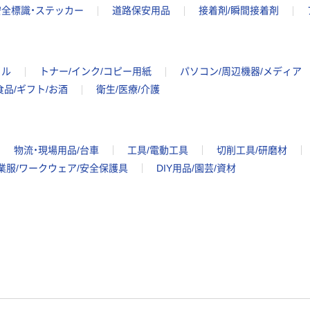
安全標識・ステッカー
道路保安用品
接着剤/瞬間接着剤
イル
トナー/インク/コピー用紙
パソコン/周辺機器/メディア
食品/ギフト/お酒
衛生/医療/介護
物流・現場用品/台車
工具/電動工具
切削工具/研磨材
業服/ワークウェア/安全保護具
DIY用品/園芸/資材