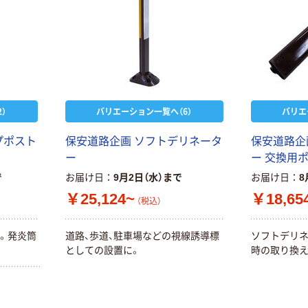
）
バリエーション一覧へ（6）
バリエ
プポスト
保安道路企画 ソフトデリネータ
保安道路企
ー
ー 交換用
で
お届け日
9月2日（水）まで
お届け日
8
￥25,124~
￥18,65
（税込）
。発炎筒
道路、歩道、駐車場などの視線誘導標
ソフトデリ
としての設置に。
時の取り換え