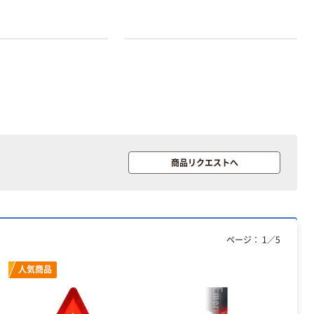
商品リクエストへ
ページ：
1
／
5
人気商品