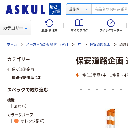
...
道路保
カテゴリー
履歴・再注文
マイカタログ
クイックオーダー
ホーム
メーカー名から探す-【ハ行】
ホ
保安道路企画
道路
保安道路企画
カテゴリー
保安道路企画
4
件（13商品）中
1件目〜4
道路保安用品（13）
スペックで絞り込む
機能
反射（2）
カラーグループ
オレンジ系（2）