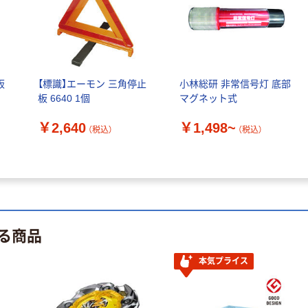
板
【標識】エーモン 三角停止
小林総研 非常信号灯 底部
板 6640 1個
マグネット式
￥2,640
￥1,498~
（税込）
（税込）
る商品
本気プライス