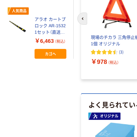
人気商品
アラオ カートブ
前のスライドへ
ロック AR-1532
1セット（直送
現場のチカラ 三角停止
品）
￥6,463
（税込）
1個 オリジナル
(
3
)
カゴへ
￥978
（税込）
よく見られてい
オリジナル