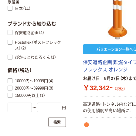
原産国
日本（11）
ブランドから絞り込む
保安道路企画（4）
Postsflex（ポストフレック
ス）（2）
バリエーション一覧へ（2
ぴかっとわたるくん（1）
保安道路企画 難燃タイ
フレックス オレンジ
価格（税込）
お届け日
8月27日（木）ま
10000円～19999円（4）
￥32,342~
20000円～39999円（8）
（税込）
150000円以上（1）
高速道路・トンネル内などに
〜
円
の使用頻度が高い場所に。
検索