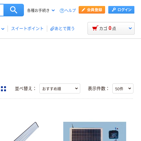
ヘルプ
各種お手続き
0
スイートポイント
あとで買う
カゴ
点
並べ替え：
表示件数：