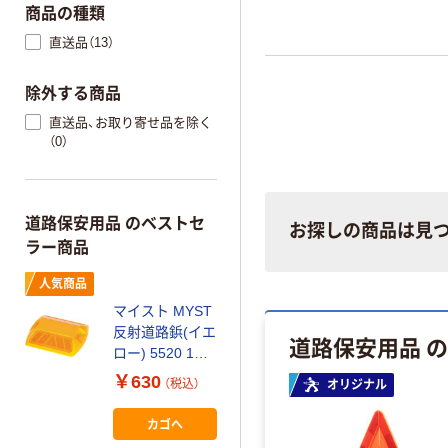
商品の種類
直送品（13）
除外する商品
直送品、お取り寄せ品を除く
（0）
道路保安用品 のベストセ
お探しの商品は見
ラー商品
人気商品
マイスト MYST
反射道路鋲(イエ
道路保安用品 
ロー) 5520 1個
685-6996（直送
￥630
（税込）
オリジナル
品）
カゴへ