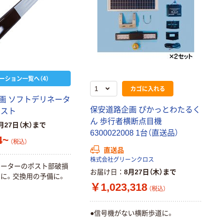
ーション一覧へ（4）
カゴに入れる
画 ソフトデリネータ
保安道路企画 ぴかっとわたるく
ポスト
ん 歩行者横断点目機
月27日（木）まで
6300022008 1台（直送品）
4~
（税込）
直送品
株式会社グリーンクロス
ネーターのポスト部破損
お届け日
8月27日（木）まで
に。交換用の予備に。
￥1,023,318
（税込）
●信号機がない横断歩道に。