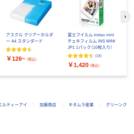
次の
アスクル クリアーホルダ
富士フイルム instax mini
ゴ
ー A4 スタンダード
チェキフィルム INS MINI
乳
JP1 1パック（10枚入り）
詰
1
(
14
)
￥126~
（税込）
￥1,420
￥
（税込）
エルティーアイ
加藤商店
キタムラ産業
グリーンク