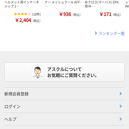
ヘルメット用インナーキ
ナー メッシュクール AFF-
めクロス(マーバス) EPA
ッ
ャップ 1…
…
用 M…
IN
￥936
￥171
(
18件
)
（税込）
（税込）
￥2,404
（税込）
ランキング一覧
アスクルについて
お気軽にご質問ください。
新規会員登録
ログイン
ヘルプ