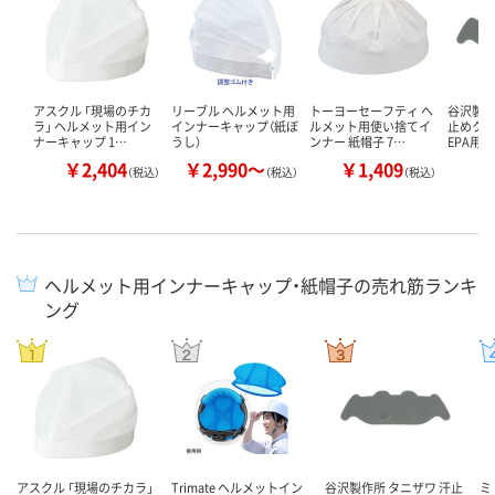
アスクル 「現場のチカ
リーブル ヘルメット用
トーヨーセーフティ ヘ
谷沢製作
ラ」 ヘルメット用イン
インナーキャップ（紙ぼ
ルメット用使い捨てイ
止めクロ
ナーキャップ 1…
うし）
ンナー 紙帽子 7…
EPA用 
￥2,404
￥2,990～
￥1,409
（税込）
（税込）
（税込）
ヘルメット用インナーキャップ・紙帽子の売れ筋ランキ
ング
アスクル 「現場のチカラ」
Trimate ヘルメットイン
谷沢製作所 タニザワ 汗止
ミ