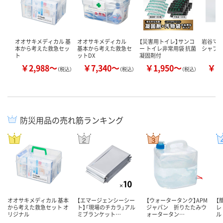
オオサキメディカル 基
オオサキメディカル
【災害用トイレ】サンコ
岩谷マテ
本から考えた救急セッ
基本から考えた救急セ
ー トイレ非常用袋 抗菌
シャブ
ト
ットDX
凝固剤付
￥2,988～
￥7,340～
￥1,950～
￥2
（税込）
（税込）
（税込）
防災用品の売れ筋ランキング
オオサキメディカル 基本
【エマージェンシーシー
【ウォータータンク】APM
【
から考えた救急セット オ
ト】「現場のチカラ」アル
ジャパン 折りたたみウ
レ
リジナル
ミブランケット…
ォータータン…
ル