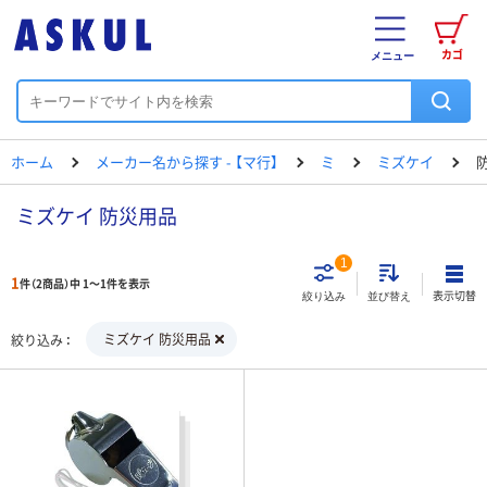
カゴ
メニュー
ホーム
メーカー名から探す - 【マ行】
ミ
ミズケイ
ミズケイ 防災用品
1
1
件（2商品）中 1～1件を表示
表示切替
絞り込み
並び替え
ミズケイ 防災用品
絞り込み