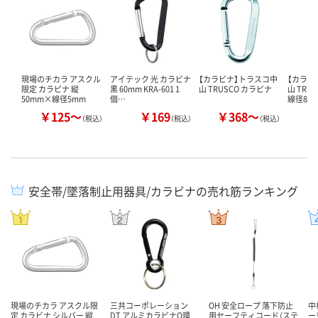
現場のチカラ アスクル
アイテック 光 カラビナ
【カラビナ】トラスコ中
【カラビ
限定 カラビナ 縦
黒 60mm KRA-601 1
山 TRUSCO カラビナ
山 TRU
50mm×線径5mm
個…
線径8m
￥125～
￥169
￥368～
￥
（税込）
（税込）
（税込）
安全帯/墜落制止用器具/カラビナの売れ筋ランキング
現場のチカラ アスクル限
三共コーポレーション
OH 安全ロープ 落下防止
中
定 カラビナ シルバー 縦
DT アルミカラビナO環
用セーフティコード（ステ
ー