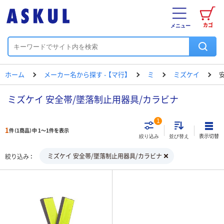
カゴ
メニュー
ホーム
メーカー名から探す - 【マ行】
ミ
ミズケイ
ミズケイ 安全帯/墜落制止用器具/カラビナ
1
1
件（1商品）中 1～1件を表示
表示切替
絞り込み
並び替え
ミズケイ 安全帯/墜落制止用器具/カラビナ
絞り込み