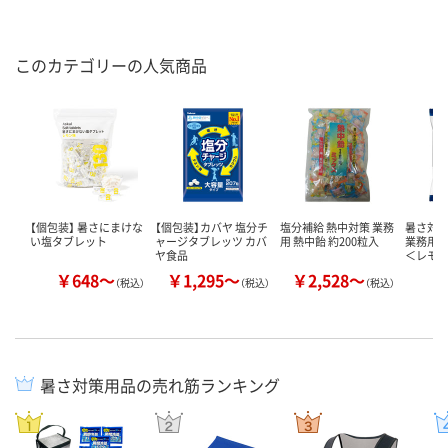
このカテゴリーの人気商品
【個包装】 暑さにまけな
【個包装】カバヤ 塩分チ
塩分補給 熱中対策 業務
暑さ対策
い塩タブレット
ャージタブレッツ カバ
用 熱中飴 約200粒入
業務用
ヤ食品
＜レモ
￥648～
￥1,295～
￥2,528～
￥
（税込）
（税込）
（税込）
暑さ対策用品の売れ筋ランキング