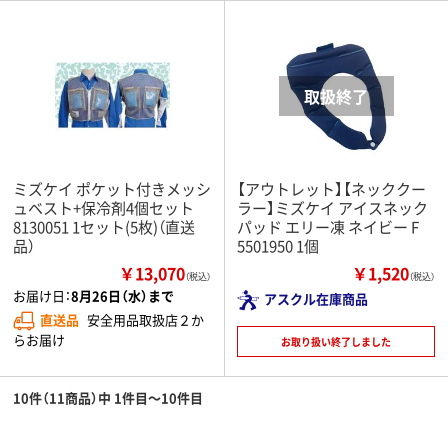
ミズケイ ポケット付きメッシ
【アウトレット】【ネッククー
ュベスト+保冷剤4個セット
ラー】ミズケイ アイスネック
8130051 1セット(5枚)（直送
パッド エリー凍 ネイビー F
品）
5501950 1個
￥13,070
￥1,520
（税込）
（税込）
お届け日：
8月26日（水）まで
アスクル在庫商品
直送品
安全用品取扱店２か
らお届け
お取り扱い終了しました
10件（11商品）中 1件目～10件目