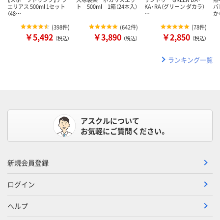
エリアス 500ml 1セット
ト 500ml 1箱（24本入）
KA・RA（グリーン ダカラ）
バ
（48…
…
か
(
398件
)
(
642件
)
(
78件
)
￥5,492
￥3,890
￥2,850
（税込）
（税込）
（税込）
ランキング一覧
アスクルについて
お気軽にご質問ください。
新規会員登録
ログイン
ヘルプ