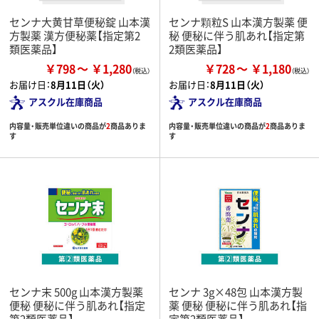
センナ大黄甘草便秘錠 山本漢
センナ顆粒S 山本漢方製薬 便
方製薬 漢方便秘薬【指定第2
秘 便秘に伴う肌あれ【指定第
類医薬品】
2類医薬品】
￥798
￥1,280
￥728
￥1,180
お届け日：
8月11日（火）
お届け日：
8月11日（火）
アスクル在庫商品
アスクル在庫商品
内容量・販売単位違いの商品が
2
商品ありま
内容量・販売単位違いの商品が
2
商品ありま
す
す
センナ末 500g 山本漢方製薬
センナ 3g×48包 山本漢方製
便秘 便秘に伴う肌あれ【指定
薬 便秘 便秘に伴う肌あれ【指
第2類医薬品】
定第2類医薬品】