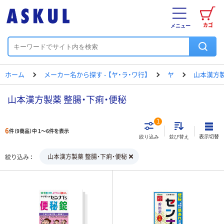
カゴ
メニュー
ホーム
メーカー名から探す - 【ヤ・ラ・ワ行】
ヤ
山本漢方
山本漢方製薬 整腸・下痢・便秘
1
6
件（9商品）中 1～6件を表示
表示切替
絞り込み
並び替え
山本漢方製薬 整腸・下痢・便秘
絞り込み