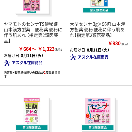
ヤマモトのセンナTS便秘錠
大型センナ 3g×96包 山本漢
山本漢方製薬 便秘薬 便秘に
方製薬 便秘 便秘に伴う肌あ
伴う肌あれ 【指定第2類医薬
れ【指定第2類医薬品】
品】
￥980
（税込）
￥664
￥1,323
お届け日：
8月11日（火）
お届け日：
8月11日（火）
アスクル在庫商品
アスクル在庫商品
内容量・販売単位違いの商品が
2
商品ありま
す