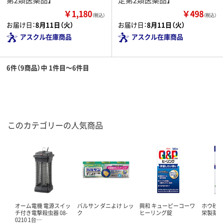
￥1,180
￥498
（税込）
（税込）
お届け日：
8月11日（火）
お届け日：
8月11日（火）
アスクル在庫商品
アスクル在庫商品
6件（9商品）中 1件目～6件目
このカテゴリーの人気商品
オーム電機 電源スイッ
バルサン ダニよけ レッ
興和 キューピーコーワ
ホウ砂（結
チ付き電撃殺虫器 08-
ク
ヒーリング錠
栄製薬 
0210 1台…