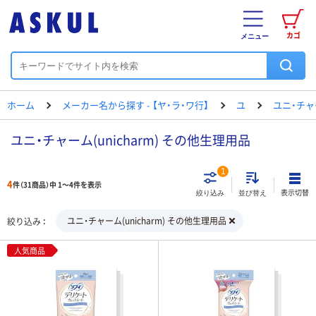
カゴ
メニュー
ホーム
メーカー名から探す - 【ヤ・ラ・ワ行】
ユ
ユニ・チャ
ユニ・チャーム(unicharm) その他生理用品
1
4
件（31商品）中 1～4件を表示
表示切替
絞り込み
並び替え
ユニ・チャーム(unicharm) その他生理用品
絞り込み
人気商品