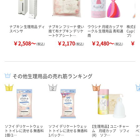
ナプキン 生理用品 ディ
ナプキン フリーナ 使い
ウウシナ 月経カップ サ
株式会社De
スペンサ
捨て布ナプキン デリケ
ークル 生理用品 青和通
Cup（
ートケアシート…
商
プ）
￥2,508～
￥2,170
￥2,480～
￥1
（税込）
（税込）
（税込）
その他生理用品の売れ筋ランキング
ソフイ デリケートウェッ
ソフイ デリケートウェッ
【生理用品】 ユニ・チャー
ナ
ト トイレに流せる 無香料
ト トイレに流せる 無香料
ム 月経カップ ソフィ
ペ
1個（1…
1パック…
(R) ソフ…
…