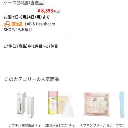
ケース(24個)（直送品）
￥8,393
（税込）
お届け日：
8月24日（月）まで
直送品
LAB & Healthcare
SHOPからお届け
17件（17商品）中 1件目～17件目
このカテゴリーの人気商品
ナプキン 生理用品 ディ
【生理用品】 ユニ・チャ
ナプキン フリーナ 使い
ウウシナ