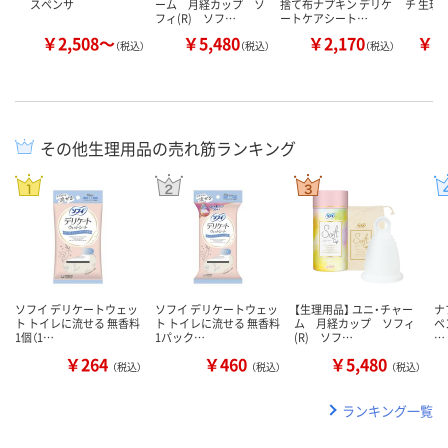
スペンサ
ーム 月経カップ ソ
捨て布ナプキン デリケ
チ 生理
フィ(R) ソフ…
ートケアシート…
￥2,508～
￥5,480
￥2,170
￥1
（税込）
（税込）
（税込）
その他生理用品の売れ筋ランキング
ソフイ デリケートウェッ
ソフイ デリケートウェッ
【生理用品】 ユニ・チャー
ナ
ト トイレに流せる 無香料
ト トイレに流せる 無香料
ム 月経カップ ソフィ
ペ
1個（1…
1パック…
(R) ソフ…
…
￥264
￥460
￥5,480
（税込）
（税込）
（税込）
ランキング一覧