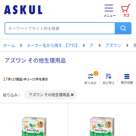
カゴ
メニュー
ホーム
メーカー名から探す - 【ア行】
ア
アズワン
アズワン その他生理用品
1
17
件（17商品）中 1～17件を表示
表示切替
絞り込み
並び替え
アズワン その他生理用品
絞り込み