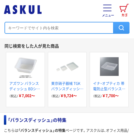
カゴ
メニュー
同じ検索をした人が見た商品
アズワン バランス
東京硝子器械 TGK
イナ・オプティカ 帯
ディッシュ BDシリ
バランスディッシュ
電防止型バランスデ
ーズ
正方 非帯電 411-
ィッシュ 未滅菌AS
￥7,002～
￥9,724～
￥7,700～
（税込）
（税込）
（税込）
65-52
「バランスディッシュ」の特集
こちらは
「バランスディッシュ」の特集
ページです。アスクルは、オフィス用品/