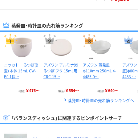
蒸発皿・時計皿の売れ筋ランキング
ニッカトー るつぼ(B
アズワン アルミナ99
アズワン 蒸発皿
アズワン
型) 本体 15mL CW-
るつぼ フタ 15mL用
φ110mm 250mL 4-
底)φ80m
B0 1個…
CRC-15…
4485-0…
4483-…
￥476～
￥554～
￥640～
（税込）
（税込）
（税込）
蒸発皿・時計皿の売れ筋ランキングへ
「バランスディッシュ」に関連するピンポイントサーチ